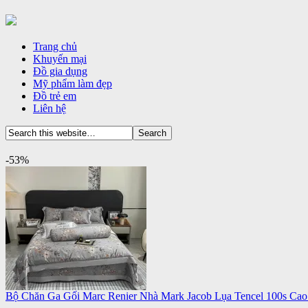
Trang chủ
Khuyến mại
Đồ gia dụng
Mỹ phẩm làm đẹp
Đồ trẻ em
Liên hệ
-53%
Bộ Chăn Ga Gối Marc Renier Nhà Mark Jacob Lụa Tencel 100s Ca