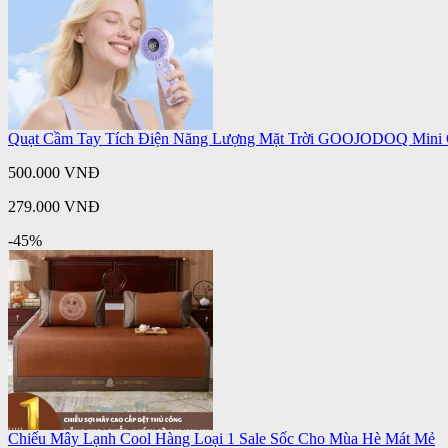
Quạt Cầm Tay Tích Điện Năng Lượng Mặt Trời GOOJODOQ Mini C
500.000 VNĐ
279.000 VNĐ
-45%
Chiếu Mây Lạnh Cool Hàng Loại 1 Sale Sốc Cho Mùa Hè Mát Mẻ