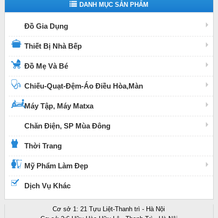
DANH MỤC SẢN PHẨM
Đồ Gia Dụng
Thiết Bị Nhà Bếp
Đồ Mẹ Và Bé
Chiếu-Quạt-Đệm-Áo Điều Hòa,Màn
Máy Tập, Máy Matxa
Chăn Điện, SP Mùa Đông
Thời Trang
Mỹ Phẩm Làm Đẹp
Dịch Vụ Khác
Cơ sở 1: 21 Tựu Liệt-Thanh trì - Hà Nội