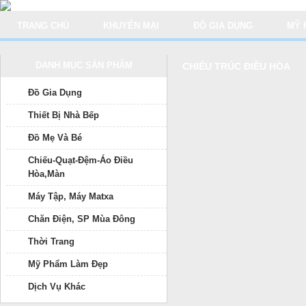
TRANG CHỦ
KHUYẾN MẠI
ĐỒ GIA DỤNG
MỸ 
DANH MỤC SẢN PHẨM
CHIẾU TRÚC ĐIỀU HÒA
Đồ Gia Dụng
Thiết Bị Nhà Bếp
Đồ Mẹ Và Bé
Chiếu-Quạt-Đệm-Áo Điều
Hòa,Màn
Máy Tập, Máy Matxa
Chăn Điện, SP Mùa Đông
Thời Trang
Mỹ Phẩm Làm Đẹp
Dịch Vụ Khác