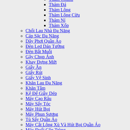
Thảm Đá
Thảm Lông
Thảm Lông Cừu
Thảm Nỉ
Thảm Xốp
Chổi Lau Nhà Đa Năng
Cáp Sặc Đa Năng
Dây Phơi Quần Áo
Đèn Led Dán Tường
Đèn Bắt Muỗi
Gậy Chụp Ảnh
Khay Đựng Mứt
Giấy Ăn
Giấy Rút
Giấy Vệ Sinh
Khăn Lau Đa Năng
Khăn Tắm
Kệ Để Giầy Dép
Máy Cạo Râu
Máy Sấy Tóc
Máy Hút Bụi
Máy Phun Sương
Tủ Sấy Quần Áo
Máy Cắt Lông Xù Và Hút Bụi Quần Áo
Máy Đuổi Côn Trùng