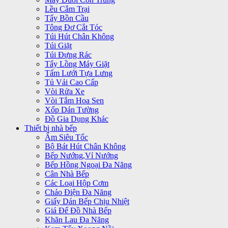
Lều Cắm Trại
Tẩy Bồn Cầu
Tông Đơ Cắt Tóc
Túi Hút Chân Không
Túi Giặt
Túi Đựng Rác
Tẩy Lồng Máy Giặt
Tấm Lưới Tựa Lưng
Tủ Vải Cao Cấp
Vòi Rửa Xe
Vòi Tắm Hoa Sen
Xốp Dán Tường
Đồ Gia Dụng Khác
Thiết bị nhà bếp
Ấm Siêu Tốc
Bộ Bát Hút Chân Không
Bếp Nướng,Vỉ Nướng
Bếp Hồng Ngoại Đa Năng
Cân Nhà Bếp
Các Loại Hộp Cơm
Chảo Điện Đa Năng
Giấy Dán Bếp Chịu Nhiệt
Giá Để Đồ Nhà Bếp
Khăn Lau Đa Năng