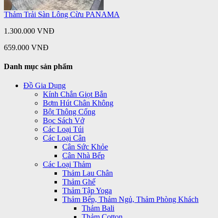
Thảm Trải Sàn Lông Cừu PANAMA
1.300.000 VNĐ
659.000 VNĐ
Danh mục sản phẩm
Đồ Gia Dụng
Kính Chắn Giọt Bắn
Bơm Hút Chân Không
Bột Thông Cống
Bọc Sách Vở
Các Loại Túi
Các Loại Cân
Cân Sức Khỏe
Cân Nhà Bếp
Các Loại Thảm
Thảm Lau Chân
Thảm Ghế
Thảm Tập Yoga
Thảm Bếp, Thảm Ngủ, Thảm Phòng Khách
Thảm Bali
Thảm Cotton