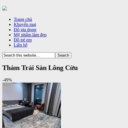
Trang chủ
Khuyến mại
Đồ gia dụng
Mỹ phẩm làm đẹp
Đồ trẻ em
Liên hệ
Thảm Trải Sàn Lông Cừu
-49%