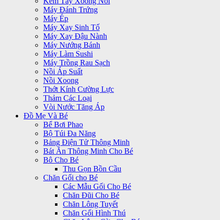
Kem Tẩy Xoong Nồi
Máy Đánh Trứng
Máy Ép
Máy Xay Sinh Tố
Máy Xay Đậu Nành
Máy Nướng Bánh
Máy Làm Sushi
Máy Trồng Rau Sạch
Nồi Áp Suất
Nồi Xoong
Thớt Kính Cường Lực
Thảm Các Loại
Vòi Nước Tăng Áp
Đồ Mẹ Và Bé
Bể Bơi Phao
Bộ Túi Đa Năng
Bảng Điện Tử Thông Minh
Bát Ăn Thông Minh Cho Bé
Bô Cho Bé
Thu Gọn Bồn Cầu
Chăn Gối cho Bé
Các Mẫu Gối Cho Bé
Chăn Đũi Cho Bé
Chăn Lông Tuyết
Chăn Gối Hình Thú