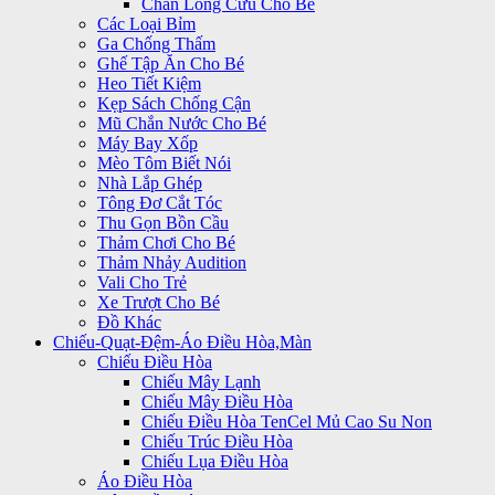
Chăn Lông Cừu Cho Bé
Các Loại Bỉm
Ga Chống Thấm
Ghế Tập Ăn Cho Bé
Heo Tiết Kiệm
Kẹp Sách Chống Cận
Mũ Chắn Nước Cho Bé
Máy Bay Xốp
Mèo Tôm Biết Nói
Nhà Lắp Ghép
Tông Đơ Cắt Tóc
Thu Gọn Bồn Cầu
Thảm Chơi Cho Bé
Thảm Nhảy Audition
Vali Cho Trẻ
Xe Trượt Cho Bé
Đồ Khác
Chiếu-Quạt-Đệm-Áo Điều Hòa,Màn
Chiếu Điều Hòa
Chiếu Mây Lạnh
Chiếu Mây Điều Hòa
Chiếu Điều Hòa TenCel Mủ Cao Su Non
Chiếu Trúc Điều Hòa
Chiếu Lụa Điều Hòa
Áo Điều Hòa