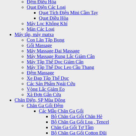
Đệm Điều Hòa
Quạt Điện Các Loại
Quạt Tích Điện Mini Cầm Tay
Quạt Điều Hòa
Máy Lọc Không Khí
Màn Các Loại
Máy tập, máy matxa
Con Lăn Tập Bụng
Gối Massage
Máy Massage,Đai Massage
Máy Massage Rung Lắc Giảm Cân
Máy Tập Thể Dục Giảm Cân
Máy Tập Thể Dục Leo Cầu Thang
Đệm Massage
Xe Đạp Tập Thể Dục
Các Sản Phẩm Ngải Cứu
Vòng Lắc Giảm Eo
Xà Đơn Gắn Cửa
Chăn Điện, SP Mùa Đông
Chăn Ga Gối Đệm
Các Mẫu Chăn Ga Gối
Bộ Chăn Ga Gối Chăn Hè
Bộ Chăn Ga Gối Lụa , Tencel
Chăn Ga Gối Tơ Tằm
Bộ Chăn Ga Gối Cotton Đũi