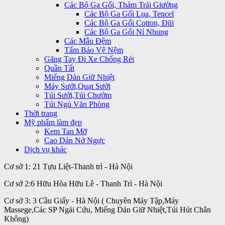
Các Bộ Ga Gối, Thảm Trải Giường
Các Bộ Ga Gối Lụa, Tencel
Các Bộ Ga Gối Cotton, Đũi
Các Bộ Ga Gối Nỉ Nhung
Các Mẫu Đệm
Tấm Bảo Vệ Nệm
Găng Tay Đi Xe Chống Rét
Quần Tất
Miếng Dán Giữ Nhiệt
Máy Sưởi,Quạt Sưởi
Túi Sưởi,Túi Chườm
Túi Ngủ Văn Phòng
Thời trang
Mỹ phẩm làm đẹp
Kem Tan Mỡ
Cao Dán Nở Ngực
Dịch vụ khác
Cơ sở 1: 21 Tựu Liệt-Thanh trì - Hà Nội
Cơ sở 2:6 Hữu Hòa Hữu Lê - Thanh Trì - Hà Nội
Cơ sở 3: 3 Cầu Giấy - Hà Nội ( Chuyên Máy Tập,Máy
Massege,Các SP Ngải Cứu, Miếng Dán Giữ Nhiệt,Túi Hút Chân
Không)