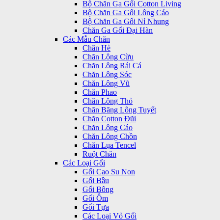
Bộ Chăn Ga Gối Cotton Living
Bộ Chăn Ga Gối Lông Cáo
Bộ Chăn Ga Gối Nỉ Nhung
Chăn Ga Gối Đại Hàn
Các Mẫu Chăn
Chăn Hè
Chăn Lông Cừu
Chăn Lông Rái Cá
Chăn Lông Sóc
Chăn Lông Vũ
Chăn Phao
Chăn Lông Thỏ
Chăn Băng Lông Tuyết
Chăn Cotton Đũi
Chăn Lông Cáo
Chăn Lông Chồn
Chăn Lụa Tencel
Ruột Chăn
Các Loại Gối
Gối Cao Su Non
Gối Bầu
Gối Bông
Gối Ôm
Gối Tựa
Các Loại Vỏ Gối