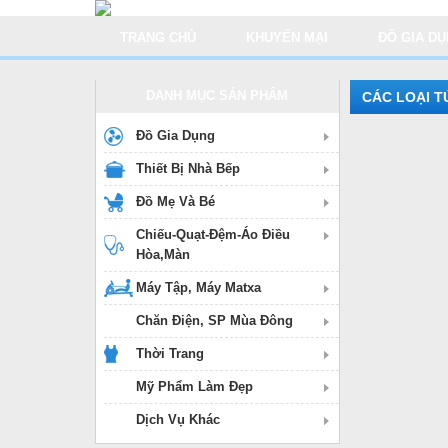
TRANG CHỦ
KHUYẾN MẠI
ĐỒ GIA D
DANH MỤC SẢN PHẨM
CÁC LOẠI T
Đồ Gia Dụng
Thiết Bị Nhà Bếp
Đồ Mẹ Và Bé
Chiếu-Quạt-Đệm-Áo Điều
Hòa,Màn
Máy Tập, Máy Matxa
Chăn Điện, SP Mùa Đông
Thời Trang
Mỹ Phẩm Làm Đẹp
Dịch Vụ Khác