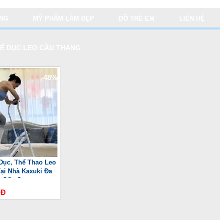
ỤNG
MỸ PHẨM LÀM ĐẸP
ĐỒ TRẺ EM
LIÊN HỆ
Ể DỤC LEO CẦU THANG
-48%
Dục, Thể Thao Leo
ại Nhà Kaxuki Đa
 Gấp Gọn
NĐ