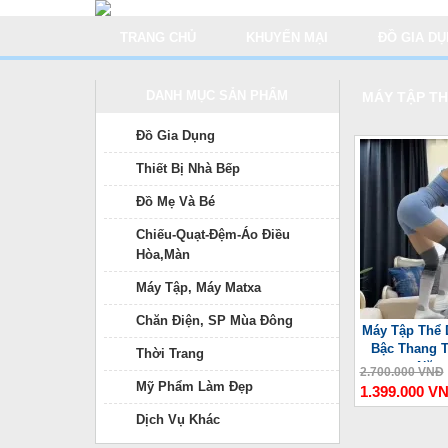
TRANG CHỦ
KHUYẾN MẠI
ĐỒ GIA D
DANH MỤC SẢN PHẨM
MÁY TẬP TH
Đồ Gia Dụng
Thiết Bị Nhà Bếp
Đồ Mẹ Và Bé
Chiếu-Quạt-Đệm-Áo Điều
Hòa,Màn
Máy Tập, Máy Matxa
Chăn Điện, SP Mùa Đông
Máy Tập Thể 
Bậc Thang T
Thời Trang
Năng
2.700.000 VNĐ
Mỹ Phẩm Làm Đẹp
1.399.000 V
Dịch Vụ Khác