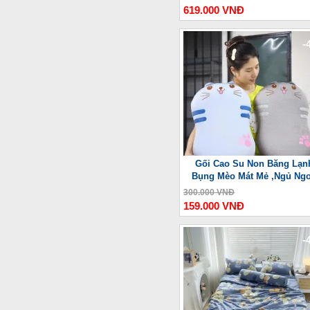
619.000 VNĐ
-
Gối Cao Su Non Băng Lạn
Bụng Mèo Mát Mẻ ,Ngủ Ng
300.000 VNĐ
159.000 VNĐ
-