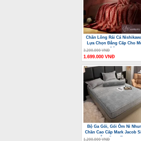
Chăn Lông Rái Cá Nishikaw
Lựa Chọn Đẳng Cấp Cho M
Đông
3.200.000 VNĐ
1.699.000 VNĐ
-
Bộ Ga Gối, Gối Ôm Nỉ Nhu
Chần Cao Cấp Mark Jacob S
Ấm, Sang Trọng
1.200.000 VNĐ