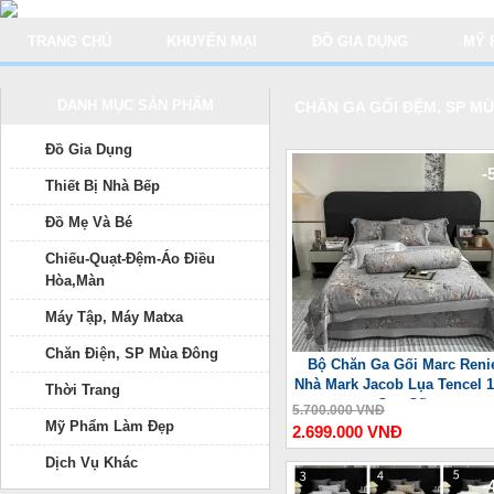
TRANG CHỦ
KHUYẾN MẠI
ĐỒ GIA DỤNG
MỸ 
DANH MỤC SẢN PHẨM
CHĂN GA GỐI ĐỆM, SP M
Đồ Gia Dụng
-
Thiết Bị Nhà Bếp
Đồ Mẹ Và Bé
Chiếu-Quạt-Đệm-Áo Điều
Hòa,Màn
Máy Tập, Máy Matxa
Chăn Điện, SP Mùa Đông
Bộ Chăn Ga Gối Marc Reni
Nhà Mark Jacob Lụa Tencel 
Thời Trang
Cao Cấp
5.700.000 VNĐ
Mỹ Phẩm Làm Đẹp
2.699.000 VNĐ
Dịch Vụ Khác
-