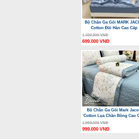
Bộ Chăn Ga Gối MARK JAC
Cotton Đũi Hàn Cao Cấp
1.300.000 VNĐ
699.000 VNĐ
-
Bộ Chăn Ga Gối Mark Jaco
Cotton Lụa Chần Bông Cao 
1.900.000 VNĐ
999.000 VNĐ