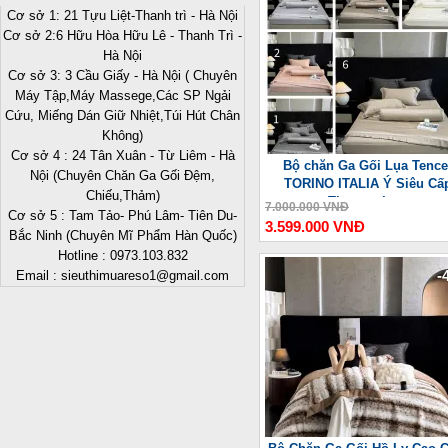
Cơ sở 1: 21 Tựu Liệt-Thanh trì - Hà Nội
Cơ sở 2:6 Hữu Hòa Hữu Lê - Thanh Trì -
Hà Nội
Cơ sở 3: 3 Cầu Giấy - Hà Nội ( Chuyên
Máy Tập,Máy Massege,Các SP Ngải
Cứu, Miếng Dán Giữ Nhiệt,Túi Hút Chân
Không)
Cơ sở 4 : 24 Tân Xuân - Từ Liêm - Hà
Bộ chăn Ga Gối Lụa Tence
Nội (Chuyên Chăn Ga Gối Đệm,
TORINO ITALIA Ý Siêu Cấ
Chiếu,Thảm)
Thượng Lưu
7.000.000 VNĐ
Cơ sở 5 : Tam Tảo- Phú Lâm- Tiên Du-
3.599.000 VNĐ
Bắc Ninh (Chuyên Mĩ Phẩm Hàn Quốc)
Hotline : 0973.103.832
-
Email : sieuthimuareso1@gmail.com