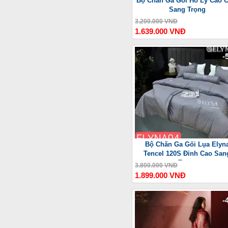
Bộ Chăn Ga Gối Hồ Ly Cao C
Sang Trọng
3.200.000 VNĐ
1.639.000 VNĐ
-
Bộ Chăn Ga Gối Lụa Elyn
Tencel 120S Đỉnh Cao San
Trọng
3.800.000 VNĐ
1.899.000 VNĐ
-