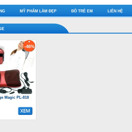
ỤNG
MỸ PHẨM LÀM ĐẸP
ĐỒ TRẺ EM
LIÊN HỆ
GE
-46%
ge Magic PL-818