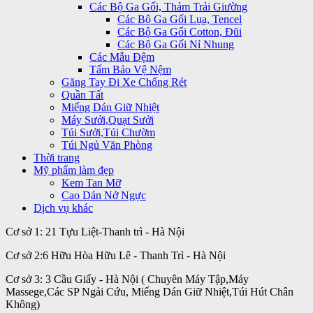
Các Bộ Ga Gối, Thảm Trải Giường
Các Bộ Ga Gối Lụa, Tencel
Các Bộ Ga Gối Cotton, Đũi
Các Bộ Ga Gối Nỉ Nhung
Các Mẫu Đệm
Tấm Bảo Vệ Nệm
Găng Tay Đi Xe Chống Rét
Quần Tất
Miếng Dán Giữ Nhiệt
Máy Sưởi,Quạt Sưởi
Túi Sưởi,Túi Chườm
Túi Ngủ Văn Phòng
Thời trang
Mỹ phẩm làm đẹp
Kem Tan Mỡ
Cao Dán Nở Ngực
Dịch vụ khác
Cơ sở 1: 21 Tựu Liệt-Thanh trì - Hà Nội
Cơ sở 2:6 Hữu Hòa Hữu Lê - Thanh Trì - Hà Nội
Cơ sở 3: 3 Cầu Giấy - Hà Nội ( Chuyên Máy Tập,Máy
Massege,Các SP Ngải Cứu, Miếng Dán Giữ Nhiệt,Túi Hút Chân
Không)