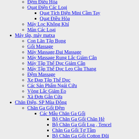
Đệm Điều Hòa
Quạt Điện Các Loại
Quạt Tích Điện Mini Cầm Tay
Quạt Điều Hòa
Máy Lọc Không Khí
Màn Các Loại
Máy tập, máy matxa
Con Lăn Tập Bụng
Gối Massage
Máy Massage,Đai Massage
Máy Massage Rung Lắc Giảm Cân
Máy Tập Thể Dục Giảm Cân
Máy Tập Thể Dục Leo Cầu Thang
Đệm Massage
Xe Đạp Tập Thể Dục
Các Sản Phẩm Ngải Cứu
Vòng Lắc Giảm Eo
Xà Đơn Gắn Cửa
Chăn Điện, SP Mùa Đông
Chăn Ga Gối Đệm
Các Mẫu Chăn Ga Gối
Bộ Chăn Ga Gối Chăn Hè
Bộ Chăn Ga Gối Lụa , Tencel
Chăn Ga Gối Tơ Tằm
Bộ Chăn Ga Gối Cotton Đũi