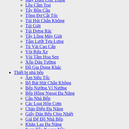
Lều Cắm Trại
Tẩy Bồn Cầu
Tông Đơ Cắt Tóc
Túi Hút Chân Không
Túi Giặt
Túi Đựng Rác
Tẩy Lồng Máy Giặt
Tấm Lưới Tựa Lưng
Tủ Vải Cao Cấp
Vòi Rửa Xe
Vòi Tắm Hoa Sen
Xốp Dán Tường
Đồ Gia Dụng Khác
Thiết bị nhà bếp
Ấm Siêu Tốc
Bộ Bát Hút Chân Không
Bếp Nướng,Vỉ Nướng
Bếp Hồng Ngoại Đa Năng
Cân Nhà Bếp
Các Loại Hộp Cơm
Chảo Điện Đa Năng
Giấy Dán Bếp Chịu Nhiệt
Giá Để Đồ Nhà Bếp
Khăn Lau Đa Năng