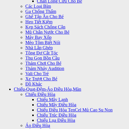
Chăn Lông Cừu Cho Bé
Các Loại Bỉm
Ga Chống Thấm
Ghế Tập Ăn Cho Bé
Heo Tiết Kiệm
Kẹp Sách Chống Cận
Mũ Chắn Nước Cho Bé
Máy Bay Xốp
Mèo Tôm Biết Nói
Nhà Lắp Ghép
Tông Đơ Cắt Tóc
Thu Gọn Bồn Cầu
Thảm Chơi Cho Bé
Thảm Nhảy Audition
Vali Cho Trẻ
Xe Trượt Cho Bé
Đồ Khác
Chiếu-Quạt-Đệm-Áo Điều Hòa,Màn
Chiếu Điều Hòa
Chiếu Mây Lạnh
Chiếu Mây Điều Hòa
Chiếu Điều Hòa TenCel Mủ Cao Su Non
Chiếu Trúc Điều Hòa
Chiếu Lụa Điều Hòa
Áo Điều Hòa