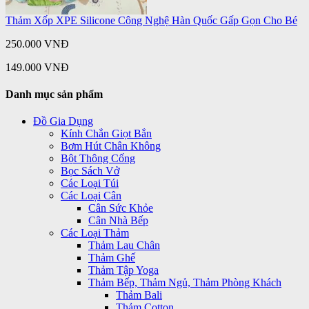
Thảm Xốp XPE Silicone Công Nghệ Hàn Quốc Gấp Gọn Cho Bé
250.000 VNĐ
149.000 VNĐ
Danh mục sản phẩm
Đồ Gia Dụng
Kính Chắn Giọt Bắn
Bơm Hút Chân Không
Bột Thông Cống
Bọc Sách Vở
Các Loại Túi
Các Loại Cân
Cân Sức Khỏe
Cân Nhà Bếp
Các Loại Thảm
Thảm Lau Chân
Thảm Ghế
Thảm Tập Yoga
Thảm Bếp, Thảm Ngủ, Thảm Phòng Khách
Thảm Bali
Thảm Cotton