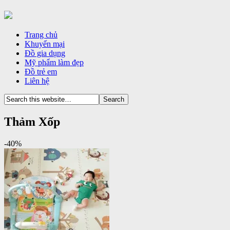
Trang chủ
Khuyến mại
Đồ gia dụng
Mỹ phẩm làm đẹp
Đồ trẻ em
Liên hệ
Thảm Xốp
-40%