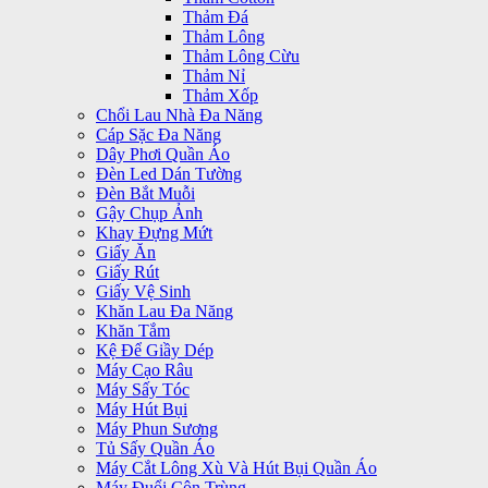
Thảm Đá
Thảm Lông
Thảm Lông Cừu
Thảm Nỉ
Thảm Xốp
Chổi Lau Nhà Đa Năng
Cáp Sặc Đa Năng
Dây Phơi Quần Áo
Đèn Led Dán Tường
Đèn Bắt Muỗi
Gậy Chụp Ảnh
Khay Đựng Mứt
Giấy Ăn
Giấy Rút
Giấy Vệ Sinh
Khăn Lau Đa Năng
Khăn Tắm
Kệ Để Giầy Dép
Máy Cạo Râu
Máy Sấy Tóc
Máy Hút Bụi
Máy Phun Sương
Tủ Sấy Quần Áo
Máy Cắt Lông Xù Và Hút Bụi Quần Áo
Máy Đuổi Côn Trùng