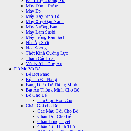
Kem Tẩy Xoong Nồi
Máy Đánh Trứng
Máy Ép
Máy Xay Sinh Tố
Máy Xay Đậu Nành
Máy Nướng Bánh
Máy Làm Sushi
Máy Trồng Rau Sạch
Nồi Áp Suất
Nồi Xoong
Thớt Kính Cường Lực
Thảm Các Loại
Vòi Nước Tăng Áp
Đồ Mẹ Và Bé
Bể Bơi Phao
Bộ Túi Đa Năng
Bảng Điện Tử Thông Minh
Bát Ăn Thông Minh Cho Bé
Bô Cho Bé
Thu Gọn Bồn Cầu
Chăn Gối cho Bé
Các Mẫu Gối Cho Bé
Chăn Đũi Cho Bé
Chăn Lông Tuyết
Chăn Gối Hình Thú