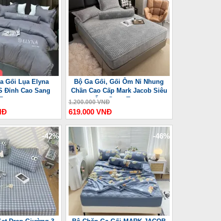
a Gối Lụa Elyna
Bộ Ga Gối, Gối Ôm Nỉ Nhung
S Đỉnh Cao Sang
Chần Cao Cấp Mark Jacob Siêu
Trọng
Ấm, Sang Trọng
1.200.000 VNĐ
NĐ
619.000 VNĐ
-42%
-46%