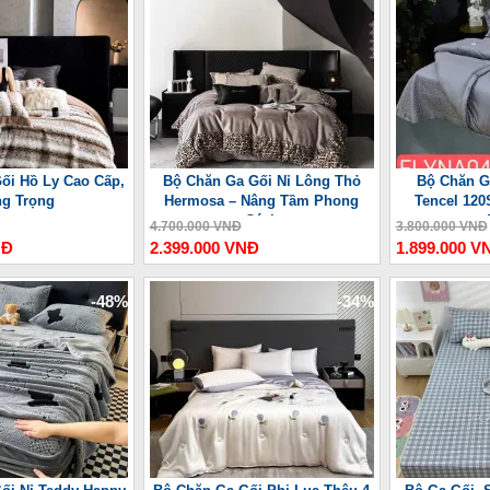
ối Hồ Ly Cao Cấp,
Bộ Chăn Ga Gối Nỉ Lông Thỏ
Bộ Chăn G
g Trọng
Hermosa – Nâng Tầm Phong
Tencel 120
Cách
4.700.000 VNĐ
3.800.000 VNĐ
NĐ
2.399.000 VNĐ
1.899.000 V
-48%
-34%