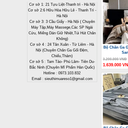
Cơ sở 1: 21 Tựu Liệt-Thanh trì - Hà Nội
Cơ sở 2:6 Hữu Hòa Hữu Lê - Thanh Trì -
Hà Nội
Cơ sở 3: 3 Cầu Giấy - Hà Nội ( Chuyên
Máy Tập,Máy Massege,Các SP Ngải
Cứu, Miếng Dán Giữ Nhiệt,Túi Hút Chân
Không)
Cơ sở 4 : 24 Tân Xuân - Từ Liêm - Hà
Bộ Chăn Ga G
Nội (Chuyên Chăn Ga Gối Đệm,
San
Chiếu,Thảm)
3.200.000 VNĐ
Cơ sở 5 : Tam Tảo- Phú Lâm- Tiên Du-
1.639.000 V
Bắc Ninh (Chuyên Mĩ Phẩm Hàn Quốc)
Hotline : 0973.103.832
Email : sieuthimuareso1@gmail.com