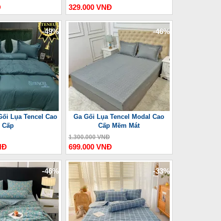
Đ
329.000 VNĐ
-49%
-46%
ối Lụa Tencel Cao
Ga Gối Lụa Tencel Modal Cao
Cấp
Cấp Mềm Mát
1.300.000 VNĐ
NĐ
699.000 VNĐ
-46%
-33%