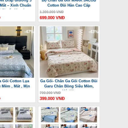
Set Drap Giường 3
Bộ Chăn Ga Gối MARK JACOB
Mắt – Xinh Chuẩn
Cotton Đũi Hàn Cao Cấp
ll Chuẩn Mood
1.300.000 VNĐ
Đ
699.000 VNĐ
-47%
-43%
 Gối Cotton Lụa
Ga Gối- Chăn Ga Gối Cotton Đũi
 Mềm , Mát , Mịn
Garu Chần Bồng Siêu Mềm,
Mát,Mịn
700.000 VNĐ
Đ
399.000 VNĐ
-48%
-48%