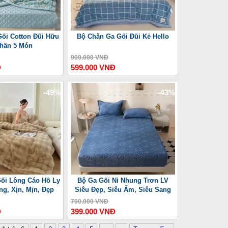
ối Cotton Đũi Hữu
Bộ Chăn Ga Gối Đũi Kẻ Hello
hần 5 Món
900.000 VNĐ
Đ
599.000 VNĐ
-49%
-43%
ối Lông Cáo Hồ Ly
Bộ Ga Gối Nỉ Nhung Trơn LV
g, Xịn, Mịn, Đẹp
Siêu Đẹp, Siêu Ấm, Siêu Sang
700.000 VNĐ
Đ
399.000 VNĐ