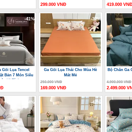
299.000 VNĐ
419.000 VN
-41%
-32%
 Gối Lụa Tencel
Ga Gối Lụa Thái Cho Mùa Hè
Bộ Chăn Ga G
ật Bản 7 Món Siêu
Mát Mẻ
hêu Vi Tính
250.000 VNĐ
4.900.000 VNĐ
NĐ
169.000 VNĐ
2.499.000 V
-34%
-47%