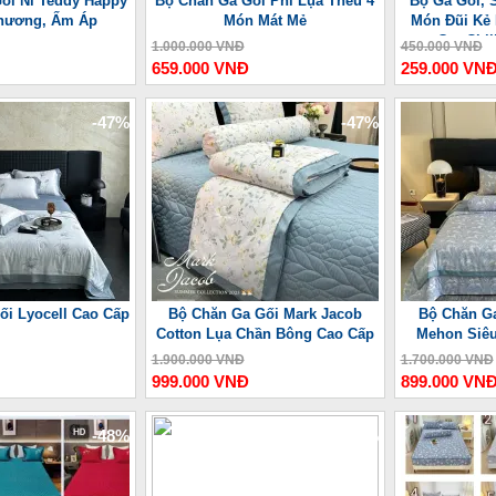
ối Nỉ Teddy Happy
Bộ Chăn Ga Gối Phi Lụa Thêu 4
Bộ Ga Gối, 
hương, Ấm Áp
Món Mát Mẻ
Món Đũi Kẻ 
Gu, Chi
1.000.000 VNĐ
450.000 VNĐ
659.000 VNĐ
259.000 VN
-47%
-47%
ối Lyocell Cao Cấp
Bộ Chăn Ga Gối Mark Jacob
Bộ Chăn Ga
Cotton Lụa Chần Bông Cao Cấp
Mehon Siêu
1.900.000 VNĐ
1.700.000 VNĐ
999.000 VNĐ
899.000 VN
-48%
-48%