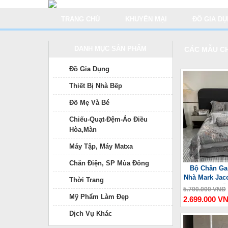
TRANG CHỦ
KHUYẾN MẠI
ĐỒ GIA D
DANH MỤC SẢN PHẨM
CÁC MẪU CH
Đồ Gia Dụng
Thiết Bị Nhà Bếp
Đồ Mẹ Và Bé
Chiếu-Quạt-Đệm-Áo Điều
Hòa,Màn
Máy Tập, Máy Matxa
Chăn Điện, SP Mùa Đông
Bộ Chăn Ga
Nhà Mark Jac
Thời Trang
C
5.700.000 VNĐ
Mỹ Phẩm Làm Đẹp
2.699.000 V
Dịch Vụ Khác