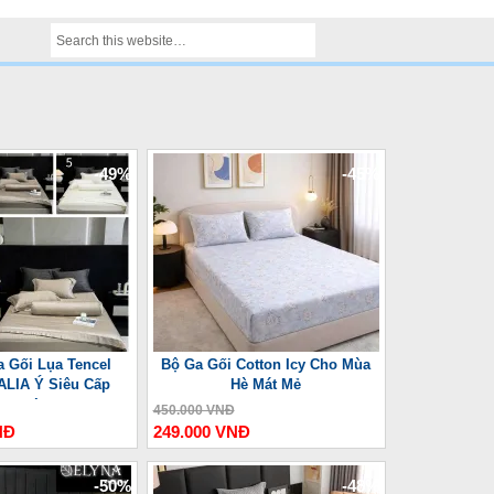
-49%
-45%
 Gối Lụa Tencel
Bộ Ga Gối Cotton Icy Cho Mùa
ALIA Ý Siêu Cấp
Hè Mát Mẻ
ượng Lưu
450.000 VNĐ
NĐ
249.000 VNĐ
-50%
-48%