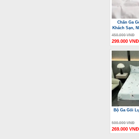
Chăn Ga Gố
Khách Sạn, N
450.000 VNĐ
299.000 VNĐ
Bộ Ga Gối L
500.000 VNĐ
269.000 VNĐ