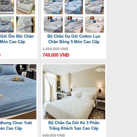
 Gối Ôm Đũi Chần
Bộ Chăn Ga Gối Cotton Lụa
 Món Cao Cấp
Chần Bông 5 Món Cao Cấp
1.450.000 VNĐ
Đ
749.000 VNĐ
-40%
-45%
Nhung Chun Yuki
Bộ Chăn Ga Gối Kẻ 3 Phân
Bản Cao Cấp
Trắng Khách Sạn Cao Cấp
600.000 VNĐ