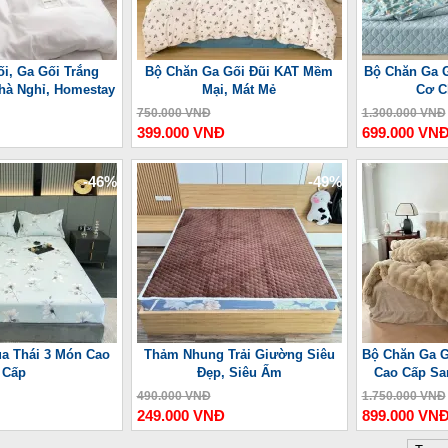
i, Ga Gối Trắng
Bộ Chăn Ga Gối Đũi KAT Mềm
Bộ Chăn Ga G
hà Nghỉ, Homestay
Mại, Mát Mẻ
Cơ C
750.000 VNĐ
1.300.000 VNĐ
399.000 VNĐ
699.000 VN
-46%
-49%
ụa Thái 3 Món Cao
Thảm Nhung Trải Giường Siêu
Bộ Chăn Ga G
Cấp
Đẹp, Siêu Ấm
Cao Cấp San
490.000 VNĐ
1.750.000 VNĐ
249.000 VNĐ
899.000 VN