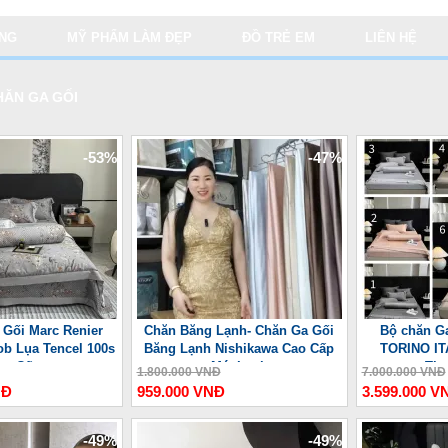
ỤNG
MỸ PHẨM LÀM ĐẸP
ĐỒ TRẺ EM
LIÊN HỆ
ĂN GA GỐI
-53%
-47%
 Gối Marc Renier
Chăn Băng Lạnh- Chăn Ga Gối
Bộ chăn Ga
ob Lụa Tencel 100s
Băng Lạnh Nishikawa Cao Cấp
TORINO IT
ao Cấp
Mát Lạnh
Th
1.800.000 VNĐ
7.000.000 VNĐ
NĐ
959.000 VNĐ
3.599.000 V
-49%
-49%