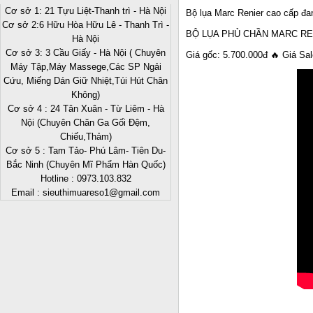
Cơ sở 1: 21 Tựu Liệt-Thanh trì - Hà Nội
Bộ lụa Marc Renier cao cấp đan
Cơ sở 2:6 Hữu Hòa Hữu Lê - Thanh Trì -
BỘ LỤA PHỦ CHẦN MARC RE
Hà Nội
Cơ sở 3: 3 Cầu Giấy - Hà Nội ( Chuyên
Giá gốc: 5.700.000đ 🔥 Giá Sal
Máy Tập,Máy Massege,Các SP Ngải
Cứu, Miếng Dán Giữ Nhiệt,Túi Hút Chân
Không)
Cơ sở 4 : 24 Tân Xuân - Từ Liêm - Hà
Nội (Chuyên Chăn Ga Gối Đệm,
Chiếu,Thảm)
Cơ sở 5 : Tam Tảo- Phú Lâm- Tiên Du-
Bắc Ninh (Chuyên Mĩ Phẩm Hàn Quốc)
Hotline : 0973.103.832
Email : sieuthimuareso1@gmail.com