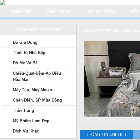
TRANG CHỦ
KHUYẾN MẠI
ĐỒ GIA DỤNG
MỸ 
DANH MỤC SẢN PHẨM
BỘ CHĂN GA GỐI LỤA , T
Đồ Gia Dụng
Thiết Bị Nhà Bếp
Đồ Mẹ Và Bé
Chiếu-Quạt-Đệm-Áo Điều
Hòa,Màn
Máy Tập, Máy Matxa
Chăn Điện, SP Mùa Đông
Thời Trang
Mỹ Phẩm Làm Đẹp
Dịch Vụ Khác
THÔNG TIN CHI TIẾT