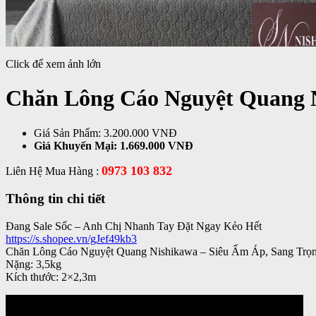
Click để xem ảnh lớn
Chăn Lông Cáo Nguyệt Quang 
Giá Sản Phẩm:
3.200.000 VNĐ
Giá Khuyến Mại:
1.669.000 VNĐ
0973 103 832
Liên Hệ Mua Hàng :
Thông tin chi tiết
Đang Sale Sốc – Anh Chị Nhanh Tay Đặt Ngay Kẻo Hết
https://s.shopee.vn/gJef49kb3
Chăn Lông Cáo Nguyệt Quang Nishikawa – Siêu Ấm Áp, Sang Tr
Nặng: 3,5kg
Kích thước: 2×2,3m