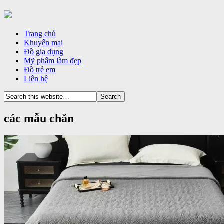
Trang chủ
Khuyến mại
Đồ gia dụng
Mỹ phẩm làm đẹp
Đồ trẻ em
Liên hệ
các mẫu chăn