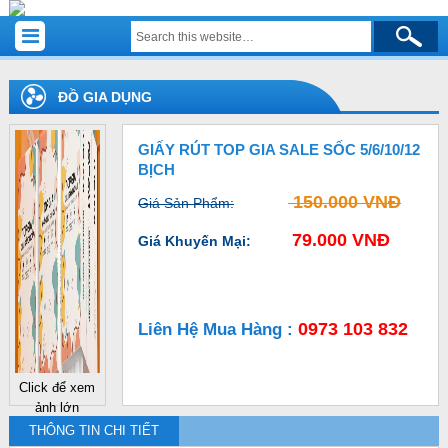
ĐỒ GIA DỤNG
GIẤY RÚT TOP GIA SALE SỐC 5/6/10/12
BỊCH
150.000 VNĐ
Giá Sản Phẩm:
79.000 VNĐ
Giá Khuyến Mại:
0973 103 832
Liên Hệ Mua Hàng :
Click để xem
ảnh lớn
THÔNG TIN CHI TIẾT