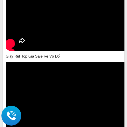
Giấy Rút Top Gia Sale Rẻ Vô Đối