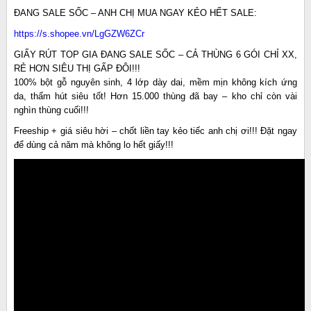
ĐANG SALE SỐC – ANH CHỊ MUA NGAY KẺO HẾT SALE:
https://s.shopee.vn/LgGZW6ZCr
GIẤY RÚT TOP GIA ĐANG SALE SỐC – CẢ THÙNG 6 GÓI CHỈ XX,
RẺ HƠN SIÊU THỊ GẤP ĐÔI!!!
100% bột gỗ nguyên sinh, 4 lớp dày dai, mềm mịn không kích ứng
da, thấm hút siêu tốt! Hơn 15.000 thùng đã bay – kho chỉ còn vài
nghìn thùng cuối!!!
Freeship + giá siêu hời – chốt liền tay kẻo tiếc anh chị ơi!!! Đặt ngay
để dùng cả năm mà không lo hết giấy!!!