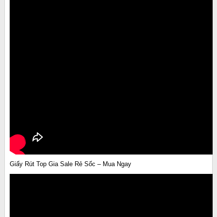
Giấy Rút Top Gia Sale Rẻ Sốc – Mua Ngay