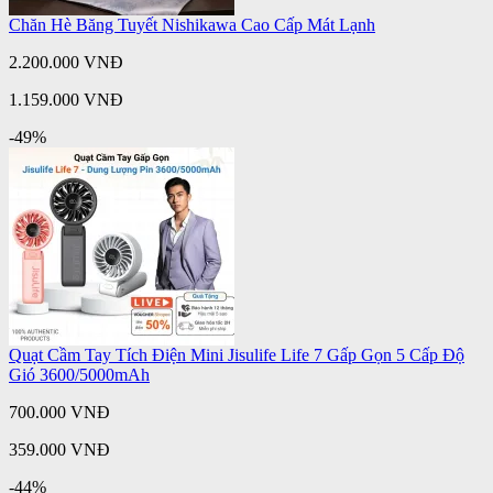
Chăn Hè Băng Tuyết Nishikawa Cao Cấp Mát Lạnh
2.200.000 VNĐ
1.159.000 VNĐ
-49%
Quạt Cầm Tay Tích Điện Mini Jisulife Life 7 Gấp Gọn 5 Cấp Độ
Gió 3600/5000mAh
700.000 VNĐ
359.000 VNĐ
-44%