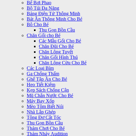
Bể Bơi Phao
Bộ Túi Đa Năng
Bảng Điện Tử Thông Minh
Bát Ăn Thông Minh Cho Bé
Bô Cho Bé
Thu Gọn Bồn Cầu
Chăn Gối cho Bé
Các Mẫu Gối Cho Bé
Chăn Đũi Cho Bé
Chăn Lông Tuyết
Chăn Gối Hình Thú
Chăn Lông Cừu Cho Bé
Các Loại Bỉm
Ga Chống Thấm
Ghế Tập Ăn Cho Bé
Heo Tiết Kiệm
Kẹp Sách Chống Cận
Mũ Chắn Nước Cho Bé
Máy Bay Xốp
Mèo Tôm Biết Nói
Nhà Lắp Ghép
Tông Đơ Cắt Tóc
Thu Gọn Bồn Cầu
Thảm Chơi Cho Bé
Thảm Nhảy Audition