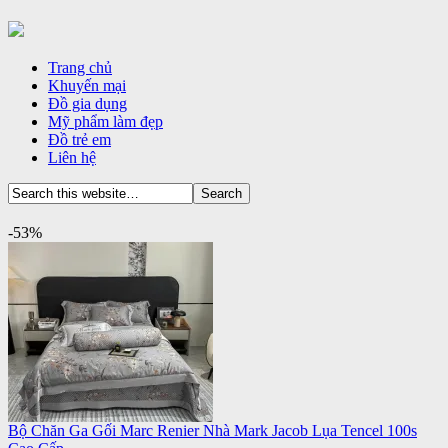
Trang chủ
Khuyến mại
Đồ gia dụng
Mỹ phẩm làm đẹp
Đồ trẻ em
Liên hệ
-53%
Bộ Chăn Ga Gối Marc Renier Nhà Mark Jacob Lụa Tencel 100s