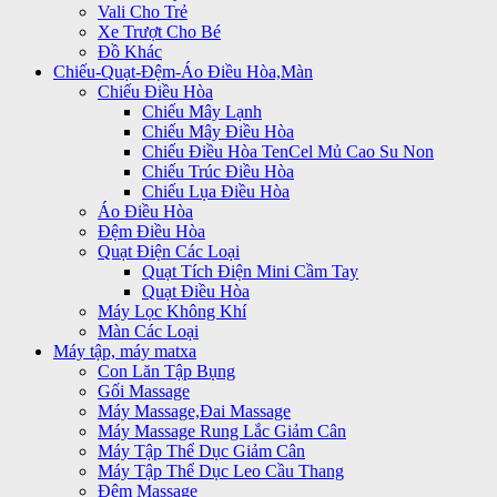
Vali Cho Trẻ
Xe Trượt Cho Bé
Đồ Khác
Chiếu-Quạt-Đệm-Áo Điều Hòa,Màn
Chiếu Điều Hòa
Chiếu Mây Lạnh
Chiếu Mây Điều Hòa
Chiếu Điều Hòa TenCel Mủ Cao Su Non
Chiếu Trúc Điều Hòa
Chiếu Lụa Điều Hòa
Áo Điều Hòa
Đệm Điều Hòa
Quạt Điện Các Loại
Quạt Tích Điện Mini Cầm Tay
Quạt Điều Hòa
Máy Lọc Không Khí
Màn Các Loại
Máy tập, máy matxa
Con Lăn Tập Bụng
Gối Massage
Máy Massage,Đai Massage
Máy Massage Rung Lắc Giảm Cân
Máy Tập Thể Dục Giảm Cân
Máy Tập Thể Dục Leo Cầu Thang
Đệm Massage