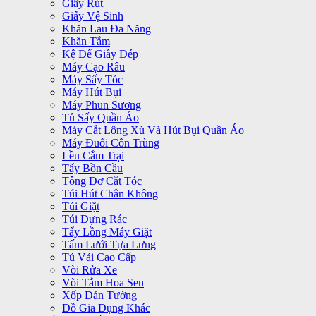
Giấy Rút
Giấy Vệ Sinh
Khăn Lau Đa Năng
Khăn Tắm
Kệ Để Giầy Dép
Máy Cạo Râu
Máy Sấy Tóc
Máy Hút Bụi
Máy Phun Sương
Tủ Sấy Quần Áo
Máy Cắt Lông Xù Và Hút Bụi Quần Áo
Máy Đuổi Côn Trùng
Lều Cắm Trại
Tẩy Bồn Cầu
Tông Đơ Cắt Tóc
Túi Hút Chân Không
Túi Giặt
Túi Đựng Rác
Tẩy Lồng Máy Giặt
Tấm Lưới Tựa Lưng
Tủ Vải Cao Cấp
Vòi Rửa Xe
Vòi Tắm Hoa Sen
Xốp Dán Tường
Đồ Gia Dụng Khác