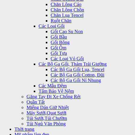
Chăn Lông Cáo
Chăn Lông Chồn
Chăn Lụa Tencel
Ruột Chăn
Các Loại Gối
Gối Cao Su Non
Gối Bầu
Gối Bông
Gối Ôm
Gối Tựa
Các Loại Vỏ Gối
Các Bộ Ga Gối, Thảm Trải Giường
Các Bộ Ga Gối Lụa, Tencel
Các Bộ Ga Gối Cotton, Đũi
Các Bộ Ga Gối Nỉ Nhung
Các Mẫu Đệm
Tấm Bảo Vệ Nệm
Găng Tay Đi Xe Chống Rét
Quần Tất
Miếng Dán Giữ Nhiệt
Máy Sưởi,Quạt Sưởi
Túi Sưởi,Túi Chườm
Túi Ngủ Văn Phòng
Thời trang
Mỹ phẩm làm đẹp