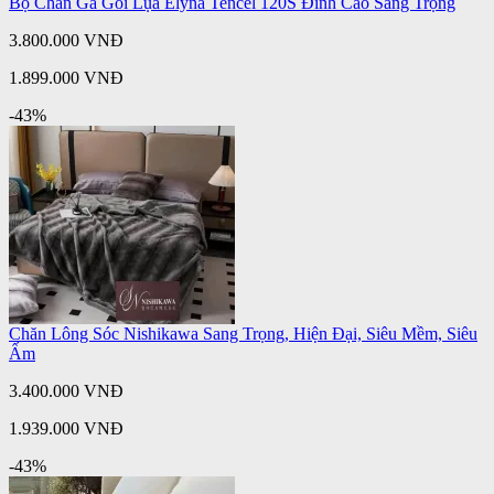
Bộ Chăn Ga Gối Lụa Elyna Tencel 120S Đỉnh Cao Sang Trọng
3.800.000 VNĐ
1.899.000 VNĐ
-43%
Chăn Lông Sóc Nishikawa Sang Trọng, Hiện Đại, Siêu Mềm, Siêu
Ấm
3.400.000 VNĐ
1.939.000 VNĐ
-43%