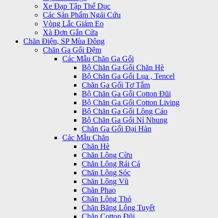
Xe Đạp Tập Thể Dục
Các Sản Phẩm Ngải Cứu
Vòng Lắc Giảm Eo
Xà Đơn Gắn Cửa
Chăn Điện, SP Mùa Đông
Chăn Ga Gối Đệm
Các Mẫu Chăn Ga Gối
Bộ Chăn Ga Gối Chăn Hè
Bộ Chăn Ga Gối Lụa , Tencel
Chăn Ga Gối Tơ Tằm
Bộ Chăn Ga Gối Cotton Đũi
Bộ Chăn Ga Gối Cotton Living
Bộ Chăn Ga Gối Lông Cáo
Bộ Chăn Ga Gối Nỉ Nhung
Chăn Ga Gối Đại Hàn
Các Mẫu Chăn
Chăn Hè
Chăn Lông Cừu
Chăn Lông Rái Cá
Chăn Lông Sóc
Chăn Lông Vũ
Chăn Phao
Chăn Lông Thỏ
Chăn Băng Lông Tuyết
Chăn Cotton Đũi