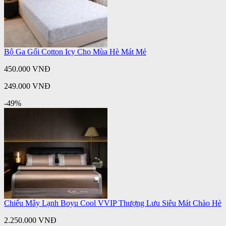
Bộ Ga Gối Cotton Icy Cho Mùa Hè Mát Mẻ
450.000 VNĐ
249.000 VNĐ
-49%
Chiếu Mây Lạnh Boyu Cool VVIP Thượng Lưu Siêu Mát Chào Hè
2.250.000 VNĐ