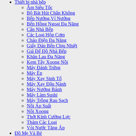
Thiết bị nhà bếp
Ấm Siêu Tốc
Bộ Bát Hút Chân Không
Bếp Nướng,Vỉ Nướng
Bếp Hồng Ngoại Đa Năng
Cân Nhà Bếp
Các Loại Hộp Cơm
Chảo Điện Đa Năng
Giấy Dán Bếp Chịu Nhiệt
Giá Để Đồ Nhà Bếp
Khăn Lau Đa Năng
Kem Tẩy Xoong Nồi
Máy Đánh Trứng
Máy Ép
Máy Xay Sinh Tố
Máy Xay Đậu Nành
Máy Nướng Bánh
Máy Làm Sushi
Máy Trồng Rau Sạch
Nồi Áp Suất
Nồi Xoong
Thớt Kính Cường Lực
Thảm Các Loại
Vòi Nước Tăng Áp
Đồ Mẹ Và Bé