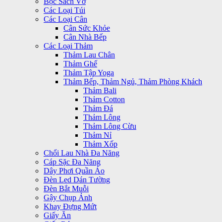
Bọc Sách Vở
Các Loại Túi
Các Loại Cân
Cân Sức Khỏe
Cân Nhà Bếp
Các Loại Thảm
Thảm Lau Chân
Thảm Ghế
Thảm Tập Yoga
Thảm Bếp, Thảm Ngủ, Thảm Phòng Khách
Thảm Bali
Thảm Cotton
Thảm Đá
Thảm Lông
Thảm Lông Cừu
Thảm Nỉ
Thảm Xốp
Chổi Lau Nhà Đa Năng
Cáp Sặc Đa Năng
Dây Phơi Quần Áo
Đèn Led Dán Tường
Đèn Bắt Muỗi
Gậy Chụp Ảnh
Khay Đựng Mứt
Giấy Ăn