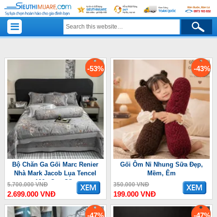
-53%
-43%
Bộ Chăn Ga Gối Marc Renier
Gối Ôm Nỉ Nhung Sữa Đẹp,
Nhà Mark Jacob Lụa Tencel
Mềm, Êm
100s Cao Cấp
5.700.000 VNĐ
350.000 VNĐ
2.699.000 VNĐ
199.000 VNĐ
-47%
-47%