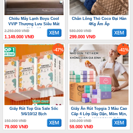
Chiếu Mây Lạnh Boyu Cool
Chăn Lông Thỏ Coco Đại Hàn
VVIP Thượng Lưu Siêu Mát
4Kg Ấm Ấp
Chào Hè
2.250.000 VNĐ
580.000 VNĐ
1.149.000 VNĐ
299.000 VNĐ
-47%
-41%
Giấy Rút Top Gia Sale Sốc
Giấy Ăn Rút Topgia 3 Màu Cao
5/6/10/12 Bịch
Cấp 4 Lớp Dày Dặn, Mềm Mịn,
Thùng 10/16/36/46 Gói
150.000 VNĐ
100.000 VNĐ
79.000 VNĐ
59.000 VNĐ