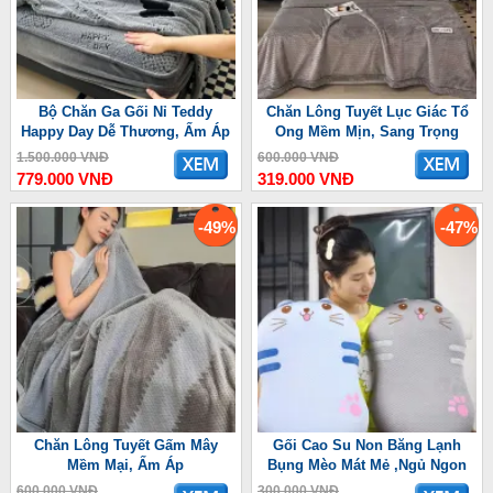
Bộ Chăn Ga Gối Nỉ Teddy
Chăn Lông Tuyết Lục Giác Tổ
Happy Day Dễ Thương, Ấm Áp
Ong Mềm Mịn, Sang Trọng
1.500.000 VNĐ
600.000 VNĐ
779.000 VNĐ
319.000 VNĐ
-49%
-47%
Chăn Lông Tuyết Gấm Mây
Gối Cao Su Non Băng Lạnh
Mềm Mại, Ấm Áp
Bụng Mèo Mát Mẻ ,Ngủ Ngon
600.000 VNĐ
300.000 VNĐ