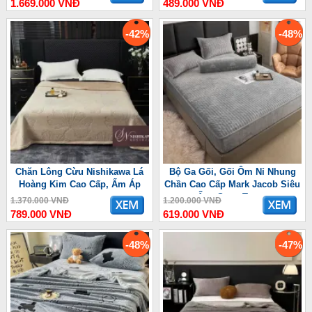
1.669.000 VNĐ
489.000 VNĐ
-42%
-48%
Chăn Lông Cừu Nishikawa Lá
Bộ Ga Gối, Gối Ôm Nỉ Nhung
Hoàng Kim Cao Cấp, Ấm Áp
Chần Cao Cấp Mark Jacob Siêu
Ấm, Sang Trọng
1.370.000 VNĐ
1.200.000 VNĐ
789.000 VNĐ
619.000 VNĐ
-48%
-47%