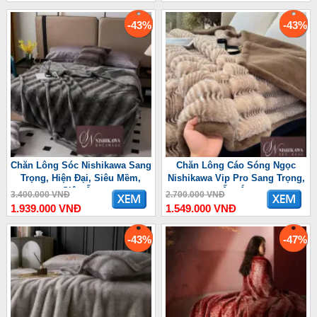
-43%
-43%
Chăn Lông Sóc Nishikawa Sang
Chăn Lông Cáo Sóng Ngọc
Trọng, Hiện Đại, Siêu Mềm,
Nishikawa Vip Pro Sang Trọng,
Siêu Ấm
Ấm Áp
3.400.000 VNĐ
2.700.000 VNĐ
1.939.000 VNĐ
1.549.000 VNĐ
-43%
-47%