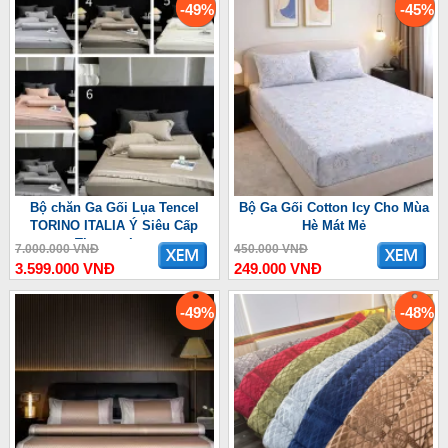
-49%
-45%
Bộ chăn Ga Gối Lụa Tencel
Bộ Ga Gối Cotton Icy Cho Mùa
TORINO ITALIA Ý Siêu Cấp
Hè Mát Mẻ
Thượng Lưu
7.000.000 VNĐ
450.000 VNĐ
3.599.000 VNĐ
249.000 VNĐ
-49%
-48%