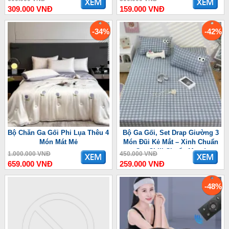
309.000 VNĐ
159.000 VNĐ
-34%
-42%
Bộ Chăn Ga Gối Phi Lụa Thêu 4
Bộ Ga Gối, Set Drap Giường 3
Món Mát Mẻ
Món Đũi Kẻ Mắt – Xinh Chuẩn
Gu, Chill Chuẩn Mood
1.000.000 VNĐ
450.000 VNĐ
659.000 VNĐ
259.000 VNĐ
-48%