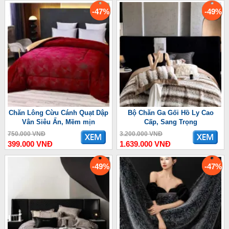
-47%
-49%
Chăn Lông Cừu Cánh Quạt Dập
Bộ Chăn Ga Gối Hồ Ly Cao
Vân Siêu Ấn, Mềm mịn
Cấp, Sang Trọng
750.000 VNĐ
3.200.000 VNĐ
399.000 VNĐ
1.639.000 VNĐ
-49%
-47%