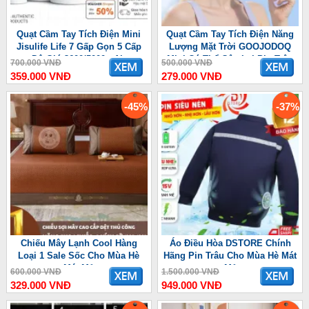
Quạt Cầm Tay Tích Điện Mini
Quạt Cầm Tay Tích Điện Năng
Jisulife Life 7 Gấp Gọn 5 Cấp
Lượng Mặt Trời GOOJODOQ
Độ Gió 3600/5000mAh
Mini Có Thể Gập Lại Pin Trâu
700.000 VNĐ
500.000 VNĐ
3600 mAh
359.000 VNĐ
279.000 VNĐ
-45%
-37%
Chiếu Mây Lạnh Cool Hàng
Áo Điều Hòa DSTORE Chính
Loại 1 Sale Sốc Cho Mùa Hè
Hãng Pin Trâu Cho Mùa Hè Mát
Mát Mẻ
Mẻ
600.000 VNĐ
1.500.000 VNĐ
329.000 VNĐ
949.000 VNĐ