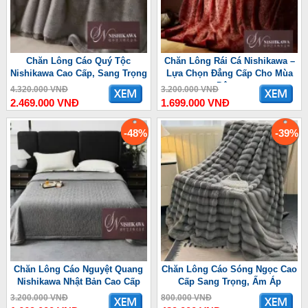
Chăn Lông Cáo Quý Tộc
Chăn Lông Rái Cá Nishikawa –
Nishikawa Cao Cấp, Sang Trọng
Lựa Chọn Đẳng Cấp Cho Mùa
Đông
4.320.000 VNĐ
3.200.000 VNĐ
2.469.000 VNĐ
1.699.000 VNĐ
-48%
-39%
Chăn Lông Cáo Nguyệt Quang
Chăn Lông Cáo Sóng Ngọc Cao
Nishikawa Nhật Bản Cao Cấp
Cấp Sang Trọng, Ấm Áp
3.200.000 VNĐ
800.000 VNĐ