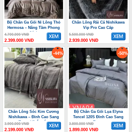
Bộ Chăn Ga Gối Nỉ Lông Thỏ
Chăn Lông Rái Cá Nishikawa
Hermosa – Nâng Tầm Phong
Vip Pro Cao Cấp
Cách
4.700.000 VNĐ
5.500.000 VNĐ
2.399.000 VNĐ
2.939.000 VNĐ
-44%
-50%
Chăn Lông Sóc Kim Cương
Bộ Chăn Ga Gối Lụa Elyna
Nishikawa – Đỉnh Cao Sang
Tencel 120S Đỉnh Cao Sang
Trọng Và Ấm Áp
Trọng
3.900.000 VNĐ
3.800.000 VNĐ
2.199.000 VNĐ
1.899.000 VNĐ