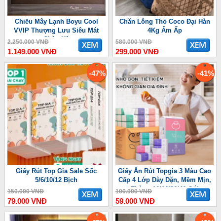
Chiếu Mây Lạnh Boyu Cool
Chăn Lông Thỏ Coco Đại Hàn
VVIP Thượng Lưu Siêu Mát
4Kg Ấm Ấp
Chào Hè
2.250.000 VNĐ
580.000 VNĐ
1.149.000 VNĐ
299.000 VNĐ
-47%
-41%
Giấy Rút Top Gia Sale Sốc
Giấy Ăn Rút Topgia 3 Màu Cao
5/6/10/12 Bịch
Cấp 4 Lớp Dày Dặn, Mềm Mịn,
Thùng 10/16/36/46 Gói
150.000 VNĐ
100.000 VNĐ
79.000 VNĐ
59.000 VNĐ