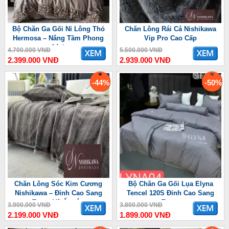
Bộ Chăn Ga Gối Nỉ Lông Thỏ
Chăn Lông Rái Cá Nishikawa
Hermosa – Nâng Tầm Phong
Vip Pro Cao Cấp
Cách
4.700.000 VNĐ
5.500.000 VNĐ
2.399.000 VNĐ
2.939.000 VNĐ
-44%
-50%
Chăn Lông Sóc Kim Cương
Bộ Chăn Ga Gối Lụa Elyna
Nishikawa – Đỉnh Cao Sang
Tencel 120S Đỉnh Cao Sang
Trọng Và Ấm Áp
Trọng
3.900.000 VNĐ
3.800.000 VNĐ
2.199.000 VNĐ
1.899.000 VNĐ