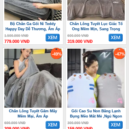
Bộ Chăn Ga Gối Nỉ Teddy
Chăn Lông Tuyết Lục Giác Tổ
Happy Day Dễ Thương, Ấm Áp
Ong Mềm Mịn, Sang Trọng
1.500.000 VNĐ
600.000 VNĐ
779.000 VNĐ
319.000 VNĐ
-49%
-47%
Chăn Lông Tuyết Gấm Mây
Gối Cao Su Non Băng Lạnh
Mềm Mại, Ấm Áp
Bụng Mèo Mát Mẻ ,Ngủ Ngon
600.000 VNĐ
300.000 VNĐ
309.000 VNĐ
159.000 VNĐ