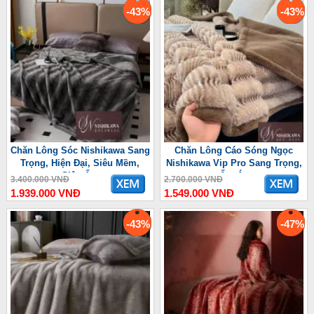
-43%
-43%
Chăn Lông Sóc Nishikawa Sang
Chăn Lông Cáo Sóng Ngọc
Trọng, Hiện Đại, Siêu Mềm,
Nishikawa Vip Pro Sang Trọng,
Siêu Ấm
Ấm Áp
3.400.000 VNĐ
2.700.000 VNĐ
1.939.000 VNĐ
1.549.000 VNĐ
-43%
-47%