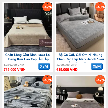
-42%
-48%
Chăn Lông Cừu Nishikawa Lá
Bộ Ga Gối, Gối Ôm Nỉ Nhung
Hoàng Kim Cao Cấp, Ấm Áp
Chần Cao Cấp Mark Jacob Siêu
Ấm, Sang Trọng
1.370.000 VNĐ
1.200.000 VNĐ
789.000 VNĐ
619.000 VNĐ
-48%
-47%