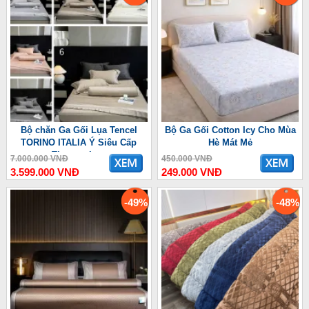
Bộ chăn Ga Gối Lụa Tencel
Bộ Ga Gối Cotton Icy Cho Mùa
TORINO ITALIA Ý Siêu Cấp
Hè Mát Mẻ
Thượng Lưu
7.000.000 VNĐ
450.000 VNĐ
3.599.000 VNĐ
249.000 VNĐ
-49%
-48%