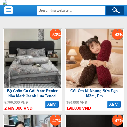
-53%
-43%
Bộ Chăn Ga Gối Marc Renier
Gối Ôm Nỉ Nhung Sữa Đẹp,
Nhà Mark Jacob Lụa Tencel
Mềm, Êm
100s Cao Cấp
5.700.000 VNĐ
350.000 VNĐ
2.699.000 VNĐ
199.000 VNĐ
-47%
-47%