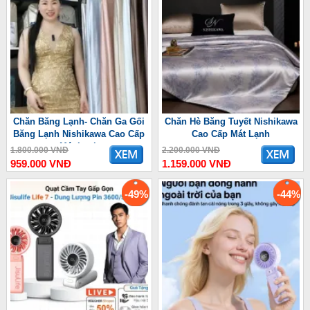
Chăn Băng Lạnh- Chăn Ga Gối
Chăn Hè Băng Tuyết Nishikawa
Băng Lạnh Nishikawa Cao Cấp
Cao Cấp Mát Lạnh
Mát Lạnh
1.800.000 VNĐ
2.200.000 VNĐ
959.000 VNĐ
1.159.000 VNĐ
-49%
-44%