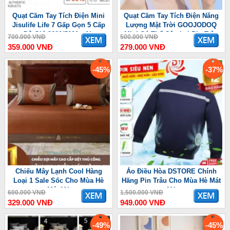
Quạt Cầm Tay Tích Điện Mini
Quạt Cầm Tay Tích Điện Năng
Jisulife Life 7 Gấp Gọn 5 Cấp
Lượng Mặt Trời GOOJODOQ
Độ Gió 3600/5000mAh
Mini Có Thể Gập Lại Pin Trâu
700.000 VNĐ
500.000 VNĐ
3600 mAh
359.000 VNĐ
279.000 VNĐ
-45%
-37%
Chiếu Mây Lạnh Cool Hàng
Áo Điều Hòa DSTORE Chính
Loại 1 Sale Sốc Cho Mùa Hè
Hãng Pin Trâu Cho Mùa Hè Mát
Mát Mẻ
Mẻ
600.000 VNĐ
1.500.000 VNĐ
329.000 VNĐ
949.000 VNĐ
-49%
-45%