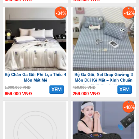
-34%
-42%
Bộ Chăn Ga Gối Phi Lụa Thêu 4
Bộ Ga Gối, Set Drap Giường 3
Món Mát Mẻ
Món Đũi Kẻ Mắt – Xinh Chuẩn
Gu, Chill Chuẩn Mood
1.000.000 VNĐ
450.000 VNĐ
659.000 VNĐ
259.000 VNĐ
-48%