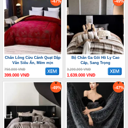
-47%
-49%
Chăn Lông Cừu Cánh Quạt Dập
Bộ Chăn Ga Gối Hồ Ly Cao
Vân Siêu Ấn, Mềm mịn
Cấp, Sang Trọng
750.000 VNĐ
3.200.000 VNĐ
399.000 VNĐ
1.639.000 VNĐ
-49%
-47%