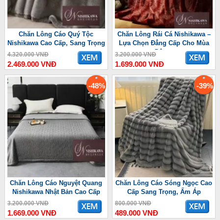
Chăn Lông Cáo Quý Tộc
Chăn Lông Rái Cá Nishikawa –
Nishikawa Cao Cấp, Sang Trọng
Lựa Chọn Đẳng Cấp Cho Mùa
Đông
4.320.000 VNĐ
3.200.000 VNĐ
2.469.000 VNĐ
1.699.000 VNĐ
-48%
-39%
Chăn Lông Cáo Nguyệt Quang
Chăn Lông Cáo Sóng Ngọc Cao
Nishikawa Nhật Bản Cao Cấp
Cấp Sang Trọng, Ấm Áp
3.200.000 VNĐ
800.000 VNĐ
1.669.000 VNĐ
489.000 VNĐ