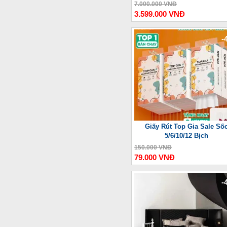
Thượng Lưu
7.000.000 VNĐ
3.599.000 VNĐ
-
Giấy Rút Top Gia Sale Số
5/6/10/12 Bịch
150.000 VNĐ
79.000 VNĐ
-