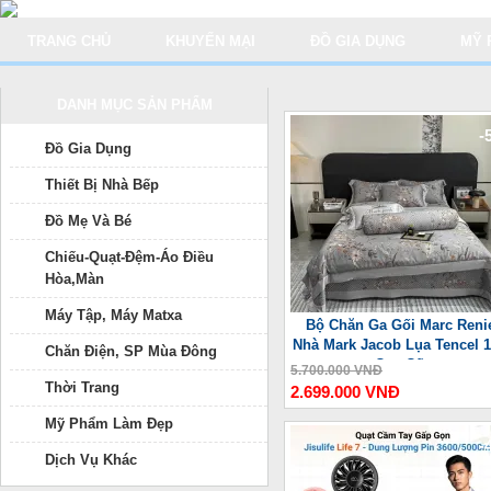
TRANG CHỦ
KHUYẾN MẠI
ĐỒ GIA DỤNG
MỸ 
DANH MỤC SẢN PHẨM
-
Đồ Gia Dụng
Thiết Bị Nhà Bếp
Đồ Mẹ Và Bé
Chiếu-Quạt-Đệm-Áo Điều
Hòa,Màn
Máy Tập, Máy Matxa
Bộ Chăn Ga Gối Marc Reni
Nhà Mark Jacob Lụa Tencel 
Chăn Điện, SP Mùa Đông
Cao Cấp
5.700.000 VNĐ
Thời Trang
2.699.000 VNĐ
Mỹ Phẩm Làm Đẹp
-
Dịch Vụ Khác