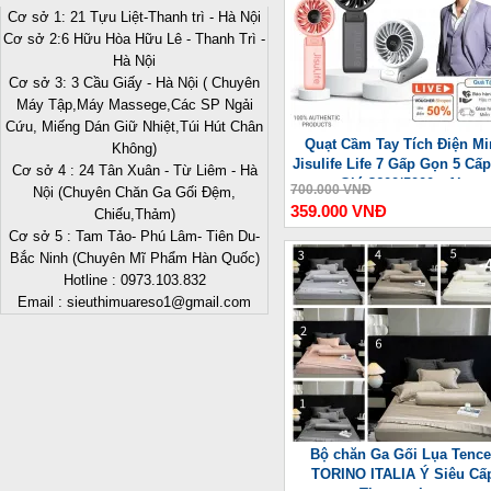
Cơ sở 1: 21 Tựu Liệt-Thanh trì - Hà Nội
Cơ sở 2:6 Hữu Hòa Hữu Lê - Thanh Trì -
Hà Nội
Cơ sở 3: 3 Cầu Giấy - Hà Nội ( Chuyên
Máy Tập,Máy Massege,Các SP Ngải
Cứu, Miếng Dán Giữ Nhiệt,Túi Hút Chân
Quạt Cầm Tay Tích Điện Mi
Không)
Jisulife Life 7 Gấp Gọn 5 Cấ
Cơ sở 4 : 24 Tân Xuân - Từ Liêm - Hà
Gió 3600/5000mAh
700.000 VNĐ
Nội (Chuyên Chăn Ga Gối Đệm,
359.000 VNĐ
Chiếu,Thảm)
Cơ sở 5 : Tam Tảo- Phú Lâm- Tiên Du-
Bắc Ninh (Chuyên Mĩ Phẩm Hàn Quốc)
-
Hotline : 0973.103.832
Email : sieuthimuareso1@gmail.com
Bộ chăn Ga Gối Lụa Tence
TORINO ITALIA Ý Siêu Cấ