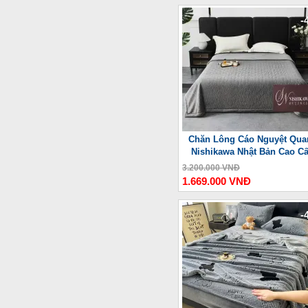
-
Chăn Lông Cáo Nguyệt Qua
Nishikawa Nhật Bản Cao C
3.200.000 VNĐ
1.669.000 VNĐ
-