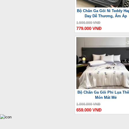
Bộ Chăn Ga Gối Nỉ Teddy Ha
Day Dễ Thương, Ấm Áp
1.500.000 VNĐ
779.000 VNĐ
-
Bộ Chăn Ga Gối Phi Lụa Thê
Món Mát Mẻ
1.000.000 VNĐ
659.000 VNĐ