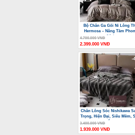
Bộ Chăn Ga Gối Nỉ Lông T
Hermosa – Nâng Tầm Pho
Cách
4.700.000 VNĐ
2.399.000 VNĐ
-
Chăn Lông Sóc Nishikawa S
Trọng, Hiện Đại, Siêu Mềm, 
Ấm
3.400.000 VNĐ
1.939.000 VNĐ