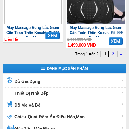
Máy Massage Rung Lắc Giảm
Máy Massage Rung Lắc Giảm
Cân Toàn Thân Kaxuki K5 999
Cân Toàn Thân Kaxuki K5 999
Pro Max
Pro Max
Liên Hệ
2.900.000 VNĐ
1.499.000 VNĐ
Trang 1 trên 2
1
2
»
DANH MỤC SẢN PHẨM
Đồ Gia Dụng
Thiết Bị Nhà Bếp
Đồ Mẹ Và Bé
Chiếu-Quạt-Đệm-Áo Điều Hòa,Màn
Máy Tập, Máy Matxa