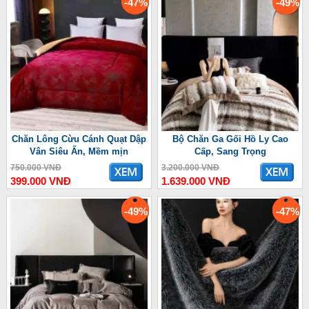
-47%
-49%
Chăn Lông Cừu Cánh Quạt Dập
Bộ Chăn Ga Gối Hồ Ly Cao
Vân Siêu Ấn, Mềm mịn
Cấp, Sang Trọng
750.000 VNĐ
3.200.000 VNĐ
399.000 VNĐ
1.639.000 VNĐ
-49%
-47%