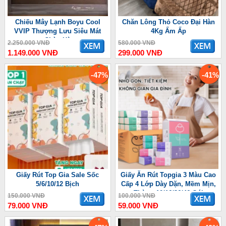
Chiếu Mây Lạnh Boyu Cool
Chăn Lông Thỏ Coco Đại Hàn
VVIP Thượng Lưu Siêu Mát
4Kg Ấm Ấp
Chào Hè
2.250.000 VNĐ
580.000 VNĐ
1.149.000 VNĐ
299.000 VNĐ
-47%
-41%
Giấy Rút Top Gia Sale Sốc
Giấy Ăn Rút Topgia 3 Màu Cao
5/6/10/12 Bịch
Cấp 4 Lớp Dày Dặn, Mềm Mịn,
Thùng 10/16/36/46 Gói
150.000 VNĐ
100.000 VNĐ
79.000 VNĐ
59.000 VNĐ