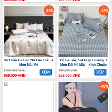
-34%
-42%
Bộ Chăn Ga Gối Phi Lụa Thêu 4
Bộ Ga Gối, Set Drap Giường 3
Món Mát Mẻ
Món Đũi Kẻ Mắt – Xinh Chuẩn
Gu, Chill Chuẩn Mood
1.000.000 VNĐ
450.000 VNĐ
659.000 VNĐ
259.000 VNĐ
-48%