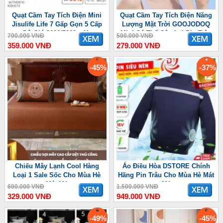
Quạt Cầm Tay Tích Điện Mini
Quạt Cầm Tay Tích Điện Năng
Jisulife Life 7 Gấp Gọn 5 Cấp
Lượng Mặt Trời GOOJODOQ
Độ Gió 3600/5000mAh
Mini Có Thể Gập Lại Pin Trâu
700.000 VNĐ
500.000 VNĐ
3600 mAh
359.000 VNĐ
279.000 VNĐ
-45%
-37%
Chiếu Mây Lạnh Cool Hàng
Áo Điều Hòa DSTORE Chính
Loại 1 Sale Sốc Cho Mùa Hè
Hãng Pin Trâu Cho Mùa Hè Mát
Mát Mẻ
Mẻ
600.000 VNĐ
1.500.000 VNĐ
329.000 VNĐ
949.000 VNĐ
-49%
-45%