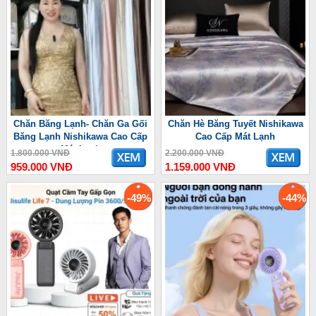
Chăn Băng Lạnh- Chăn Ga Gối
Chăn Hè Băng Tuyết Nishikawa
Băng Lạnh Nishikawa Cao Cấp
Cao Cấp Mát Lạnh
Mát Lạnh
1.800.000 VNĐ
2.200.000 VNĐ
959.000 VNĐ
1.159.000 VNĐ
-49%
-44%