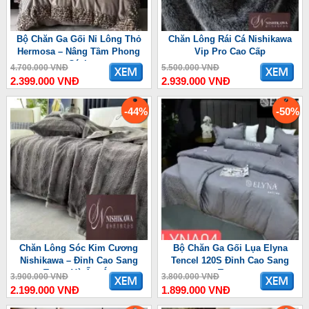
Bộ Chăn Ga Gối Nỉ Lông Thỏ
Chăn Lông Rái Cá Nishikawa
Hermosa – Nâng Tầm Phong
Vip Pro Cao Cấp
Cách
4.700.000 VNĐ
5.500.000 VNĐ
2.399.000 VNĐ
2.939.000 VNĐ
-44%
-50%
Chăn Lông Sóc Kim Cương
Bộ Chăn Ga Gối Lụa Elyna
Nishikawa – Đỉnh Cao Sang
Tencel 120S Đỉnh Cao Sang
Trọng Và Ấm Áp
Trọng
3.900.000 VNĐ
3.800.000 VNĐ
2.199.000 VNĐ
1.899.000 VNĐ