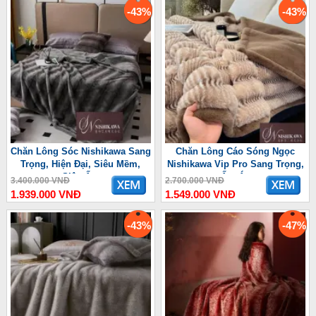
-43%
-43%
Chăn Lông Sóc Nishikawa Sang
Chăn Lông Cáo Sóng Ngọc
Trọng, Hiện Đại, Siêu Mềm,
Nishikawa Vip Pro Sang Trọng,
Siêu Ấm
Ấm Áp
3.400.000 VNĐ
2.700.000 VNĐ
1.939.000 VNĐ
1.549.000 VNĐ
-43%
-47%