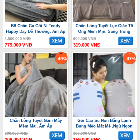
Bộ Chăn Ga Gối Nỉ Teddy
Chăn Lông Tuyết Lục Giác Tổ
Happy Day Dễ Thương, Ấm Áp
Ong Mềm Mịn, Sang Trọng
1.500.000 VNĐ
600.000 VNĐ
779.000 VNĐ
319.000 VNĐ
-49%
-47%
Chăn Lông Tuyết Gấm Mây
Gối Cao Su Non Băng Lạnh
Mềm Mại, Ấm Áp
Bụng Mèo Mát Mẻ ,Ngủ Ngon
600.000 VNĐ
300.000 VNĐ
309.000 VNĐ
159.000 VNĐ