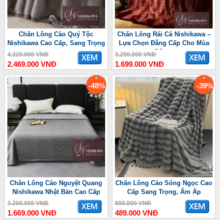
Chăn Lông Cáo Quý Tộc
Chăn Lông Rái Cá Nishikawa –
Nishikawa Cao Cấp, Sang Trọng
Lựa Chọn Đẳng Cấp Cho Mùa
Đông
4.320.000 VNĐ
3.200.000 VNĐ
2.469.000 VNĐ
1.699.000 VNĐ
-48%
-39%
Chăn Lông Cáo Nguyệt Quang
Chăn Lông Cáo Sóng Ngọc Cao
Nishikawa Nhật Bản Cao Cấp
Cấp Sang Trọng, Ấm Áp
3.200.000 VNĐ
800.000 VNĐ
1.669.000 VNĐ
489.000 VNĐ