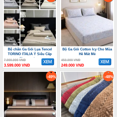
Bộ chăn Ga Gối Lụa Tencel
Bộ Ga Gối Cotton Icy Cho Mùa
TORINO ITALIA Ý Siêu Cấp
Hè Mát Mẻ
Thượng Lưu
7.000.000 VNĐ
450.000 VNĐ
3.599.000 VNĐ
249.000 VNĐ
-49%
-48%