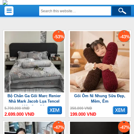
-53%
-43%
Bộ Chăn Ga Gối Marc Renier
Gối Ôm Nỉ Nhung Sữa Đẹp,
Nhà Mark Jacob Lụa Tencel
Mềm, Êm
100s Cao Cấp
5.700.000 VNĐ
350.000 VNĐ
2.699.000 VNĐ
199.000 VNĐ
-47%
-47%