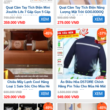
Quạt Cầm Tay Tích Điện Mini
Quạt Cầm Tay Tích Điện Năng
Jisulife Life 7 Gấp Gọn 5 Cấp
Lượng Mặt Trời GOOJODOQ
Độ Gió 3600/5000mAh
Mini Có Thể Gập Lại Pin Trâu
700.000 VNĐ
500.000 VNĐ
3600 mAh
359.000 VNĐ
279.000 VNĐ
-45%
-37%
Chiếu Mây Lạnh Cool Hàng
Áo Điều Hòa DSTORE Chính
Loại 1 Sale Sốc Cho Mùa Hè
Hãng Pin Trâu Cho Mùa Hè Mát
Mát Mẻ
Mẻ
600.000 VNĐ
1.500.000 VNĐ
329.000 VNĐ
949.000 VNĐ
-49%
-45%