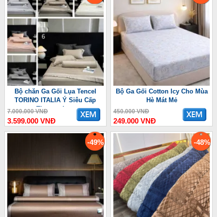
Bộ chăn Ga Gối Lụa Tencel
Bộ Ga Gối Cotton Icy Cho Mùa
TORINO ITALIA Ý Siêu Cấp
Hè Mát Mẻ
Thượng Lưu
7.000.000 VNĐ
450.000 VNĐ
3.599.000 VNĐ
249.000 VNĐ
-49%
-48%