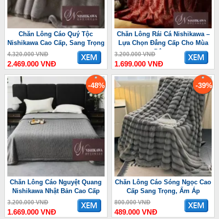
Chăn Lông Cáo Quý Tộc
Chăn Lông Rái Cá Nishikawa –
Nishikawa Cao Cấp, Sang Trọng
Lựa Chọn Đẳng Cấp Cho Mùa
Đông
4.320.000 VNĐ
3.200.000 VNĐ
2.469.000 VNĐ
1.699.000 VNĐ
-48%
-39%
Chăn Lông Cáo Nguyệt Quang
Chăn Lông Cáo Sóng Ngọc Cao
Nishikawa Nhật Bản Cao Cấp
Cấp Sang Trọng, Ấm Áp
3.200.000 VNĐ
800.000 VNĐ
1.669.000 VNĐ
489.000 VNĐ