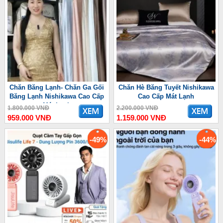
Chăn Băng Lạnh- Chăn Ga Gối
Chăn Hè Băng Tuyết Nishikawa
Băng Lạnh Nishikawa Cao Cấp
Cao Cấp Mát Lạnh
Mát Lạnh
1.800.000 VNĐ
2.200.000 VNĐ
959.000 VNĐ
1.159.000 VNĐ
-49%
-44%