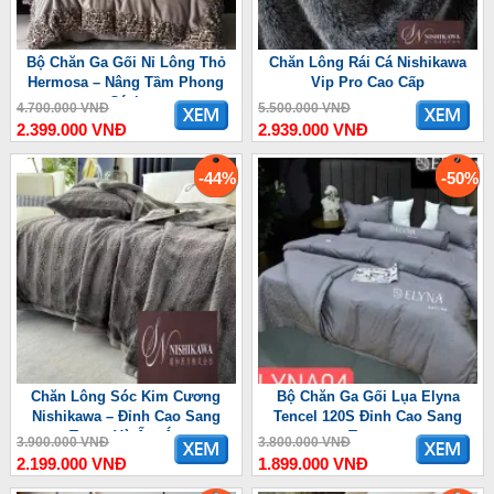
Bộ Chăn Ga Gối Nỉ Lông Thỏ
Chăn Lông Rái Cá Nishikawa
Hermosa – Nâng Tầm Phong
Vip Pro Cao Cấp
Cách
4.700.000 VNĐ
5.500.000 VNĐ
2.399.000 VNĐ
2.939.000 VNĐ
-44%
-50%
Chăn Lông Sóc Kim Cương
Bộ Chăn Ga Gối Lụa Elyna
Nishikawa – Đỉnh Cao Sang
Tencel 120S Đỉnh Cao Sang
Trọng Và Ấm Áp
Trọng
3.900.000 VNĐ
3.800.000 VNĐ
2.199.000 VNĐ
1.899.000 VNĐ