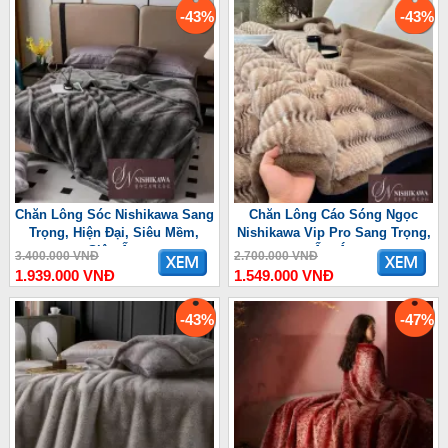
-43%
-43%
Chăn Lông Sóc Nishikawa Sang
Chăn Lông Cáo Sóng Ngọc
Trọng, Hiện Đại, Siêu Mềm,
Nishikawa Vip Pro Sang Trọng,
Siêu Ấm
Ấm Áp
3.400.000 VNĐ
2.700.000 VNĐ
1.939.000 VNĐ
1.549.000 VNĐ
-43%
-47%