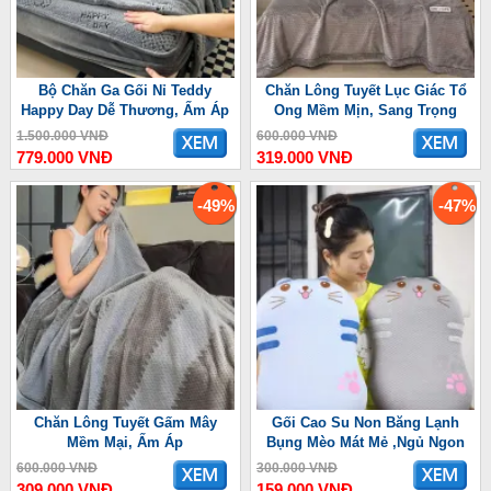
Bộ Chăn Ga Gối Nỉ Teddy
Chăn Lông Tuyết Lục Giác Tổ
Happy Day Dễ Thương, Ấm Áp
Ong Mềm Mịn, Sang Trọng
1.500.000 VNĐ
600.000 VNĐ
779.000 VNĐ
319.000 VNĐ
-49%
-47%
Chăn Lông Tuyết Gấm Mây
Gối Cao Su Non Băng Lạnh
Mềm Mại, Ấm Áp
Bụng Mèo Mát Mẻ ,Ngủ Ngon
600.000 VNĐ
300.000 VNĐ
309.000 VNĐ
159.000 VNĐ