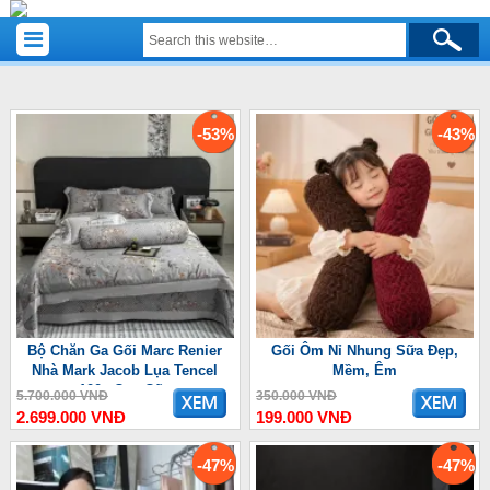
-53%
-43%
Bộ Chăn Ga Gối Marc Renier
Gối Ôm Nỉ Nhung Sữa Đẹp,
Nhà Mark Jacob Lụa Tencel
Mềm, Êm
100s Cao Cấp
5.700.000 VNĐ
350.000 VNĐ
2.699.000 VNĐ
199.000 VNĐ
-47%
-47%