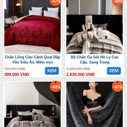
-47%
-49%
Chăn Lông Cừu Cánh Quạt Dập
Bộ Chăn Ga Gối Hồ Ly Cao
Vân Siêu Ấn, Mềm mịn
Cấp, Sang Trọng
750.000 VNĐ
3.200.000 VNĐ
399.000 VNĐ
1.639.000 VNĐ
-49%
-47%