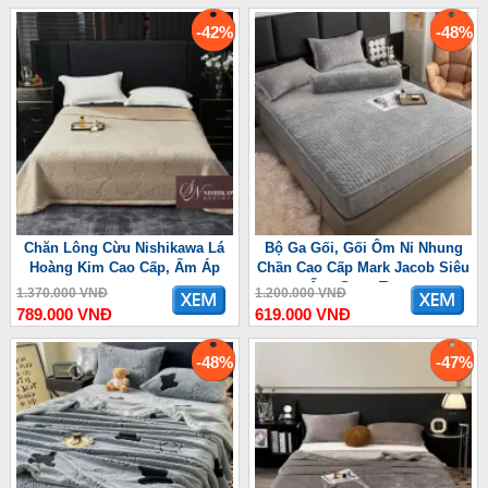
-42%
-48%
Chăn Lông Cừu Nishikawa Lá
Bộ Ga Gối, Gối Ôm Nỉ Nhung
Hoàng Kim Cao Cấp, Ấm Áp
Chần Cao Cấp Mark Jacob Siêu
Ấm, Sang Trọng
1.370.000 VNĐ
1.200.000 VNĐ
789.000 VNĐ
619.000 VNĐ
-48%
-47%