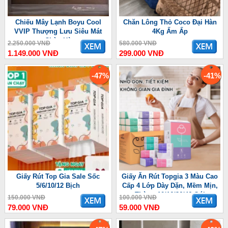
Chiếu Mây Lạnh Boyu Cool
Chăn Lông Thỏ Coco Đại Hàn
VVIP Thượng Lưu Siêu Mát
4Kg Ấm Ấp
Chào Hè
2.250.000 VNĐ
580.000 VNĐ
1.149.000 VNĐ
299.000 VNĐ
-47%
-41%
Giấy Rút Top Gia Sale Sốc
Giấy Ăn Rút Topgia 3 Màu Cao
5/6/10/12 Bịch
Cấp 4 Lớp Dày Dặn, Mềm Mịn,
Thùng 10/16/36/46 Gói
150.000 VNĐ
100.000 VNĐ
79.000 VNĐ
59.000 VNĐ