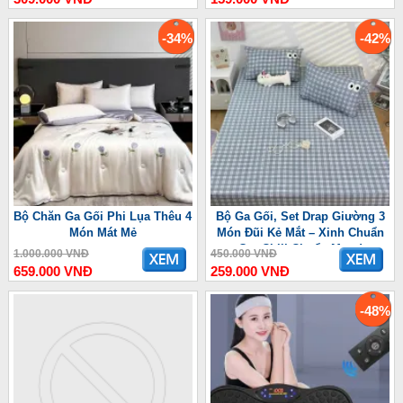
-34%
-42%
Bộ Chăn Ga Gối Phi Lụa Thêu 4
Bộ Ga Gối, Set Drap Giường 3
Món Mát Mẻ
Món Đũi Kẻ Mắt – Xinh Chuẩn
Gu, Chill Chuẩn Mood
1.000.000 VNĐ
450.000 VNĐ
659.000 VNĐ
259.000 VNĐ
-48%