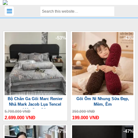
-53%
-43%
Bộ Chăn Ga Gối Marc Renier
Gối Ôm Nỉ Nhung Sữa Đẹp,
Nhà Mark Jacob Lụa Tencel
Mềm, Êm
100s Cao Cấp
5.700.000 VNĐ
350.000 VNĐ
2.699.000 VNĐ
199.000 VNĐ
-47%
-47%