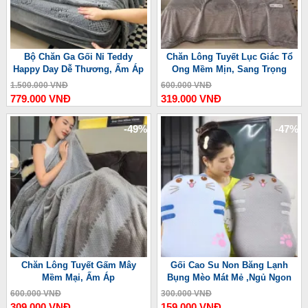
Bộ Chăn Ga Gối Nỉ Teddy
Chăn Lông Tuyết Lục Giác Tổ
Happy Day Dễ Thương, Ấm Áp
Ong Mềm Mịn, Sang Trọng
1.500.000 VNĐ
600.000 VNĐ
779.000 VNĐ
319.000 VNĐ
-49%
-47%
Chăn Lông Tuyết Gấm Mây
Gối Cao Su Non Băng Lạnh
Mềm Mại, Ấm Áp
Bụng Mèo Mát Mẻ ,Ngủ Ngon
600.000 VNĐ
300.000 VNĐ
309.000 VNĐ
159.000 VNĐ