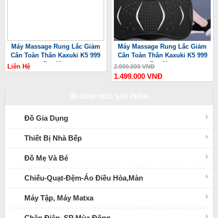
Máy Massage Rung Lắc Giảm
Máy Massage Rung Lắc Giảm
Cân Toàn Thân Kaxuki K5 999
Cân Toàn Thân Kaxuki K5 999
Pro Max
Pro Max
Liên Hệ
2.900.000 VNĐ
1.499.000 VNĐ
DANH MỤC SẢN PHẨM
Đồ Gia Dụng
Thiết Bị Nhà Bếp
Đồ Mẹ Và Bé
Chiếu-Quạt-Đệm-Áo Điều Hòa,Màn
Máy Tập, Máy Matxa
Chăn Điện, SP Mùa Đông