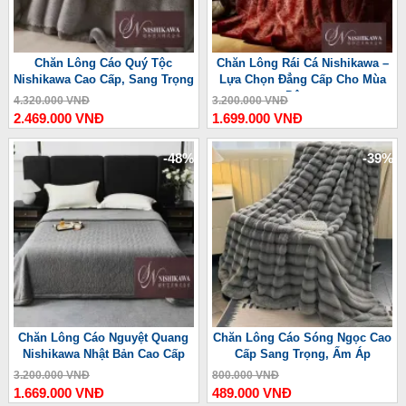
Chăn Lông Cáo Quý Tộc
Chăn Lông Rái Cá Nishikawa –
Nishikawa Cao Cấp, Sang Trọng
Lựa Chọn Đẳng Cấp Cho Mùa
Đông
4.320.000 VNĐ
3.200.000 VNĐ
2.469.000 VNĐ
1.699.000 VNĐ
-48%
-39%
Chăn Lông Cáo Nguyệt Quang
Chăn Lông Cáo Sóng Ngọc Cao
Nishikawa Nhật Bản Cao Cấp
Cấp Sang Trọng, Ấm Áp
3.200.000 VNĐ
800.000 VNĐ
1.669.000 VNĐ
489.000 VNĐ