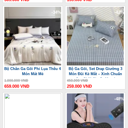
-34%
-42%
Bộ Chăn Ga Gối Phi Lụa Thêu 4
Bộ Ga Gối, Set Drap Giường 3
Món Mát Mẻ
Món Đũi Kẻ Mắt – Xinh Chuẩn
Gu, Chill Chuẩn Mood
1.000.000 VNĐ
450.000 VNĐ
659.000 VNĐ
259.000 VNĐ
-48%