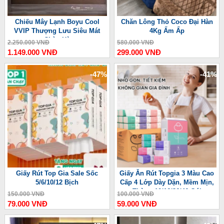
Chiếu Mây Lạnh Boyu Cool
Chăn Lông Thỏ Coco Đại Hàn
VVIP Thượng Lưu Siêu Mát
4Kg Ấm Ấp
Chào Hè
2.250.000 VNĐ
580.000 VNĐ
1.149.000 VNĐ
299.000 VNĐ
-47%
-41%
Giấy Rút Top Gia Sale Sốc
Giấy Ăn Rút Topgia 3 Màu Cao
5/6/10/12 Bịch
Cấp 4 Lớp Dày Dặn, Mềm Mịn,
Thùng 10/16/36/46 Gói
150.000 VNĐ
100.000 VNĐ
79.000 VNĐ
59.000 VNĐ