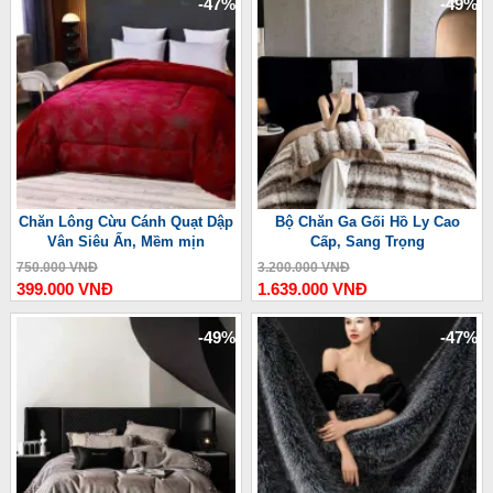
-47%
-49%
Chăn Lông Cừu Cánh Quạt Dập
Bộ Chăn Ga Gối Hồ Ly Cao
Vân Siêu Ấn, Mềm mịn
Cấp, Sang Trọng
750.000 VNĐ
3.200.000 VNĐ
399.000 VNĐ
1.639.000 VNĐ
-49%
-47%