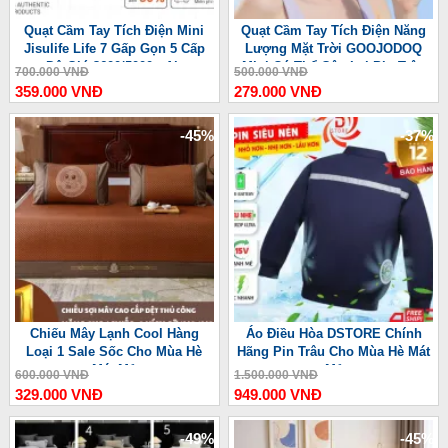
Quạt Cầm Tay Tích Điện Mini
Quạt Cầm Tay Tích Điện Năng
Jisulife Life 7 Gấp Gọn 5 Cấp
Lượng Mặt Trời GOOJODOQ
Độ Gió 3600/5000mAh
Mini Có Thể Gập Lại Pin Trâu
700.000 VNĐ
500.000 VNĐ
3600 mAh
359.000 VNĐ
279.000 VNĐ
-45%
-37%
Chiếu Mây Lạnh Cool Hàng
Áo Điều Hòa DSTORE Chính
Loại 1 Sale Sốc Cho Mùa Hè
Hãng Pin Trâu Cho Mùa Hè Mát
Mát Mẻ
Mẻ
600.000 VNĐ
1.500.000 VNĐ
329.000 VNĐ
949.000 VNĐ
-49%
-45%