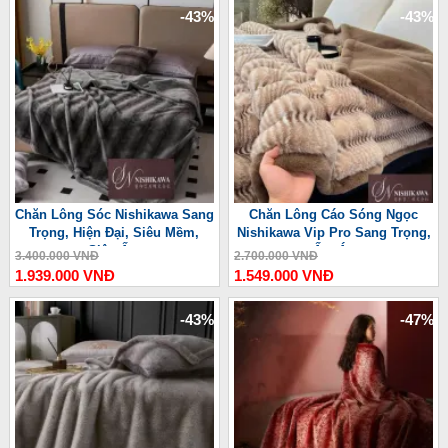
-43%
-43%
Chăn Lông Sóc Nishikawa Sang
Chăn Lông Cáo Sóng Ngọc
Trọng, Hiện Đại, Siêu Mềm,
Nishikawa Vip Pro Sang Trọng,
Siêu Ấm
Ấm Áp
3.400.000 VNĐ
2.700.000 VNĐ
1.939.000 VNĐ
1.549.000 VNĐ
-43%
-47%