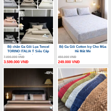
Bộ chăn Ga Gối Lụa Tencel
Bộ Ga Gối Cotton Icy Cho Mùa
TORINO ITALIA Ý Siêu Cấp
Hè Mát Mẻ
Thượng Lưu
7.000.000 VNĐ
450.000 VNĐ
3.599.000 VNĐ
249.000 VNĐ
-49%
-48%