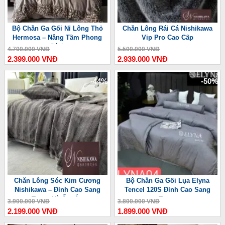
Bộ Chăn Ga Gối Nỉ Lông Thỏ
Chăn Lông Rái Cá Nishikawa
Hermosa – Nâng Tầm Phong
Vip Pro Cao Cấp
Cách
4.700.000 VNĐ
5.500.000 VNĐ
2.399.000 VNĐ
2.939.000 VNĐ
-44%
-50%
Chăn Lông Sóc Kim Cương
Bộ Chăn Ga Gối Lụa Elyna
Nishikawa – Đỉnh Cao Sang
Tencel 120S Đỉnh Cao Sang
Trọng Và Ấm Áp
Trọng
3.900.000 VNĐ
3.800.000 VNĐ
2.199.000 VNĐ
1.899.000 VNĐ