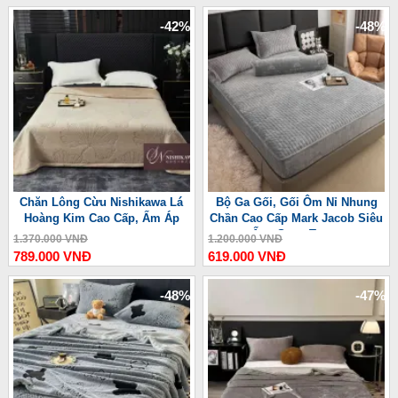
-42%
-48%
Chăn Lông Cừu Nishikawa Lá
Bộ Ga Gối, Gối Ôm Nỉ Nhung
Hoàng Kim Cao Cấp, Ấm Áp
Chần Cao Cấp Mark Jacob Siêu
Ấm, Sang Trọng
1.370.000 VNĐ
1.200.000 VNĐ
789.000 VNĐ
619.000 VNĐ
-48%
-47%