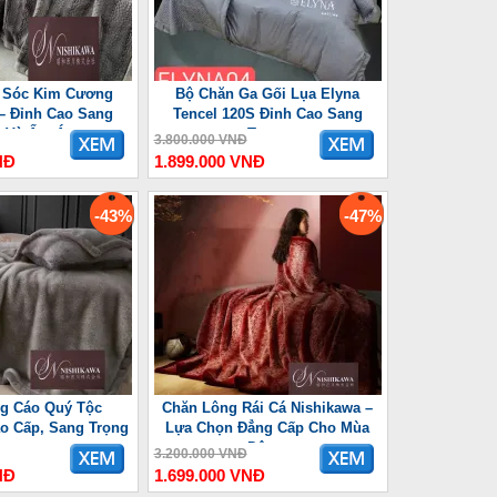
 Sóc Kim Cương
Bộ Chăn Ga Gối Lụa Elyna
– Đỉnh Cao Sang
Tencel 120S Đỉnh Cao Sang
g Và Ấm Áp
Trọng
3.800.000 VNĐ
NĐ
1.899.000 VNĐ
-43%
-47%
g Cáo Quý Tộc
Chăn Lông Rái Cá Nishikawa –
o Cấp, Sang Trọng
Lựa Chọn Đẳng Cấp Cho Mùa
Đông
3.200.000 VNĐ
NĐ
1.699.000 VNĐ