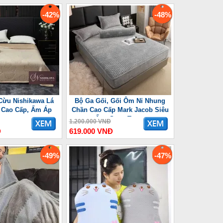
-42%
-48%
Cừu Nishikawa Lá
Bộ Ga Gối, Gối Ôm Nỉ Nhung
 Cao Cấp, Ấm Áp
Chần Cao Cấp Mark Jacob Siêu
Ấm, Sang Trọng
1.200.000 VNĐ
Đ
619.000 VNĐ
-49%
-47%