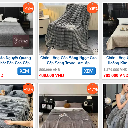
-48%
-39%
áo Nguyệt Quang
Chăn Lông Cáo Sóng Ngọc Cao
Chăn Lông 
Nhật Bản Cao Cấp
Cấp Sang Trọng, Ấm Áp
Hoàng Kim
800.000 VNĐ
1.370.000 VNĐ
NĐ
489.000 VNĐ
789.000 VN
-48%
-47%