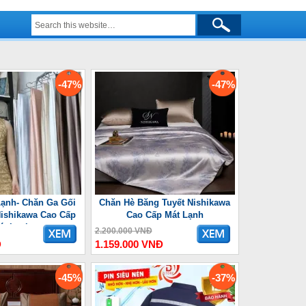
-47%
-47%
ạnh- Chăn Ga Gối
Chăn Hè Băng Tuyết Nishikawa
ishikawa Cao Cấp
Cao Cấp Mát Lạnh
át Lạnh
2.200.000 VNĐ
Đ
1.159.000 VNĐ
-45%
-37%