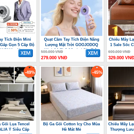
y Tích Điện Mini
Quạt Cầm Tay Tích Điện Năng
Chiếu Mây Lạ
 7 Gấp Gọn 5 Cấp Độ
Lượng Mặt Trời GOOJODOQ
1 Sale Sốc 
00/5000mAh
Mini Có Thể Gập Lại Pin Trâu
500.000 VNĐ
600.000 VNĐ
3600 mAh
279.000 VNĐ
329.000 VN
-49%
-45%
 Gối Lụa Tencel
Bộ Ga Gối Cotton Icy Cho Mùa
Chiếu Mây Lạ
LIA Ý Siêu Cấp
Hè Mát Mẻ
Thượng Lưu 