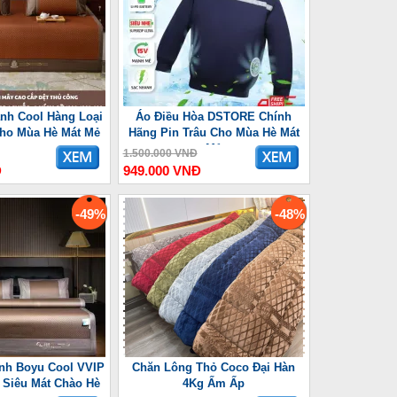
nh Cool Hàng Loại
Áo Điều Hòa DSTORE Chính
Cho Mùa Hè Mát Mẻ
Hãng Pin Trâu Cho Mùa Hè Mát
Mẻ
1.500.000 VNĐ
Đ
949.000 VNĐ
-49%
-48%
nh Boyu Cool VVIP
Chăn Lông Thỏ Coco Đại Hàn
Siêu Mát Chào Hè
4Kg Ấm Ấp