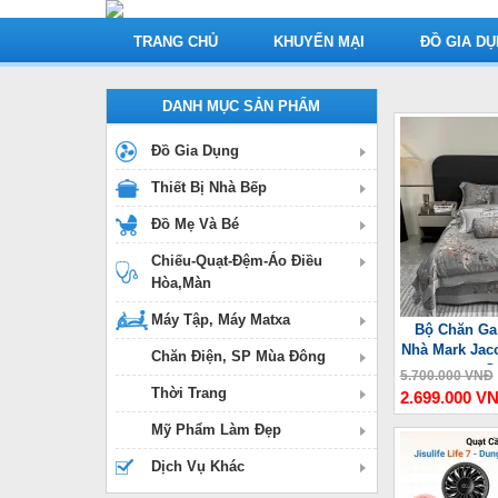
TRANG CHỦ
KHUYẾN MẠI
ĐỒ GIA D
DANH MỤC SẢN PHẨM
Đồ Gia Dụng
Thiết Bị Nhà Bếp
Đồ Mẹ Và Bé
Chiếu-Quạt-Đệm-Áo Điều
Hòa,Màn
Máy Tập, Máy Matxa
Bộ Chăn Ga
Nhà Mark Jac
Chăn Điện, SP Mùa Đông
C
5.700.000 VNĐ
Thời Trang
2.699.000 V
Mỹ Phẩm Làm Đẹp
Dịch Vụ Khác