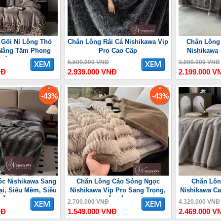
 Gối Nỉ Lông Thỏ
Chăn Lông Rái Cá Nishikawa Vip
Chăn Lông
Nâng Tầm Phong
Pro Cao Cấp
Nishikawa 
Cách
Trọn
5.500.000 VNĐ
3.900.000 VNĐ
NĐ
2.939.000 VNĐ
2.199.000 V
-43%
-43%
c Nishikawa Sang
Chăn Lông Cáo Sóng Ngọc
Chăn Lôn
ại, Siêu Mềm, Siêu
Nishikawa Vip Pro Sang Trọng,
Nishikawa Ca
Ấm
Ấm Áp
2.700.000 VNĐ
4.320.000 VNĐ
NĐ
1.549.000 VNĐ
2.469.000 V