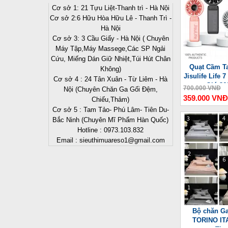
Cơ sở 1: 21 Tựu Liệt-Thanh trì - Hà Nội
Cơ sở 2:6 Hữu Hòa Hữu Lê - Thanh Trì -
Hà Nội
Cơ sở 3: 3 Cầu Giấy - Hà Nội ( Chuyên
Máy Tập,Máy Massege,Các SP Ngải
Cứu, Miếng Dán Giữ Nhiệt,Túi Hút Chân
Quạt Cầm Ta
Không)
Jisulife Life
Cơ sở 4 : 24 Tân Xuân - Từ Liêm - Hà
Gió 36
700.000 VNĐ
Nội (Chuyên Chăn Ga Gối Đệm,
359.000 VNĐ
Chiếu,Thảm)
Cơ sở 5 : Tam Tảo- Phú Lâm- Tiên Du-
Bắc Ninh (Chuyên Mĩ Phẩm Hàn Quốc)
Hotline : 0973.103.832
Email : sieuthimuareso1@gmail.com
Bộ chăn Ga
TORINO ITA