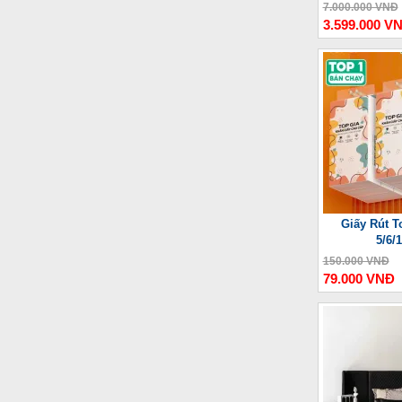
Thư
7.000.000 VNĐ
3.599.000 V
Giấy Rút T
5/6/
150.000 VNĐ
79.000 VNĐ