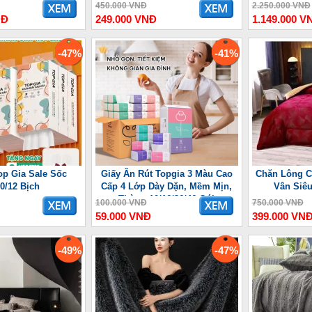
ợng Lưu
450.000 VNĐ
2.250.000 VNĐ
NĐ
249.000 VNĐ
1.149.000 V
-47%
-41%
op Gia Sale Sốc
Giấy Ăn Rút Topgia 3 Màu Cao
Chăn Lông C
10/12 Bịch
Cấp 4 Lớp Dày Dặn, Mềm Mịn,
Vân Siê
Thùng 10/16/36/46 Gói
100.000 VNĐ
750.000 VNĐ
59.000 VNĐ
399.000 VN
-49%
-47%