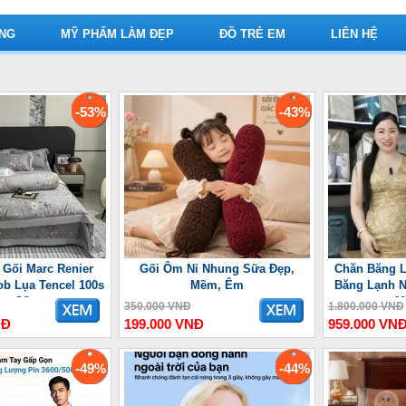
ỤNG
MỸ PHẨM LÀM ĐẸP
ĐỒ TRẺ EM
LIÊN HỆ
-53%
-43%
 Gối Marc Renier
Gối Ôm Nỉ Nhung Sữa Đẹp,
Chăn Băng L
ob Lụa Tencel 100s
Mềm, Êm
Băng Lạnh N
ao Cấp
M
350.000 VNĐ
1.800.000 VNĐ
NĐ
199.000 VNĐ
959.000 VN
-49%
-44%