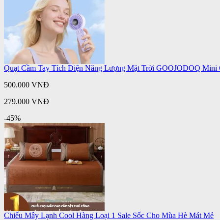
Quạt Cầm Tay Tích Điện Năng Lượng Mặt Trời GOOJODOQ Mini C
500.000 VNĐ
279.000 VNĐ
-45%
Chiếu Mây Lạnh Cool Hàng Loại 1 Sale Sốc Cho Mùa Hè Mát Mẻ