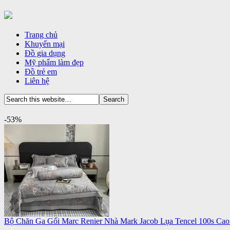
Trang chủ
Khuyến mại
Đồ gia dụng
Mỹ phẩm làm đẹp
Đồ trẻ em
Liên hệ
-53%
Bộ Chăn Ga Gối Marc Renier Nhà Mark Jacob Lụa Tencel 100s Ca