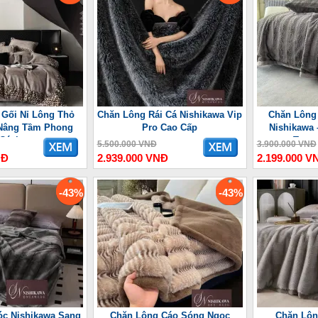
 Gối Nỉ Lông Thỏ
Chăn Lông Rái Cá Nishikawa Vip
Chăn Lông
Nâng Tầm Phong
Pro Cao Cấp
Nishikawa 
Cách
Trọn
5.500.000 VNĐ
3.900.000 VNĐ
NĐ
2.939.000 VNĐ
2.199.000 V
-43%
-43%
c Nishikawa Sang
Chăn Lông Cáo Sóng Ngọc
Chăn Lôn