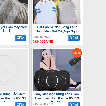
uyết Gấm Mây Mềm
Gối Cao Su Non Băng Lạnh
i, Ấm Áp
Bụng Mèo Mát Mẻ ,Ngủ Ngon
300.000 VNĐ
Đ
159.000 VNĐ
-48%
e Rung Lắc Giảm
Máy Massage Rung Lắc Giảm
ân Kaxuki K5 999
Cân Toàn Thân Kaxuki K5 999
ro Max
Pro Max
2.900.000 VNĐ