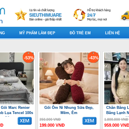
ỤNG
MỸ PHẨM LÀM ĐẸP
ĐỒ TRẺ EM
LIÊN HỆ
-53%
-43%
 Gối Marc Renier
Gối Ôm Nỉ Nhung Sữa Đẹp,
Chăn Băng L
ob Lụa Tencel 100s
Mềm, Êm
Băng Lạnh N
ao Cấp
M
350.000 VNĐ
1.800.000 VNĐ
NĐ
199.000 VNĐ
959.000 VN