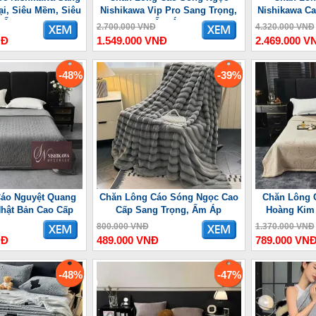
ại, Siêu Mềm, Siêu
Nishikawa Vip Pro Sang Trọng,
Nishikawa Ca
Ấm
Ấm Áp
2.700.000 VNĐ
4.320.000 VNĐ
NĐ
1.549.000 VNĐ
2.469.000 V
-48%
-39%
áo Nguyệt Quang
Chăn Lông Cáo Sóng Ngọc Cao
Chăn Lông 
Nhật Bản Cao Cấp
Cấp Sang Trọng, Ấm Áp
Hoàng Kim
800.000 VNĐ
1.370.000 VNĐ
NĐ
489.000 VNĐ
789.000 VN
-48%
-47%