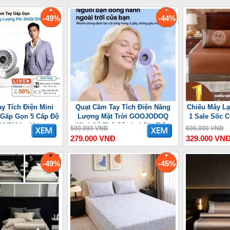
-49%
-44%
y Tích Điện Mini
Quạt Cầm Tay Tích Điện Năng
Chiếu Mây Lạ
 7 Gấp Gọn 5 Cấp Độ
Lượng Mặt Trời GOOJODOQ
1 Sale Sốc 
00/5000mAh
Mini Có Thể Gập Lại Pin Trâu
500.000 VNĐ
600.000 VNĐ
3600 mAh
279.000 VNĐ
329.000 VN
-49%
-45%