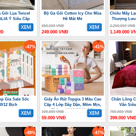
 Gối Lụa Tencel
Bộ Ga Gối Cotton Icy Cho Mùa
Chiếu Mây Lạ
LIA Ý Siêu Cấp
Hè Mát Mẻ
Thượng Lưu 
ợng Lưu
450.000 VNĐ
2.250.000 VNĐ
NĐ
249.000 VNĐ
1.149.000 V
-47%
-41%
op Gia Sale Sốc
Giấy Ăn Rút Topgia 3 Màu Cao
Chăn Lông C
10/12 Bịch
Cấp 4 Lớp Dày Dặn, Mềm Mịn,
Vân Siê
Thùng 10/16/36/46 Gói
100.000 VNĐ
750.000 VNĐ
59.000 VNĐ
399.000 VN
-49%
-47%