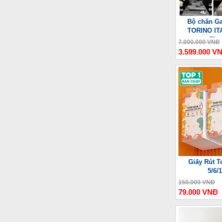
Bộ chăn Ga
TORINO ITA
Thư
7.000.000 VNĐ
3.599.000 V
Giấy Rút T
5/6/
150.000 VNĐ
79.000 VNĐ