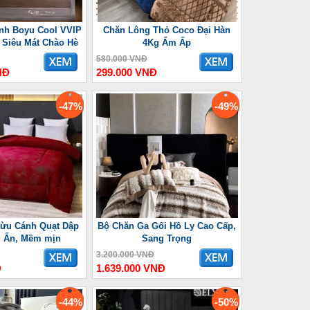
nh Boyu Cool VVIP
Chăn Lông Thỏ Coco Đại Hàn
Siêu Mát Chào Hè
4Kg Ấm Ấp
580.000 VNĐ
NĐ
299.000 VNĐ
-47%
-49%
ừu Cánh Quạt Dập
Bộ Chăn Ga Gối Hồ Ly Cao Cấp,
u Ấn, Mềm mịn
Sang Trọng
3.200.000 VNĐ
Đ
1.639.000 VNĐ
-44%
-50%