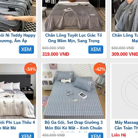
ối Nỉ Teddy Happy
Chăn Lông Tuyết Lục Giác Tổ
Chăn Lông T
hương, Ấm Áp
Ong Mềm Mịn, Sang Trọng
Mạ
600.000 VNĐ
600.000 VNĐ
319.000 VNĐ
309.000 VN
-34%
-42%
ối Phi Lụa Thêu 4
Bộ Ga Gối, Set Drap Giường 3
Máy Massag
 Mát Mẻ
Món Đũi Kẻ Mắt – Xinh Chuẩn
Cân Toàn Th
Gu, Chill Chuẩn Mood
P
Liên Hệ
450.000 VNĐ