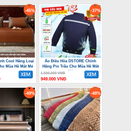
-45%
-37%
nh Cool Hàng Loại
Áo Điều Hòa DSTORE Chính
Cho Mùa Hè Mát Mẻ
Hãng Pin Trâu Cho Mùa Hè Mát
Mẻ
1.500.000 VNĐ
Đ
949.000 VNĐ
-49%
-48%