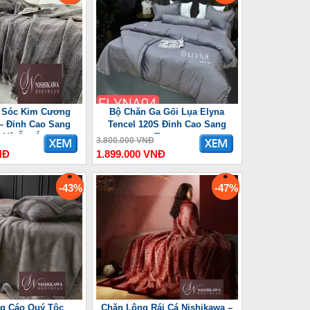
 Sóc Kim Cương
Bộ Chăn Ga Gối Lụa Elyna
– Đỉnh Cao Sang
Tencel 120S Đỉnh Cao Sang
g Và Ấm Áp
Trọng
3.800.000 VNĐ
NĐ
1.899.000 VNĐ
-43%
-47%
g Cáo Quý Tộc
Chăn Lông Rái Cá Nishikawa –