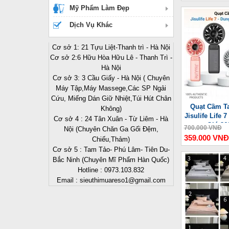
Mỹ Phẩm Làm Đẹp
Dịch Vụ Khác
Cơ sở 1: 21 Tựu Liệt-Thanh trì - Hà Nội
Cơ sở 2:6 Hữu Hòa Hữu Lê - Thanh Trì -
Hà Nội
Cơ sở 3: 3 Cầu Giấy - Hà Nội ( Chuyên
Máy Tập,Máy Massege,Các SP Ngải
Cứu, Miếng Dán Giữ Nhiệt,Túi Hút Chân
Quạt Cầm Ta
Không)
Jisulife Life
Cơ sở 4 : 24 Tân Xuân - Từ Liêm - Hà
Gió 36
700.000 VNĐ
Nội (Chuyên Chăn Ga Gối Đệm,
359.000 VNĐ
Chiếu,Thảm)
Cơ sở 5 : Tam Tảo- Phú Lâm- Tiên Du-
Bắc Ninh (Chuyên Mĩ Phẩm Hàn Quốc)
Hotline : 0973.103.832
Email : sieuthimuareso1@gmail.com