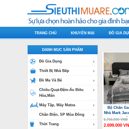
TRANG CHỦ
KHUYẾN MẠI
ĐỒ GIA D
DANH MỤC SẢN PHẨM
Đồ Gia Dụng
Thiết Bị Nhà Bếp
Đồ Mẹ Và Bé
Chiếu-Quạt-Đệm-Áo Điều
Hòa,Màn
Máy Tập, Máy Matxa
Bộ Chăn Ga
Nhà Mark Jac
Chăn Điện, SP Mùa Đông
C
5.700.000 VNĐ
Thời Trang
2.699.000 V