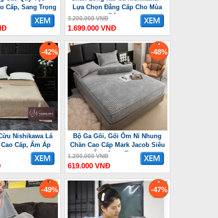
o Cấp, Sang Trọng
Lựa Chọn Đẳng Cấp Cho Mùa
Đông
3.200.000 VNĐ
NĐ
1.699.000 VNĐ
-42%
-48%
Cừu Nishikawa Lá
Bộ Ga Gối, Gối Ôm Nỉ Nhung
 Cao Cấp, Ấm Áp
Chần Cao Cấp Mark Jacob Siêu
Ấm, Sang Trọng
1.200.000 VNĐ
Đ
619.000 VNĐ
-49%
-47%