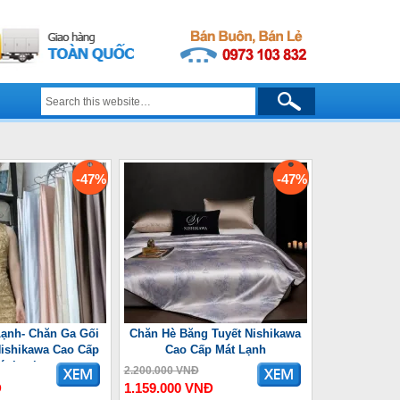
-47%
-47%
ạnh- Chăn Ga Gối
Chăn Hè Băng Tuyết Nishikawa
ishikawa Cao Cấp
Cao Cấp Mát Lạnh
át Lạnh
2.200.000 VNĐ
Đ
1.159.000 VNĐ