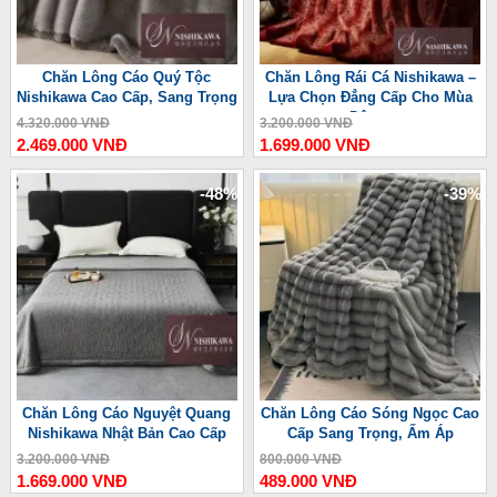
Chăn Lông Cáo Quý Tộc
Chăn Lông Rái Cá Nishikawa –
Nishikawa Cao Cấp, Sang Trọng
Lựa Chọn Đẳng Cấp Cho Mùa
Đông
4.320.000 VNĐ
3.200.000 VNĐ
2.469.000 VNĐ
1.699.000 VNĐ
-48%
-39%
Chăn Lông Cáo Nguyệt Quang
Chăn Lông Cáo Sóng Ngọc Cao
Nishikawa Nhật Bản Cao Cấp
Cấp Sang Trọng, Ấm Áp
3.200.000 VNĐ
800.000 VNĐ
1.669.000 VNĐ
489.000 VNĐ