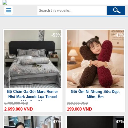
-53%
-43%
Bộ Chăn Ga Gối Marc Renier
Gối Ôm Nỉ Nhung Sữa Đẹp,
Nhà Mark Jacob Lụa Tencel
Mềm, Êm
100s Cao Cấp
5.700.000 VNĐ
350.000 VNĐ
2.699.000 VNĐ
199.000 VNĐ
-47%
-47%