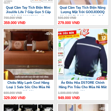
Quạt Cầm Tay Tích Điện Mini
Quạt Cầm Tay Tích Điện Năng
Jisulife Life 7 Gấp Gọn 5 Cấp
Lượng Mặt Trời GOOJODOQ
Độ Gió 3600/5000mAh
Mini Có Thể Gập Lại Pin Trâu
700.000 VNĐ
500.000 VNĐ
3600 mAh
359.000 VNĐ
279.000 VNĐ
-45%
-37%
Chiếu Mây Lạnh Cool Hàng
Áo Điều Hòa DSTORE Chính
Loại 1 Sale Sốc Cho Mùa Hè
Hãng Pin Trâu Cho Mùa Hè Mát
Mát Mẻ
Mẻ
600.000 VNĐ
1.500.000 VNĐ
329.000 VNĐ
949.000 VNĐ
-49%
-45%