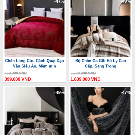
-47%
-49%
Chăn Lông Cừu Cánh Quạt Dập
Bộ Chăn Ga Gối Hồ Ly Cao
Vân Siêu Ấn, Mềm mịn
Cấp, Sang Trọng
750.000 VNĐ
3.200.000 VNĐ
399.000 VNĐ
1.639.000 VNĐ
-49%
-47%