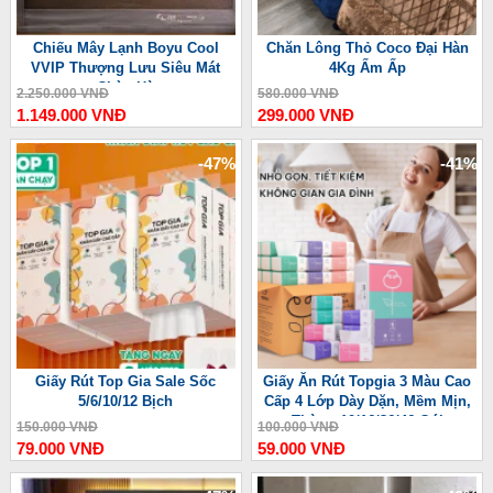
Chiếu Mây Lạnh Boyu Cool
Chăn Lông Thỏ Coco Đại Hàn
VVIP Thượng Lưu Siêu Mát
4Kg Ấm Ấp
Chào Hè
2.250.000 VNĐ
580.000 VNĐ
1.149.000 VNĐ
299.000 VNĐ
-47%
-41%
Giấy Rút Top Gia Sale Sốc
Giấy Ăn Rút Topgia 3 Màu Cao
5/6/10/12 Bịch
Cấp 4 Lớp Dày Dặn, Mềm Mịn,
Thùng 10/16/36/46 Gói
150.000 VNĐ
100.000 VNĐ
79.000 VNĐ
59.000 VNĐ