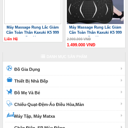
Máy Massage Rung Lắc Giảm
Máy Massage Rung Lắc Giảm
Cân Toàn Thân Kaxuki K5 999
Cân Toàn Thân Kaxuki K5 999
Pro Max
Pro Max
Liên Hệ
2.900.000 VNĐ
1.499.000 VNĐ
DANH MỤC SẢN PHẨM
Đồ Gia Dụng
Thiết Bị Nhà Bếp
Đồ Mẹ Và Bé
Chiếu-Quạt-Đệm-Áo Điều Hòa,Màn
Máy Tập, Máy Matxa
Chăn Điện, SP Mùa Đông