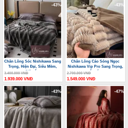
-43%
-43%
Chăn Lông Sóc Nishikawa Sang
Chăn Lông Cáo Sóng Ngọc
Trọng, Hiện Đại, Siêu Mềm,
Nishikawa Vip Pro Sang Trọng,
Siêu Ấm
Ấm Áp
3.400.000 VNĐ
2.700.000 VNĐ
1.939.000 VNĐ
1.549.000 VNĐ
-43%
-47%