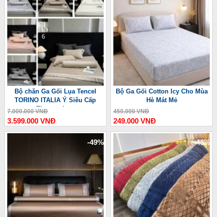
Bộ chăn Ga Gối Lụa Tencel
Bộ Ga Gối Cotton Icy Cho Mùa
TORINO ITALIA Ý Siêu Cấp
Hè Mát Mẻ
Thượng Lưu
7.000.000 VNĐ
450.000 VNĐ
3.599.000 VNĐ
249.000 VNĐ
-49%
-48%