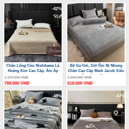
-42%
-48%
Chăn Lông Cừu Nishikawa Lá
Bộ Ga Gối, Gối Ôm Nỉ Nhung
Hoàng Kim Cao Cấp, Ấm Áp
Chần Cao Cấp Mark Jacob Siêu
Ấm, Sang Trọng
1.370.000 VNĐ
1.200.000 VNĐ
789.000 VNĐ
619.000 VNĐ
-48%
-47%