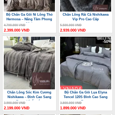
Bộ Chăn Ga Gối Nỉ Lông Thỏ
Chăn Lông Rái Cá Nishikawa
Hermosa – Nâng Tầm Phong
Vip Pro Cao Cấp
Cách
4.700.000 VNĐ
5.500.000 VNĐ
2.399.000 VNĐ
2.939.000 VNĐ
-44%
-50%
Chăn Lông Sóc Kim Cương
Bộ Chăn Ga Gối Lụa Elyna
Nishikawa – Đỉnh Cao Sang
Tencel 120S Đỉnh Cao Sang
Trọng Và Ấm Áp
Trọng
3.900.000 VNĐ
3.800.000 VNĐ
2.199.000 VNĐ
1.899.000 VNĐ