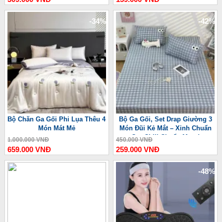
-34%
-42%
Bộ Chăn Ga Gối Phi Lụa Thêu 4
Bộ Ga Gối, Set Drap Giường 3
Món Mát Mẻ
Món Đũi Kẻ Mắt – Xinh Chuẩn
Gu, Chill Chuẩn Mood
1.000.000 VNĐ
450.000 VNĐ
659.000 VNĐ
259.000 VNĐ
-48%