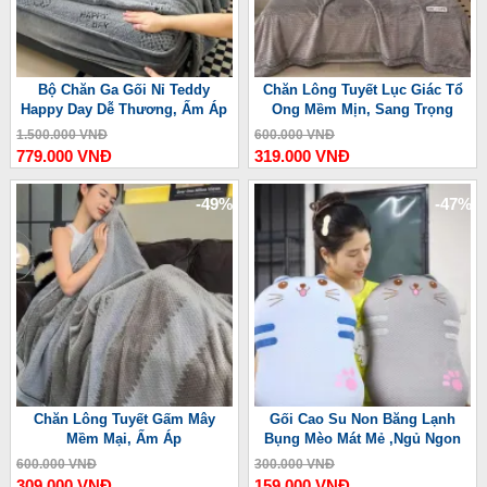
Bộ Chăn Ga Gối Nỉ Teddy
Chăn Lông Tuyết Lục Giác Tổ
Happy Day Dễ Thương, Ấm Áp
Ong Mềm Mịn, Sang Trọng
1.500.000 VNĐ
600.000 VNĐ
779.000 VNĐ
319.000 VNĐ
-49%
-47%
Chăn Lông Tuyết Gấm Mây
Gối Cao Su Non Băng Lạnh
Mềm Mại, Ấm Áp
Bụng Mèo Mát Mẻ ,Ngủ Ngon
600.000 VNĐ
300.000 VNĐ
309.000 VNĐ
159.000 VNĐ