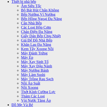
Thiết bị nhà bếp
Ấm Siêu Tốc
Bộ Bát Hút Chân Không
Bếp Nướng,Vỉ Nướng
Bếp Hồng Ngoại Đa Năng
Cân Nhà Bếp
Các Loại Hộp Cơm
Chảo Điện Đa Năng
Giấy Dán Bếp Chịu Nhiệt
Giá Để Đồ Nhà Bếp
Khăn Lau Đa Năng
Kem Tẩy Xoong Nồi
Máy Đánh Trứng
Máy Ép
Máy Xay Sinh Tố
Máy Xay Đậu Nành
Máy Nướng Bánh
Máy Làm Sushi
Máy Trồng Rau Sạch
Nồi Áp Suất
Nồi Xoong
Thớt Kính Cường Lực
Thảm Các Loại
Vòi Nước Tăng Áp
Đồ Mẹ Và Bé