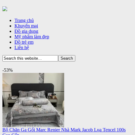
Trang chủ
Khuyến mại
Đồ gia dụng
Mỹ phẩm làm đẹp
Đồ trẻ em
Liên hệ
-53%
Bộ Chăn Ga Gối Marc Renier Nhà Mark Jacob Lụa Tencel 100s