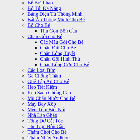
Bể Bơi Phao
Bộ Túi Đa Năng
Bảng Điện Tử Thông Minh
Bát Ăn Thông Minh Cho Bé
Bô Cho Bé
Thu Gọn Bồn Cầu
Chăn Gối cho Bé
Các Mẫu Gối Cho Bé
Chăn Đũi Cho Bé
Chăn Lông Tuyết
Chăn Gối Hình Thú
Chăn Lông Cừu Cho Bé
Các Loại Bỉm
Ga Chống Thấm
Ghế Tập Ăn Cho Bé
Heo Tiết Kiệm
Kẹp Sách Chống Cận
Mũ Chắn Nước Cho Bé
Máy Bay Xốp
Mèo Tôm Biết Nói
Nhà Lắp Ghép
Tông Đơ Cắt Tóc
Thu Gọn Bồn Cầu
Thảm Chơi Cho Bé
Thảm Nhảy Audition