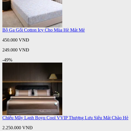
Bộ Ga Gối Cotton Icy Cho Mùa Hè Mát Mẻ
450.000 VNĐ
249.000 VNĐ
-49%
Chiếu Mây Lạnh Boyu Cool VVIP Thượng Lưu Siêu Mát Chào Hè
2.250.000 VNĐ