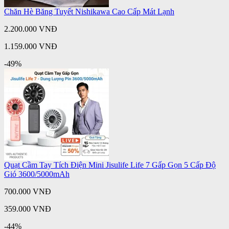
Chăn Hè Băng Tuyết Nishikawa Cao Cấp Mát Lạnh
2.200.000 VNĐ
1.159.000 VNĐ
-49%
Quạt Cầm Tay Tích Điện Mini Jisulife Life 7 Gấp Gọn 5 Cấp Độ
Gió 3600/5000mAh
700.000 VNĐ
359.000 VNĐ
-44%