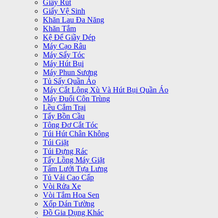
Giấy Rút
Giấy Vệ Sinh
Khăn Lau Đa Năng
Khăn Tắm
Kệ Để Giầy Dép
Máy Cạo Râu
Máy Sấy Tóc
Máy Hút Bụi
Máy Phun Sương
Tủ Sấy Quần Áo
Máy Cắt Lông Xù Và Hút Bụi Quần Áo
Máy Đuổi Côn Trùng
Lều Cắm Trại
Tẩy Bồn Cầu
Tông Đơ Cắt Tóc
Túi Hút Chân Không
Túi Giặt
Túi Đựng Rác
Tẩy Lồng Máy Giặt
Tấm Lưới Tựa Lưng
Tủ Vải Cao Cấp
Vòi Rửa Xe
Vòi Tắm Hoa Sen
Xốp Dán Tường
Đồ Gia Dụng Khác