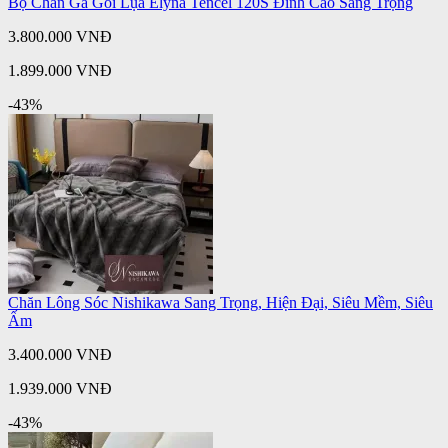
Bộ Chăn Ga Gối Lụa Elyna Tencel 120S Đỉnh Cao Sang Trọng
3.800.000 VNĐ
1.899.000 VNĐ
-43%
Chăn Lông Sóc Nishikawa Sang Trọng, Hiện Đại, Siêu Mềm, Siêu
Ấm
3.400.000 VNĐ
1.939.000 VNĐ
-43%