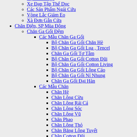
Xe Đạp Tập Thể Dục
Các Sản Phẩm Ngải Cứu
Vòng Lắc Giảm Eo
Xà Đơn Gắn Cửa
Chăn Điện, SP Mùa Đông
Chăn Ga Gối Đệm
Các Mẫu Chăn Ga Gối
Bộ Chăn Ga Gối Chăn Hè
Bộ Chăn Ga Gối Lụa , Tencel
Chăn Ga Gối Tơ Tằm
Bộ Chăn Ga Gối Cotton Đũi
Bộ Chăn Ga Gối Cotton Living
Bộ Chăn Ga Gối Lông Cáo
Bộ Chăn Ga Gối Nỉ Nhung
Chăn Ga Gối Đại Hàn
Các Mẫu Chăn
Chăn Hè
Chăn Lông Cừu
Chăn Lông Rái Cá
Chăn Lông Sóc
Chăn Lông Vũ
Chăn Phao
Chăn Lông Thỏ
Chăn Băng Lông Tuyết
Chăn Cotton Đũi