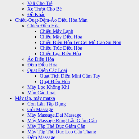
Vali Cho Trẻ
Xe Trượt Cho Bé
Đồ Khác
Chiếu-Quạt-Đệm-Áo Điều Hòa,Màn
Chiếu Điều Hòa
Chiếu Mây Lạnh
Chiếu Mây Điều Hòa
Chiếu Điều Hòa TenCel Mủ Cao Su Non
Chiếu Trúc Điều Hòa
Chiếu Lụa Điều Hòa
Áo Điều Hòa
Đệm Điều Hòa
Quạt Điện Các Loại
Quạt Tích Điện Mini Cầm Tay
Quạt Điều Hòa
Máy Lọc Không Khí
Màn Các Loại
Máy tập, máy matxa
Con Lăn Tập Bụng
Gối Massage
Máy Massage,Đai Massage
Máy Massage Rung Lắc Giảm Cân
Máy Tập Thể Dục Giảm Cân
Máy Tập Thể Dục Leo Cầu Thang
Đệm Massage