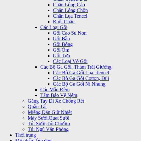
Chăn Lông Cáo
Chăn Lông Chồn
Chăn Lụa Tencel
Ruột Chăn
Các Loại Gối
Gối Cao Su Non
Gối Bầu
Gối Bông
Gối Ôm
Gối Tựa
Các Loại Vỏ Gối
Các Bộ Ga Gối, Thảm Trải Giường
Các Bộ Ga Gối Lụa, Tencel
Các Bộ Ga Gối Cotton, Đũi
Các Bộ Ga Gối Nỉ Nhung
Các Mẫu Đệm
Tấm Bảo Vệ Nệm
Găng Tay Đi Xe Chống Rét
Quần Tất
Miếng Dán Giữ Nhiệt
Máy Sưởi,Quạt Sưởi
Túi Sưởi,Túi Chườm
Túi Ngủ Văn Phòng
Thời trang
Mỹ phẩm làm đẹp