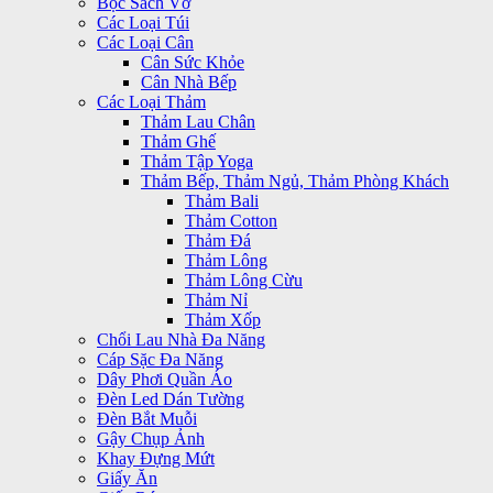
Bọc Sách Vở
Các Loại Túi
Các Loại Cân
Cân Sức Khỏe
Cân Nhà Bếp
Các Loại Thảm
Thảm Lau Chân
Thảm Ghế
Thảm Tập Yoga
Thảm Bếp, Thảm Ngủ, Thảm Phòng Khách
Thảm Bali
Thảm Cotton
Thảm Đá
Thảm Lông
Thảm Lông Cừu
Thảm Nỉ
Thảm Xốp
Chổi Lau Nhà Đa Năng
Cáp Sặc Đa Năng
Dây Phơi Quần Áo
Đèn Led Dán Tường
Đèn Bắt Muỗi
Gậy Chụp Ảnh
Khay Đựng Mứt
Giấy Ăn