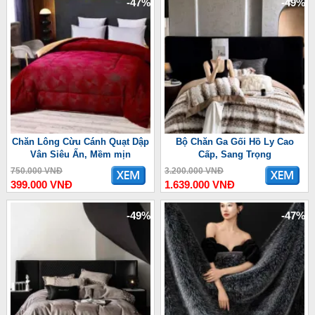
-47%
-49%
Chăn Lông Cừu Cánh Quạt Dập
Bộ Chăn Ga Gối Hồ Ly Cao
Vân Siêu Ấn, Mềm mịn
Cấp, Sang Trọng
750.000 VNĐ
3.200.000 VNĐ
399.000 VNĐ
1.639.000 VNĐ
-49%
-47%