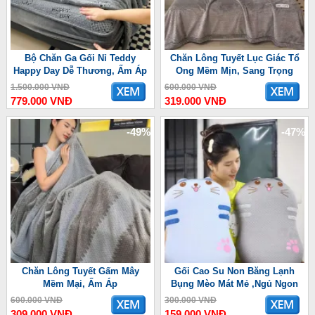
Bộ Chăn Ga Gối Nỉ Teddy
Chăn Lông Tuyết Lục Giác Tổ
Happy Day Dễ Thương, Ấm Áp
Ong Mềm Mịn, Sang Trọng
1.500.000 VNĐ
600.000 VNĐ
779.000 VNĐ
319.000 VNĐ
-49%
-47%
Chăn Lông Tuyết Gấm Mây
Gối Cao Su Non Băng Lạnh
Mềm Mại, Ấm Áp
Bụng Mèo Mát Mẻ ,Ngủ Ngon
600.000 VNĐ
300.000 VNĐ
309.000 VNĐ
159.000 VNĐ