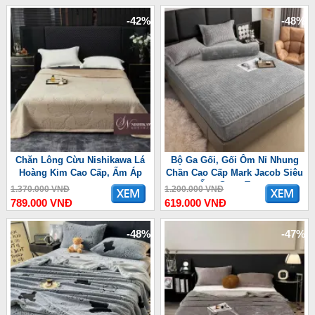
-42%
-48%
Chăn Lông Cừu Nishikawa Lá
Bộ Ga Gối, Gối Ôm Nỉ Nhung
Hoàng Kim Cao Cấp, Ấm Áp
Chần Cao Cấp Mark Jacob Siêu
Ấm, Sang Trọng
1.370.000 VNĐ
1.200.000 VNĐ
789.000 VNĐ
619.000 VNĐ
-48%
-47%