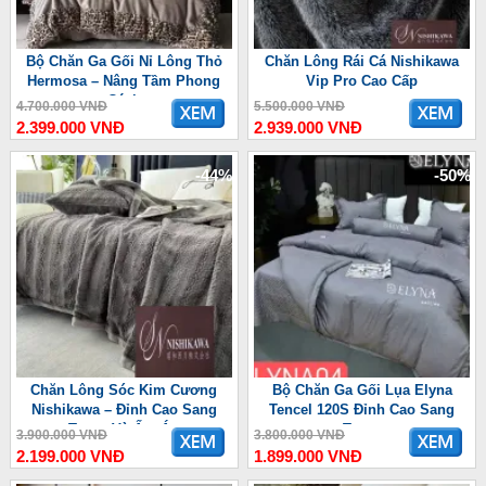
Bộ Chăn Ga Gối Nỉ Lông Thỏ
Chăn Lông Rái Cá Nishikawa
Hermosa – Nâng Tầm Phong
Vip Pro Cao Cấp
Cách
4.700.000 VNĐ
5.500.000 VNĐ
2.399.000 VNĐ
2.939.000 VNĐ
-44%
-50%
Chăn Lông Sóc Kim Cương
Bộ Chăn Ga Gối Lụa Elyna
Nishikawa – Đỉnh Cao Sang
Tencel 120S Đỉnh Cao Sang
Trọng Và Ấm Áp
Trọng
3.900.000 VNĐ
3.800.000 VNĐ
2.199.000 VNĐ
1.899.000 VNĐ