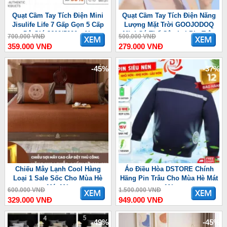
Quạt Cầm Tay Tích Điện Mini
Quạt Cầm Tay Tích Điện Năng
Jisulife Life 7 Gấp Gọn 5 Cấp
Lượng Mặt Trời GOOJODOQ
Độ Gió 3600/5000mAh
Mini Có Thể Gập Lại Pin Trâu
700.000 VNĐ
500.000 VNĐ
3600 mAh
359.000 VNĐ
279.000 VNĐ
-45%
-37%
Chiếu Mây Lạnh Cool Hàng
Áo Điều Hòa DSTORE Chính
Loại 1 Sale Sốc Cho Mùa Hè
Hãng Pin Trâu Cho Mùa Hè Mát
Mát Mẻ
Mẻ
600.000 VNĐ
1.500.000 VNĐ
329.000 VNĐ
949.000 VNĐ
-49%
-45%