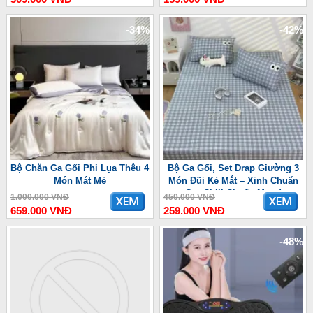
-34%
-42%
Bộ Chăn Ga Gối Phi Lụa Thêu 4
Bộ Ga Gối, Set Drap Giường 3
Món Mát Mẻ
Món Đũi Kẻ Mắt – Xinh Chuẩn
Gu, Chill Chuẩn Mood
1.000.000 VNĐ
450.000 VNĐ
659.000 VNĐ
259.000 VNĐ
-48%