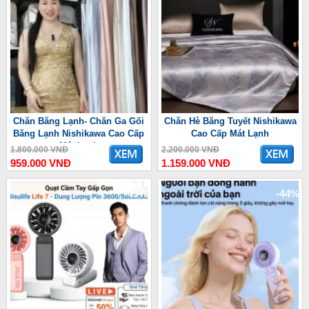
Chăn Băng Lạnh- Chăn Ga Gối
Chăn Hè Băng Tuyết Nishikawa
Băng Lạnh Nishikawa Cao Cấp
Cao Cấp Mát Lạnh
Mát Lạnh
1.800.000 VNĐ
2.200.000 VNĐ
959.000 VNĐ
1.159.000 VNĐ
-49%
-44%