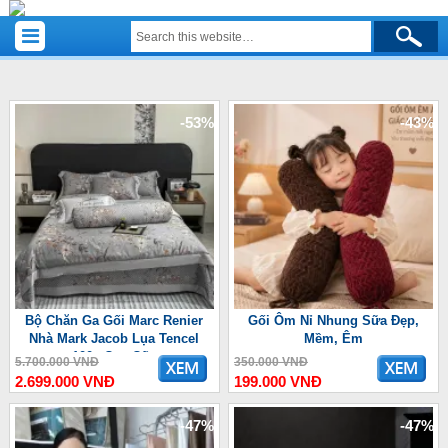
-53%
-43%
Bộ Chăn Ga Gối Marc Renier
Gối Ôm Nỉ Nhung Sữa Đẹp,
Nhà Mark Jacob Lụa Tencel
Mềm, Êm
100s Cao Cấp
5.700.000 VNĐ
350.000 VNĐ
2.699.000 VNĐ
199.000 VNĐ
-47%
-47%