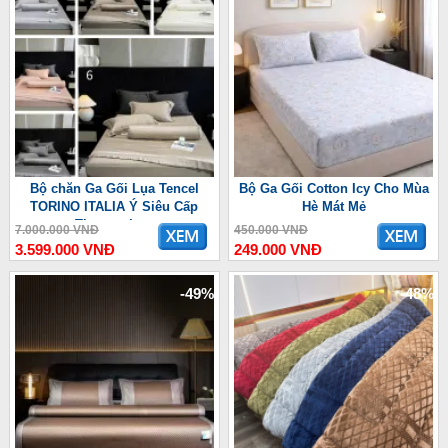
Bộ chăn Ga Gối Lụa Tencel
Bộ Ga Gối Cotton Icy Cho Mùa
TORINO ITALIA Ý Siêu Cấp
Hè Mát Mẻ
Thượng Lưu
7.000.000 VNĐ
450.000 VNĐ
3.599.000 VNĐ
249.000 VNĐ
-49%
-48%