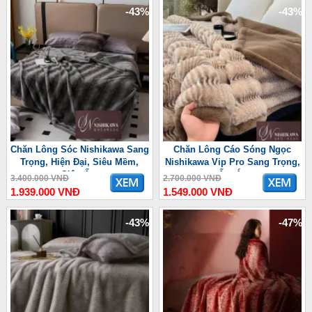
-43%
-43%
Chăn Lông Sóc Nishikawa Sang
Chăn Lông Cáo Sóng Ngọc
Trọng, Hiện Đại, Siêu Mềm,
Nishikawa Vip Pro Sang Trọng,
Siêu Ấm
Ấm Áp
3.400.000 VNĐ
2.700.000 VNĐ
1.939.000 VNĐ
1.549.000 VNĐ
-43%
-47%