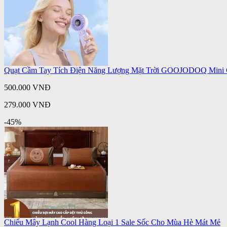
Quạt Cầm Tay Tích Điện Năng Lượng Mặt Trời GOOJODOQ Mini C
500.000 VNĐ
279.000 VNĐ
-45%
Chiếu Mây Lạnh Cool Hàng Loại 1 Sale Sốc Cho Mùa Hè Mát Mẻ