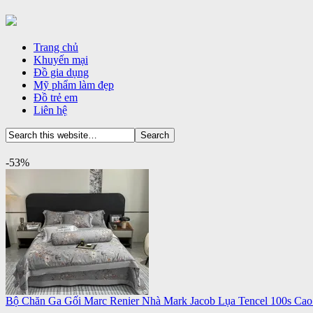
Trang chủ
Khuyến mại
Đồ gia dụng
Mỹ phẩm làm đẹp
Đồ trẻ em
Liên hệ
-53%
Bộ Chăn Ga Gối Marc Renier Nhà Mark Jacob Lụa Tencel 100s Ca