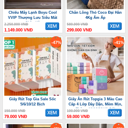
Chiếu Mây Lạnh Boyu Cool
Chăn Lông Thỏ Coco Đại Hàn
VVIP Thượng Lưu Siêu Mát
4Kg Ấm Ấp
Chào Hè
2.250.000 VNĐ
580.000 VNĐ
1.149.000 VNĐ
299.000 VNĐ
-47%
-41%
Giấy Rút Top Gia Sale Sốc
Giấy Ăn Rút Topgia 3 Màu Cao
5/6/10/12 Bịch
Cấp 4 Lớp Dày Dặn, Mềm Mịn,
Thùng 10/16/36/46 Gói
150.000 VNĐ
100.000 VNĐ
79.000 VNĐ
59.000 VNĐ