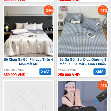
-34%
-42%
Bộ Chăn Ga Gối Phi Lụa Thêu 4
Bộ Ga Gối, Set Drap Giường 3
Món Mát Mẻ
Món Đũi Kẻ Mắt – Xinh Chuẩn
Gu, Chill Chuẩn Mood
1.000.000 VNĐ
450.000 VNĐ
659.000 VNĐ
259.000 VNĐ
-48%