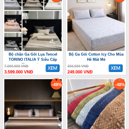
Bộ chăn Ga Gối Lụa Tencel
Bộ Ga Gối Cotton Icy Cho Mùa
TORINO ITALIA Ý Siêu Cấp
Hè Mát Mẻ
Thượng Lưu
7.000.000 VNĐ
450.000 VNĐ
3.599.000 VNĐ
249.000 VNĐ
-49%
-48%