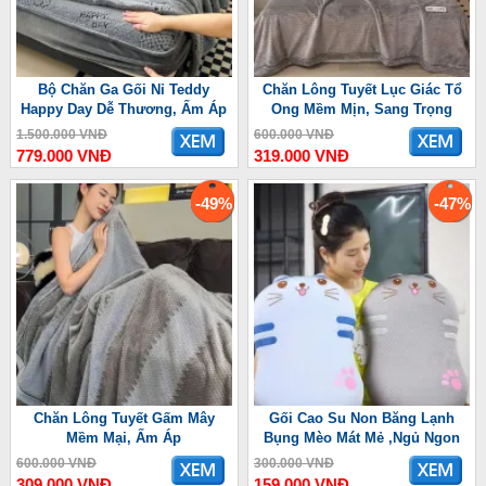
Bộ Chăn Ga Gối Nỉ Teddy
Chăn Lông Tuyết Lục Giác Tổ
Happy Day Dễ Thương, Ấm Áp
Ong Mềm Mịn, Sang Trọng
1.500.000 VNĐ
600.000 VNĐ
779.000 VNĐ
319.000 VNĐ
-49%
-47%
Chăn Lông Tuyết Gấm Mây
Gối Cao Su Non Băng Lạnh
Mềm Mại, Ấm Áp
Bụng Mèo Mát Mẻ ,Ngủ Ngon
600.000 VNĐ
300.000 VNĐ
309.000 VNĐ
159.000 VNĐ