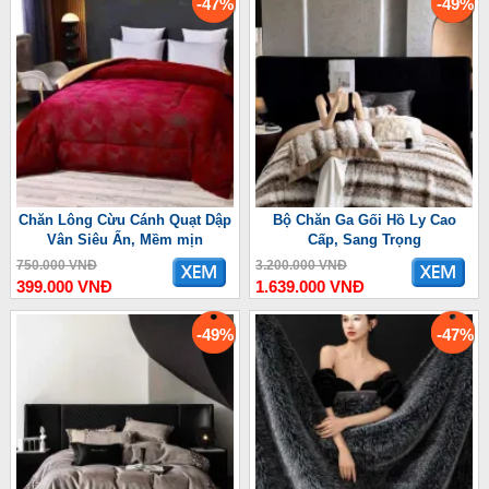
-47%
-49%
Chăn Lông Cừu Cánh Quạt Dập
Bộ Chăn Ga Gối Hồ Ly Cao
Vân Siêu Ấn, Mềm mịn
Cấp, Sang Trọng
750.000 VNĐ
3.200.000 VNĐ
399.000 VNĐ
1.639.000 VNĐ
-49%
-47%