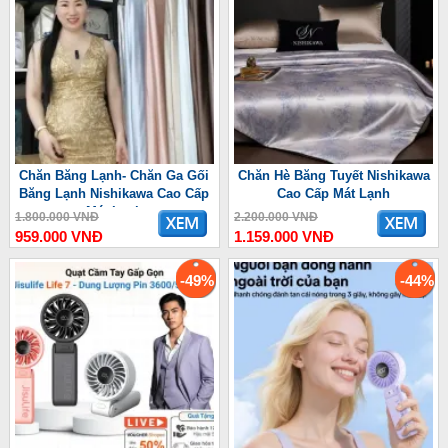
Chăn Băng Lạnh- Chăn Ga Gối
Chăn Hè Băng Tuyết Nishikawa
Băng Lạnh Nishikawa Cao Cấp
Cao Cấp Mát Lạnh
Mát Lạnh
1.800.000 VNĐ
2.200.000 VNĐ
959.000 VNĐ
1.159.000 VNĐ
-49%
-44%