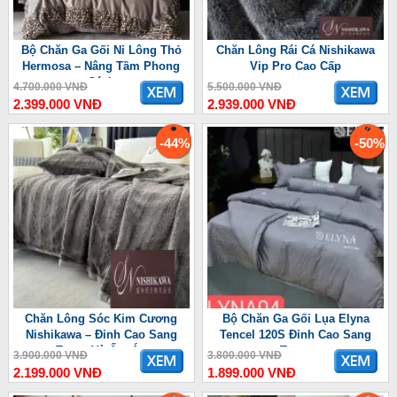
Bộ Chăn Ga Gối Nỉ Lông Thỏ
Chăn Lông Rái Cá Nishikawa
Hermosa – Nâng Tầm Phong
Vip Pro Cao Cấp
Cách
4.700.000 VNĐ
5.500.000 VNĐ
2.399.000 VNĐ
2.939.000 VNĐ
-44%
-50%
Chăn Lông Sóc Kim Cương
Bộ Chăn Ga Gối Lụa Elyna
Nishikawa – Đỉnh Cao Sang
Tencel 120S Đỉnh Cao Sang
Trọng Và Ấm Áp
Trọng
3.900.000 VNĐ
3.800.000 VNĐ
2.199.000 VNĐ
1.899.000 VNĐ