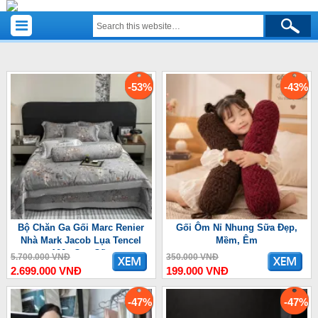
-53%
-43%
Bộ Chăn Ga Gối Marc Renier
Gối Ôm Nỉ Nhung Sữa Đẹp,
Nhà Mark Jacob Lụa Tencel
Mềm, Êm
100s Cao Cấp
5.700.000 VNĐ
350.000 VNĐ
2.699.000 VNĐ
199.000 VNĐ
-47%
-47%