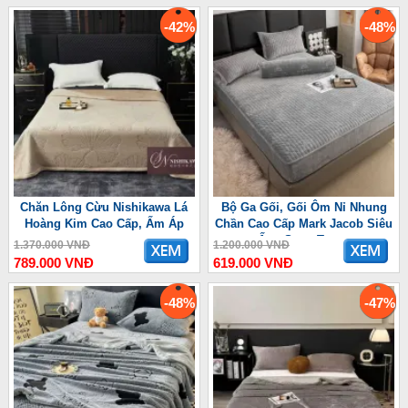
-42%
-48%
Chăn Lông Cừu Nishikawa Lá
Bộ Ga Gối, Gối Ôm Nỉ Nhung
Hoàng Kim Cao Cấp, Ấm Áp
Chần Cao Cấp Mark Jacob Siêu
Ấm, Sang Trọng
1.370.000 VNĐ
1.200.000 VNĐ
789.000 VNĐ
619.000 VNĐ
-48%
-47%