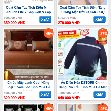
Quạt Cầm Tay Tích Điện Mini
Quạt Cầm Tay Tích Điện Năng
Jisulife Life 7 Gấp Gọn 5 Cấp
Lượng Mặt Trời GOOJODOQ
Độ Gió 3600/5000mAh
Mini Có Thể Gập Lại Pin Trâu
700.000 VNĐ
500.000 VNĐ
3600 mAh
359.000 VNĐ
279.000 VNĐ
-45%
-37%
Chiếu Mây Lạnh Cool Hàng
Áo Điều Hòa DSTORE Chính
Loại 1 Sale Sốc Cho Mùa Hè
Hãng Pin Trâu Cho Mùa Hè Mát
Mát Mẻ
Mẻ
600.000 VNĐ
1.500.000 VNĐ
329.000 VNĐ
949.000 VNĐ
-49%
-45%