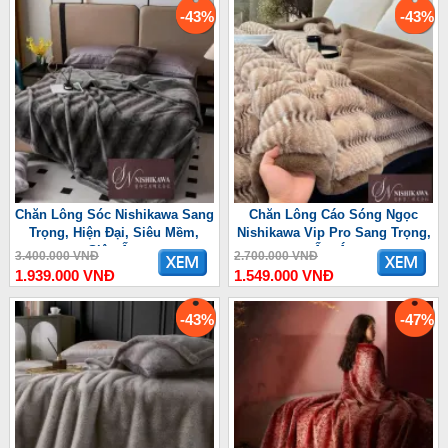
-43%
-43%
Chăn Lông Sóc Nishikawa Sang
Chăn Lông Cáo Sóng Ngọc
Trọng, Hiện Đại, Siêu Mềm,
Nishikawa Vip Pro Sang Trọng,
Siêu Ấm
Ấm Áp
3.400.000 VNĐ
2.700.000 VNĐ
1.939.000 VNĐ
1.549.000 VNĐ
-43%
-47%