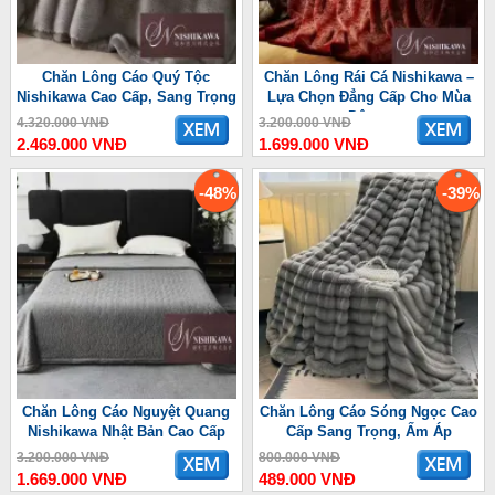
Chăn Lông Cáo Quý Tộc
Chăn Lông Rái Cá Nishikawa –
Nishikawa Cao Cấp, Sang Trọng
Lựa Chọn Đẳng Cấp Cho Mùa
Đông
4.320.000 VNĐ
3.200.000 VNĐ
2.469.000 VNĐ
1.699.000 VNĐ
-48%
-39%
Chăn Lông Cáo Nguyệt Quang
Chăn Lông Cáo Sóng Ngọc Cao
Nishikawa Nhật Bản Cao Cấp
Cấp Sang Trọng, Ấm Áp
3.200.000 VNĐ
800.000 VNĐ
1.669.000 VNĐ
489.000 VNĐ