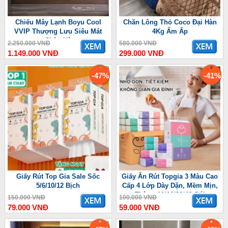
Chiếu Mây Lạnh Boyu Cool
Chăn Lông Thỏ Coco Đại Hàn
VVIP Thượng Lưu Siêu Mát
4Kg Ấm Ấp
Chào Hè
2.250.000 VNĐ
580.000 VNĐ
1.149.000 VNĐ
299.000 VNĐ
-47%
-41%
Giấy Rút Top Gia Sale Sốc
Giấy Ăn Rút Topgia 3 Màu Cao
5/6/10/12 Bịch
Cấp 4 Lớp Dày Dặn, Mềm Mịn,
Thùng 10/16/36/46 Gói
150.000 VNĐ
100.000 VNĐ
79.000 VNĐ
59.000 VNĐ