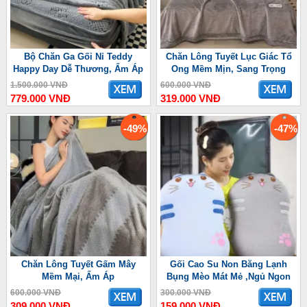
Bộ Chăn Ga Gối Nỉ Teddy
Chăn Lông Tuyết Lục Giác Tổ
Happy Day Dễ Thương, Ấm Áp
Ong Mềm Mịn, Sang Trọng
1.500.000 VNĐ
600.000 VNĐ
779.000 VNĐ
319.000 VNĐ
-49%
-47%
Chăn Lông Tuyết Gấm Mây
Gối Cao Su Non Băng Lạnh
Mềm Mại, Ấm Áp
Bụng Mèo Mát Mẻ ,Ngủ Ngon
600.000 VNĐ
300.000 VNĐ
309.000 VNĐ
159.000 VNĐ