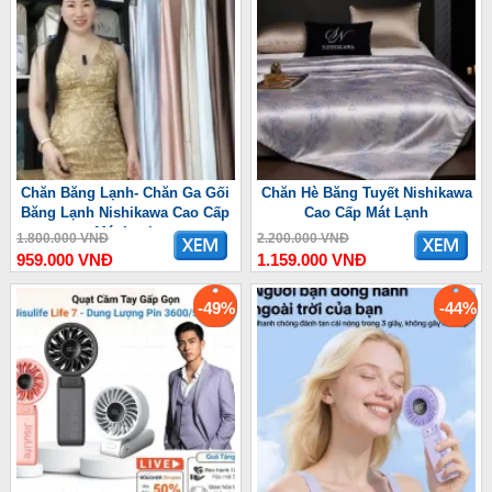
Chăn Băng Lạnh- Chăn Ga Gối
Chăn Hè Băng Tuyết Nishikawa
Băng Lạnh Nishikawa Cao Cấp
Cao Cấp Mát Lạnh
Mát Lạnh
1.800.000 VNĐ
2.200.000 VNĐ
959.000 VNĐ
1.159.000 VNĐ
-49%
-44%