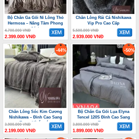
Bộ Chăn Ga Gối Nỉ Lông Thỏ
Chăn Lông Rái Cá Nishikawa
Hermosa – Nâng Tầm Phong
Vip Pro Cao Cấp
Cách
4.700.000 VNĐ
5.500.000 VNĐ
2.399.000 VNĐ
2.939.000 VNĐ
-44%
-50%
Chăn Lông Sóc Kim Cương
Bộ Chăn Ga Gối Lụa Elyna
Nishikawa – Đỉnh Cao Sang
Tencel 120S Đỉnh Cao Sang
Trọng Và Ấm Áp
Trọng
3.900.000 VNĐ
3.800.000 VNĐ
2.199.000 VNĐ
1.899.000 VNĐ