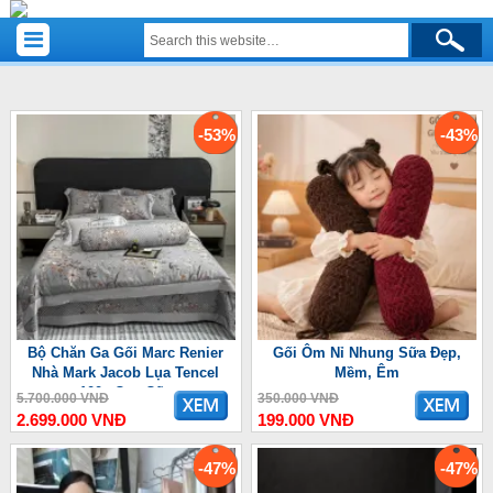
-53%
-43%
Bộ Chăn Ga Gối Marc Renier
Gối Ôm Nỉ Nhung Sữa Đẹp,
Nhà Mark Jacob Lụa Tencel
Mềm, Êm
100s Cao Cấp
5.700.000 VNĐ
350.000 VNĐ
2.699.000 VNĐ
199.000 VNĐ
-47%
-47%