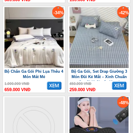
-34%
-42%
Bộ Chăn Ga Gối Phi Lụa Thêu 4
Bộ Ga Gối, Set Drap Giường 3
Món Mát Mẻ
Món Đũi Kẻ Mắt – Xinh Chuẩn
Gu, Chill Chuẩn Mood
1.000.000 VNĐ
450.000 VNĐ
659.000 VNĐ
259.000 VNĐ
-48%