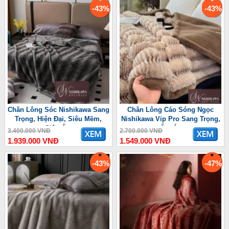
-43%
-43%
Chăn Lông Sóc Nishikawa Sang
Chăn Lông Cáo Sóng Ngọc
Trọng, Hiện Đại, Siêu Mềm,
Nishikawa Vip Pro Sang Trọng,
Siêu Ấm
Ấm Áp
3.400.000 VNĐ
2.700.000 VNĐ
1.939.000 VNĐ
1.549.000 VNĐ
-43%
-47%