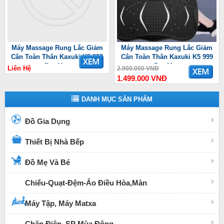
Máy Massage Rung Lắc Giảm
Máy Massage Rung Lắc Giảm
Cân Toàn Thân Kaxuki K5 999
Cân Toàn Thân Kaxuki K5 999
Pro Max
Pro Max
Liên Hệ
2.900.000 VNĐ
1.499.000 VNĐ
DANH MỤC SẢN PHẨM
Đồ Gia Dụng
Thiết Bị Nhà Bếp
Đồ Mẹ Và Bé
Chiếu-Quạt-Đệm-Áo Điều Hòa,Màn
Máy Tập, Máy Matxa
Chăn Điện, SP Mùa Đông