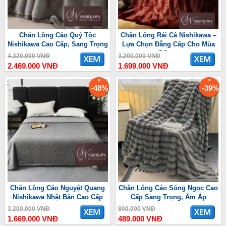
Chăn Lông Cáo Quý Tộc
Chăn Lông Rái Cá Nishikawa –
Nishikawa Cao Cấp, Sang Trọng
Lựa Chọn Đẳng Cấp Cho Mùa
Đông
4.320.000 VNĐ
3.200.000 VNĐ
2.469.000 VNĐ
1.699.000 VNĐ
-48%
-39%
Chăn Lông Cáo Nguyệt Quang
Chăn Lông Cáo Sóng Ngọc Cao
Nishikawa Nhật Bản Cao Cấp
Cấp Sang Trọng, Ấm Áp
3.200.000 VNĐ
800.000 VNĐ
1.669.000 VNĐ
489.000 VNĐ