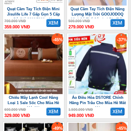
Quạt Cầm Tay Tích Điện Mini
Quạt Cầm Tay Tích Điện Năng
Jisulife Life 7 Gấp Gọn 5 Cấp
Lượng Mặt Trời GOOJODOQ
Độ Gió 3600/5000mAh
Mini Có Thể Gập Lại Pin Trâu
700.000 VNĐ
500.000 VNĐ
3600 mAh
359.000 VNĐ
279.000 VNĐ
-45%
-37%
Chiếu Mây Lạnh Cool Hàng
Áo Điều Hòa DSTORE Chính
Loại 1 Sale Sốc Cho Mùa Hè
Hãng Pin Trâu Cho Mùa Hè Mát
Mát Mẻ
Mẻ
600.000 VNĐ
1.500.000 VNĐ
329.000 VNĐ
949.000 VNĐ
-49%
-45%