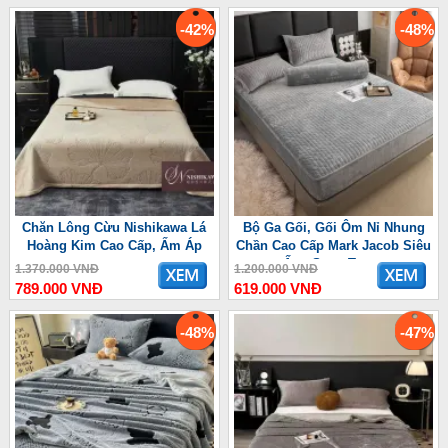
-42%
-48%
Chăn Lông Cừu Nishikawa Lá
Bộ Ga Gối, Gối Ôm Nỉ Nhung
Hoàng Kim Cao Cấp, Ấm Áp
Chần Cao Cấp Mark Jacob Siêu
Ấm, Sang Trọng
1.370.000 VNĐ
1.200.000 VNĐ
789.000 VNĐ
619.000 VNĐ
-48%
-47%