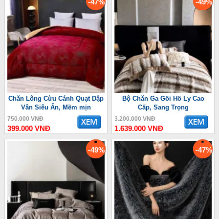
-47%
-49%
Chăn Lông Cừu Cánh Quạt Dập
Bộ Chăn Ga Gối Hồ Ly Cao
Vân Siêu Ấn, Mềm mịn
Cấp, Sang Trọng
750.000 VNĐ
3.200.000 VNĐ
399.000 VNĐ
1.639.000 VNĐ
-49%
-47%