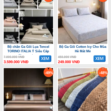
Bộ chăn Ga Gối Lụa Tencel
Bộ Ga Gối Cotton Icy Cho Mùa
TORINO ITALIA Ý Siêu Cấp
Hè Mát Mẻ
Thượng Lưu
7.000.000 VNĐ
450.000 VNĐ
3.599.000 VNĐ
249.000 VNĐ
-49%
-48%