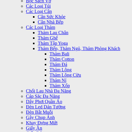
Bọc Sách Vở
Các Loại Túi
Các Loại Cân
Cân Sức Khỏe
Cân Nhà Bếp
Các Loại Thảm
Thảm Lau Chân
Thảm Ghế
Thảm Tập Yoga
Thảm Bếp, Thảm Ngủ, Thảm Phòng Khách
Thảm Bali
Thảm Cotton
Thảm Đá
Thảm Lông
Thảm Lông Cừu
Thảm Nỉ
Thảm Xốp
Chổi Lau Nhà Đa Năng
Cáp Sặc Đa Năng
Dây Phơi Quần Áo
Đèn Led Dán Tường
Đèn Bắt Muỗi
Gậy Chụp Ảnh
Khay Đựng Mứt
Giấy Ăn