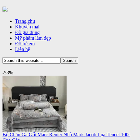
Trang chủ
Khuyến mại
Đồ gia dụng
Mỹ phẩm làm đẹp
Đồ trẻ em
Liên hệ
-53%
Bộ Chăn Ga Gối Marc Renier Nhà Mark Jacob Lụa Tencel 100s