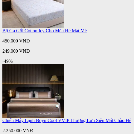
Bộ Ga Gối Cotton Icy Cho Mùa Hè Mát Mẻ
450.000 VNĐ
249.000 VNĐ
-49%
Chiếu Mây Lạnh Boyu Cool VVIP Thượng Lưu Siêu Mát Chào Hè
2.250.000 VNĐ