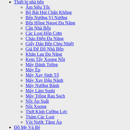
Thiết bị nhà bếp
Ấm Siêu Tốc
Bộ Bát Hút Chân Không
Bếp Nướng,Vỉ Nướng
Bếp Hồng Ngoại Đa Năng
Cân Nhà Bếp
Các Loại Hộp Cơm
Chảo Điện Đa Năng
Giấy Dán Bếp Chịu Nhiệt
Giá Để Đồ Nhà Bếp
Khăn Lau Đa Năng
Kem Tẩy Xoong Nồi
Máy Đánh Trứng
Máy Ép
Máy Xay Sinh Tố
Máy Xay Đậu Nành
Máy Nướng Bánh
Máy Làm Sushi
Máy Trồng Rau Sạch
Nồi Áp Suất
Nồi Xoong
Thớt Kính Cường Lực
Thảm Các Loại
Vòi Nước Tăng Áp
Đồ Mẹ Và Bé