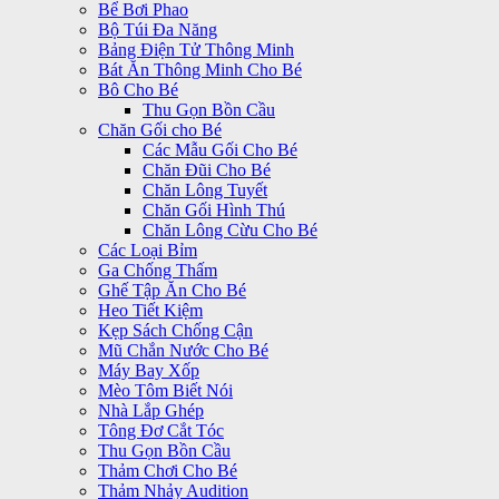
Bể Bơi Phao
Bộ Túi Đa Năng
Bảng Điện Tử Thông Minh
Bát Ăn Thông Minh Cho Bé
Bô Cho Bé
Thu Gọn Bồn Cầu
Chăn Gối cho Bé
Các Mẫu Gối Cho Bé
Chăn Đũi Cho Bé
Chăn Lông Tuyết
Chăn Gối Hình Thú
Chăn Lông Cừu Cho Bé
Các Loại Bỉm
Ga Chống Thấm
Ghế Tập Ăn Cho Bé
Heo Tiết Kiệm
Kẹp Sách Chống Cận
Mũ Chắn Nước Cho Bé
Máy Bay Xốp
Mèo Tôm Biết Nói
Nhà Lắp Ghép
Tông Đơ Cắt Tóc
Thu Gọn Bồn Cầu
Thảm Chơi Cho Bé
Thảm Nhảy Audition