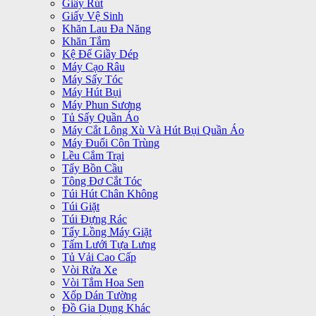
Giấy Rút
Giấy Vệ Sinh
Khăn Lau Đa Năng
Khăn Tắm
Kệ Để Giầy Dép
Máy Cạo Râu
Máy Sấy Tóc
Máy Hút Bụi
Máy Phun Sương
Tủ Sấy Quần Áo
Máy Cắt Lông Xù Và Hút Bụi Quần Áo
Máy Đuổi Côn Trùng
Lều Cắm Trại
Tẩy Bồn Cầu
Tông Đơ Cắt Tóc
Túi Hút Chân Không
Túi Giặt
Túi Đựng Rác
Tẩy Lồng Máy Giặt
Tấm Lưới Tựa Lưng
Tủ Vải Cao Cấp
Vòi Rửa Xe
Vòi Tắm Hoa Sen
Xốp Dán Tường
Đồ Gia Dụng Khác