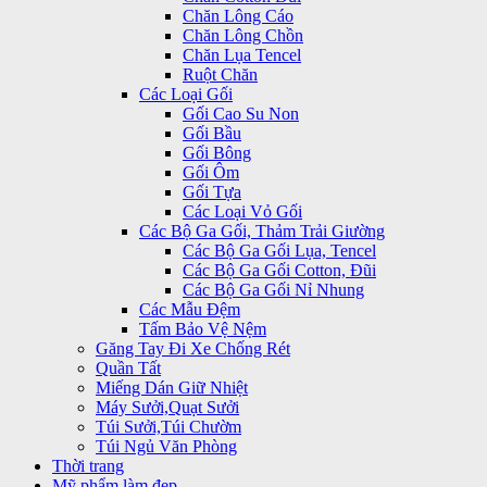
Chăn Lông Cáo
Chăn Lông Chồn
Chăn Lụa Tencel
Ruột Chăn
Các Loại Gối
Gối Cao Su Non
Gối Bầu
Gối Bông
Gối Ôm
Gối Tựa
Các Loại Vỏ Gối
Các Bộ Ga Gối, Thảm Trải Giường
Các Bộ Ga Gối Lụa, Tencel
Các Bộ Ga Gối Cotton, Đũi
Các Bộ Ga Gối Nỉ Nhung
Các Mẫu Đệm
Tấm Bảo Vệ Nệm
Găng Tay Đi Xe Chống Rét
Quần Tất
Miếng Dán Giữ Nhiệt
Máy Sưởi,Quạt Sưởi
Túi Sưởi,Túi Chườm
Túi Ngủ Văn Phòng
Thời trang
Mỹ phẩm làm đẹp