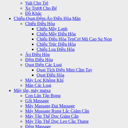
Vali Cho Trẻ
Xe Trượt Cho Bé
Đồ Khác
Chiếu-Quạt-Đệm-Áo Điều Hòa,Màn
Chiếu Điều Hòa
Chiếu Mây Lạnh
Chiếu Mây Điều Hòa
Chiếu Điều Hòa TenCel Mủ Cao Su Non
Chiếu Trúc Điều Hòa
Chiếu Lụa Điều Hòa
Áo Điều Hòa
Đệm Điều Hòa
Quạt Điện Các Loại
Quạt Tích Điện Mini Cầm Tay
Quạt Điều Hòa
Máy Lọc Không Khí
Màn Các Loại
Máy tập, máy matxa
Con Lăn Tập Bụng
Gối Massage
Máy Massage,Đai Massage
Máy Massage Rung Lắc Giảm Cân
Máy Tập Thể Dục Giảm Cân
Máy Tập Thể Dục Leo Cầu Thang
Đệm Massage