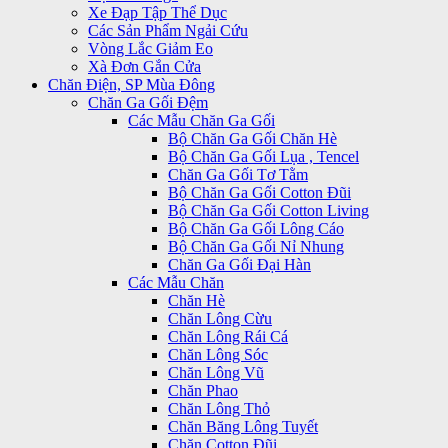
Xe Đạp Tập Thể Dục
Các Sản Phẩm Ngải Cứu
Vòng Lắc Giảm Eo
Xà Đơn Gắn Cửa
Chăn Điện, SP Mùa Đông
Chăn Ga Gối Đệm
Các Mẫu Chăn Ga Gối
Bộ Chăn Ga Gối Chăn Hè
Bộ Chăn Ga Gối Lụa , Tencel
Chăn Ga Gối Tơ Tằm
Bộ Chăn Ga Gối Cotton Đũi
Bộ Chăn Ga Gối Cotton Living
Bộ Chăn Ga Gối Lông Cáo
Bộ Chăn Ga Gối Nỉ Nhung
Chăn Ga Gối Đại Hàn
Các Mẫu Chăn
Chăn Hè
Chăn Lông Cừu
Chăn Lông Rái Cá
Chăn Lông Sóc
Chăn Lông Vũ
Chăn Phao
Chăn Lông Thỏ
Chăn Băng Lông Tuyết
Chăn Cotton Đũi