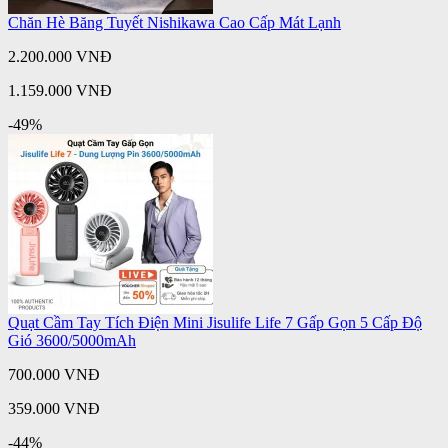
Chăn Hè Băng Tuyết Nishikawa Cao Cấp Mát Lạnh
2.200.000 VNĐ
1.159.000 VNĐ
-49%
Quạt Cầm Tay Tích Điện Mini Jisulife Life 7 Gấp Gọn 5 Cấp Độ
Gió 3600/5000mAh
700.000 VNĐ
359.000 VNĐ
-44%