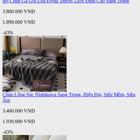
Bộ Chăn Ga Gối Lụa Elyna Tencel 120S Đỉnh Cao Sang Trọng
3.800.000 VNĐ
1.899.000 VNĐ
-43%
Chăn Lông Sóc Nishikawa Sang Trọng, Hiện Đại, Siêu Mềm, Siêu
Ấm
3.400.000 VNĐ
1.939.000 VNĐ
-43%