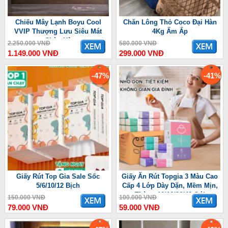
Chiếu Mây Lạnh Boyu Cool
Chăn Lông Thỏ Coco Đại Hàn
VVIP Thượng Lưu Siêu Mát
4Kg Ấm Ấp
Chào Hè
2.250.000 VNĐ
580.000 VNĐ
1.149.000 VNĐ
299.000 VNĐ
-47%
-41%
Giấy Rút Top Gia Sale Sốc
Giấy Ăn Rút Topgia 3 Màu Cao
5/6/10/12 Bịch
Cấp 4 Lớp Dày Dặn, Mềm Mịn,
Thùng 10/16/36/46 Gói
150.000 VNĐ
100.000 VNĐ
79.000 VNĐ
59.000 VNĐ