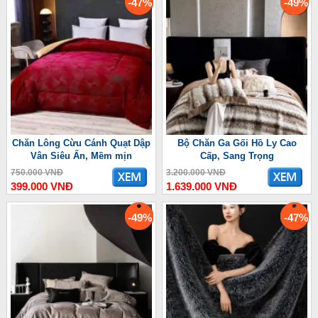
-47%
-49%
Chăn Lông Cừu Cánh Quạt Dập
Bộ Chăn Ga Gối Hồ Ly Cao
Vân Siêu Ấn, Mềm mịn
Cấp, Sang Trọng
750.000 VNĐ
3.200.000 VNĐ
399.000 VNĐ
1.639.000 VNĐ
-49%
-47%