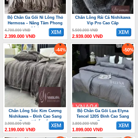
Bộ Chăn Ga Gối Nỉ Lông Thỏ
Chăn Lông Rái Cá Nishikawa
Hermosa – Nâng Tầm Phong
Vip Pro Cao Cấp
Cách
4.700.000 VNĐ
5.500.000 VNĐ
2.399.000 VNĐ
2.939.000 VNĐ
-44%
-50%
Chăn Lông Sóc Kim Cương
Bộ Chăn Ga Gối Lụa Elyna
Nishikawa – Đỉnh Cao Sang
Tencel 120S Đỉnh Cao Sang
Trọng Và Ấm Áp
Trọng
3.900.000 VNĐ
3.800.000 VNĐ
2.199.000 VNĐ
1.899.000 VNĐ