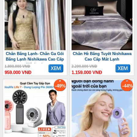
Chăn Băng Lạnh- Chăn Ga Gối
Chăn Hè Băng Tuyết Nishikawa
Băng Lạnh Nishikawa Cao Cấp
Cao Cấp Mát Lạnh
Mát Lạnh
1.800.000 VNĐ
2.200.000 VNĐ
959.000 VNĐ
1.159.000 VNĐ
-49%
-44%