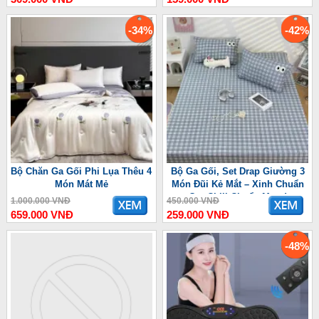
-34%
-42%
Bộ Chăn Ga Gối Phi Lụa Thêu 4
Bộ Ga Gối, Set Drap Giường 3
Món Mát Mẻ
Món Đũi Kẻ Mắt – Xinh Chuẩn
Gu, Chill Chuẩn Mood
1.000.000 VNĐ
450.000 VNĐ
659.000 VNĐ
259.000 VNĐ
-48%