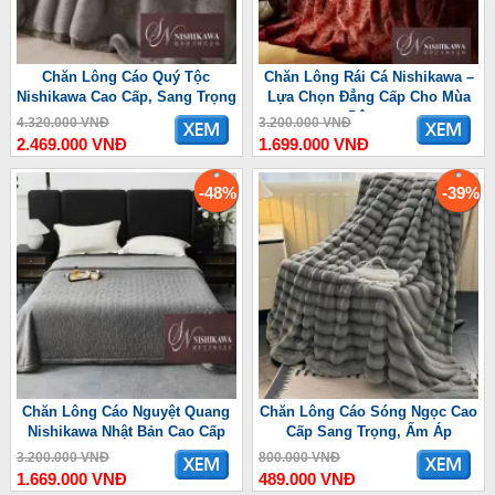
Chăn Lông Cáo Quý Tộc
Chăn Lông Rái Cá Nishikawa –
Nishikawa Cao Cấp, Sang Trọng
Lựa Chọn Đẳng Cấp Cho Mùa
Đông
4.320.000 VNĐ
3.200.000 VNĐ
2.469.000 VNĐ
1.699.000 VNĐ
-48%
-39%
Chăn Lông Cáo Nguyệt Quang
Chăn Lông Cáo Sóng Ngọc Cao
Nishikawa Nhật Bản Cao Cấp
Cấp Sang Trọng, Ấm Áp
3.200.000 VNĐ
800.000 VNĐ
1.669.000 VNĐ
489.000 VNĐ