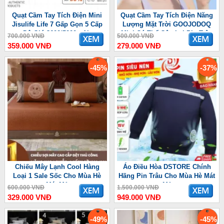
Quạt Cầm Tay Tích Điện Mini
Quạt Cầm Tay Tích Điện Năng
Jisulife Life 7 Gấp Gọn 5 Cấp
Lượng Mặt Trời GOOJODOQ
Độ Gió 3600/5000mAh
Mini Có Thể Gập Lại Pin Trâu
700.000 VNĐ
500.000 VNĐ
3600 mAh
359.000 VNĐ
279.000 VNĐ
-45%
-37%
Chiếu Mây Lạnh Cool Hàng
Áo Điều Hòa DSTORE Chính
Loại 1 Sale Sốc Cho Mùa Hè
Hãng Pin Trâu Cho Mùa Hè Mát
Mát Mẻ
Mẻ
600.000 VNĐ
1.500.000 VNĐ
329.000 VNĐ
949.000 VNĐ
-49%
-45%