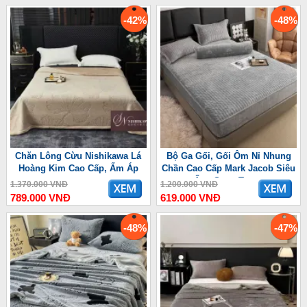
-42%
-48%
Chăn Lông Cừu Nishikawa Lá
Bộ Ga Gối, Gối Ôm Nỉ Nhung
Hoàng Kim Cao Cấp, Ấm Áp
Chần Cao Cấp Mark Jacob Siêu
Ấm, Sang Trọng
1.370.000 VNĐ
1.200.000 VNĐ
789.000 VNĐ
619.000 VNĐ
-48%
-47%