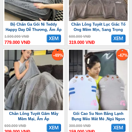
Bộ Chăn Ga Gối Nỉ Teddy
Chăn Lông Tuyết Lục Giác Tổ
Happy Day Dễ Thương, Ấm Áp
Ong Mềm Mịn, Sang Trọng
1.500.000 VNĐ
600.000 VNĐ
779.000 VNĐ
319.000 VNĐ
-49%
-47%
Chăn Lông Tuyết Gấm Mây
Gối Cao Su Non Băng Lạnh
Mềm Mại, Ấm Áp
Bụng Mèo Mát Mẻ ,Ngủ Ngon
600.000 VNĐ
300.000 VNĐ
309.000 VNĐ
159.000 VNĐ