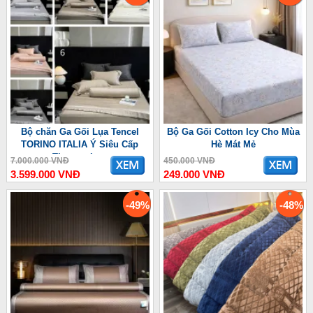
Bộ chăn Ga Gối Lụa Tencel
Bộ Ga Gối Cotton Icy Cho Mùa
TORINO ITALIA Ý Siêu Cấp
Hè Mát Mẻ
Thượng Lưu
7.000.000 VNĐ
450.000 VNĐ
3.599.000 VNĐ
249.000 VNĐ
-49%
-48%