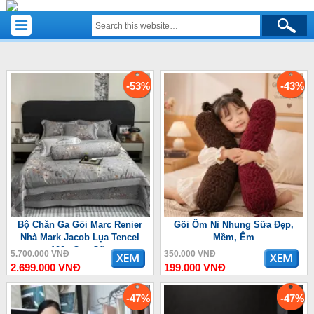
-53%
-43%
Bộ Chăn Ga Gối Marc Renier
Gối Ôm Nỉ Nhung Sữa Đẹp,
Nhà Mark Jacob Lụa Tencel
Mềm, Êm
100s Cao Cấp
5.700.000 VNĐ
350.000 VNĐ
2.699.000 VNĐ
199.000 VNĐ
-47%
-47%