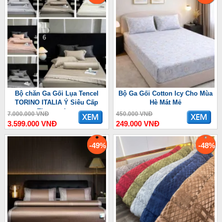
Bộ chăn Ga Gối Lụa Tencel
Bộ Ga Gối Cotton Icy Cho Mùa
TORINO ITALIA Ý Siêu Cấp
Hè Mát Mẻ
Thượng Lưu
7.000.000 VNĐ
450.000 VNĐ
3.599.000 VNĐ
249.000 VNĐ
-49%
-48%