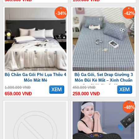
-34%
-42%
Bộ Chăn Ga Gối Phi Lụa Thêu 4
Bộ Ga Gối, Set Drap Giường 3
Món Mát Mẻ
Món Đũi Kẻ Mắt – Xinh Chuẩn
Gu, Chill Chuẩn Mood
1.000.000 VNĐ
450.000 VNĐ
659.000 VNĐ
259.000 VNĐ
-48%