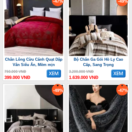
-47%
-49%
Chăn Lông Cừu Cánh Quạt Dập
Bộ Chăn Ga Gối Hồ Ly Cao
Vân Siêu Ấn, Mềm mịn
Cấp, Sang Trọng
750.000 VNĐ
3.200.000 VNĐ
399.000 VNĐ
1.639.000 VNĐ
-49%
-47%