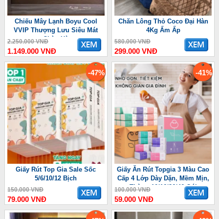
Chiếu Mây Lạnh Boyu Cool
Chăn Lông Thỏ Coco Đại Hàn
VVIP Thượng Lưu Siêu Mát
4Kg Ấm Ấp
Chào Hè
2.250.000 VNĐ
580.000 VNĐ
1.149.000 VNĐ
299.000 VNĐ
-47%
-41%
Giấy Rút Top Gia Sale Sốc
Giấy Ăn Rút Topgia 3 Màu Cao
5/6/10/12 Bịch
Cấp 4 Lớp Dày Dặn, Mềm Mịn,
Thùng 10/16/36/46 Gói
150.000 VNĐ
100.000 VNĐ
79.000 VNĐ
59.000 VNĐ