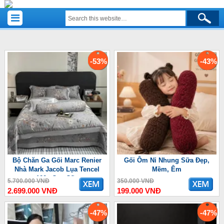
-53%
-43%
Bộ Chăn Ga Gối Marc Renier
Gối Ôm Nỉ Nhung Sữa Đẹp,
Nhà Mark Jacob Lụa Tencel
Mềm, Êm
100s Cao Cấp
5.700.000 VNĐ
350.000 VNĐ
2.699.000 VNĐ
199.000 VNĐ
-47%
-47%