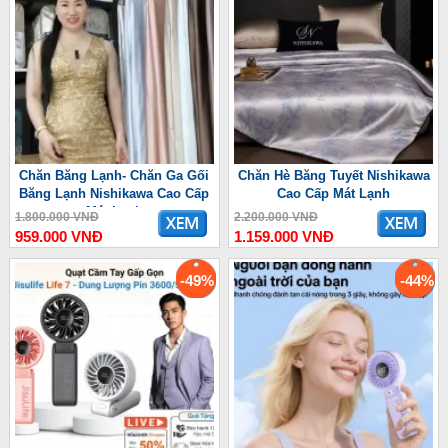
Chăn Băng Lạnh- Chăn Ga Gối
Chăn Hè Băng Tuyết Nishikawa
Băng Lạnh Nishikawa Cao Cấp
Cao Cấp Mát Lạnh
Mát Lạnh
1.800.000 VNĐ
2.200.000 VNĐ
959.000 VNĐ
1.159.000 VNĐ
-49%
-44%