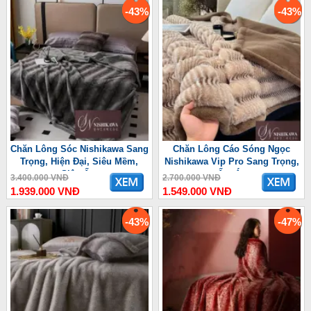
-43%
-43%
Chăn Lông Sóc Nishikawa Sang
Chăn Lông Cáo Sóng Ngọc
Trọng, Hiện Đại, Siêu Mềm,
Nishikawa Vip Pro Sang Trọng,
Siêu Ấm
Ấm Áp
3.400.000 VNĐ
2.700.000 VNĐ
1.939.000 VNĐ
1.549.000 VNĐ
-43%
-47%