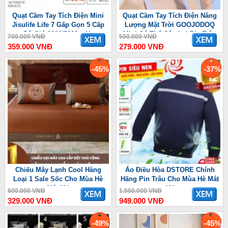
Quạt Cầm Tay Tích Điện Mini
Quạt Cầm Tay Tích Điện Năng
Jisulife Life 7 Gấp Gọn 5 Cấp
Lượng Mặt Trời GOOJODOQ
Độ Gió 3600/5000mAh
Mini Có Thể Gập Lại Pin Trâu
700.000 VNĐ
500.000 VNĐ
3600 mAh
359.000 VNĐ
279.000 VNĐ
-45%
-37%
Chiếu Mây Lạnh Cool Hàng
Áo Điều Hòa DSTORE Chính
Loại 1 Sale Sốc Cho Mùa Hè
Hãng Pin Trâu Cho Mùa Hè Mát
Mát Mẻ
Mẻ
600.000 VNĐ
1.500.000 VNĐ
329.000 VNĐ
949.000 VNĐ
-49%
-45%