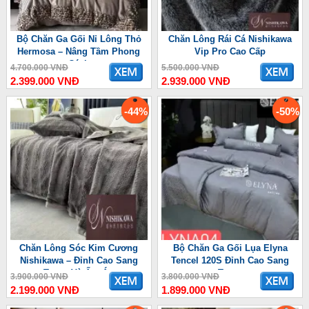
Bộ Chăn Ga Gối Nỉ Lông Thỏ
Chăn Lông Rái Cá Nishikawa
Hermosa – Nâng Tầm Phong
Vip Pro Cao Cấp
Cách
4.700.000 VNĐ
5.500.000 VNĐ
2.399.000 VNĐ
2.939.000 VNĐ
-44%
-50%
Chăn Lông Sóc Kim Cương
Bộ Chăn Ga Gối Lụa Elyna
Nishikawa – Đỉnh Cao Sang
Tencel 120S Đỉnh Cao Sang
Trọng Và Ấm Áp
Trọng
3.900.000 VNĐ
3.800.000 VNĐ
2.199.000 VNĐ
1.899.000 VNĐ