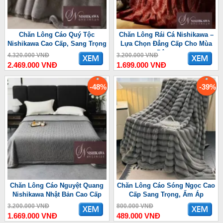
Chăn Lông Cáo Quý Tộc
Chăn Lông Rái Cá Nishikawa –
Nishikawa Cao Cấp, Sang Trọng
Lựa Chọn Đẳng Cấp Cho Mùa
Đông
4.320.000 VNĐ
3.200.000 VNĐ
2.469.000 VNĐ
1.699.000 VNĐ
-48%
-39%
Chăn Lông Cáo Nguyệt Quang
Chăn Lông Cáo Sóng Ngọc Cao
Nishikawa Nhật Bản Cao Cấp
Cấp Sang Trọng, Ấm Áp
3.200.000 VNĐ
800.000 VNĐ
1.669.000 VNĐ
489.000 VNĐ