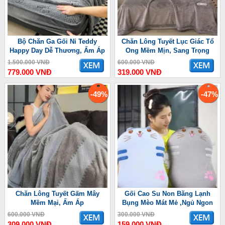
Bộ Chăn Ga Gối Nỉ Teddy
Chăn Lông Tuyết Lục Giác Tổ
Happy Day Dễ Thương, Ấm Áp
Ong Mềm Mịn, Sang Trọng
1.500.000 VNĐ
600.000 VNĐ
779.000 VNĐ
319.000 VNĐ
-49%
-47%
Chăn Lông Tuyết Gấm Mây
Gối Cao Su Non Băng Lạnh
Mềm Mại, Ấm Áp
Bụng Mèo Mát Mẻ ,Ngủ Ngon
600.000 VNĐ
300.000 VNĐ
309.000 VNĐ
159.000 VNĐ