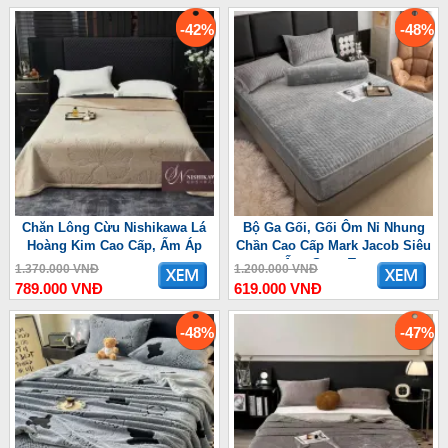
-42%
-48%
Chăn Lông Cừu Nishikawa Lá
Bộ Ga Gối, Gối Ôm Nỉ Nhung
Hoàng Kim Cao Cấp, Ấm Áp
Chần Cao Cấp Mark Jacob Siêu
Ấm, Sang Trọng
1.370.000 VNĐ
1.200.000 VNĐ
789.000 VNĐ
619.000 VNĐ
-48%
-47%