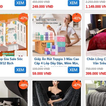
ợng Lưu
450.000 VNĐ
2.250.000 VNĐ
NĐ
249.000 VNĐ
1.149.000 V
-47%
-41%
op Gia Sale Sốc
Giấy Ăn Rút Topgia 3 Màu Cao
Chăn Lông C
10/12 Bịch
Cấp 4 Lớp Dày Dặn, Mềm Mịn,
Vân Siê
Thùng 10/16/36/46 Gói
100.000 VNĐ
750.000 VNĐ
59.000 VNĐ
399.000 VN
-49%
-47%