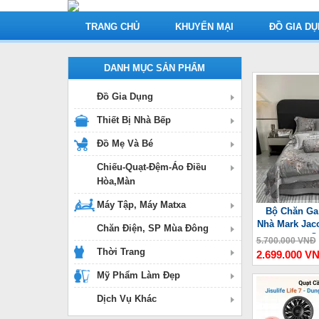
TRANG CHỦ
KHUYẾN MẠI
ĐỒ GIA D
DANH MỤC SẢN PHẨM
Đồ Gia Dụng
Thiết Bị Nhà Bếp
Đồ Mẹ Và Bé
Chiếu-Quạt-Đệm-Áo Điều
Hòa,Màn
Máy Tập, Máy Matxa
Bộ Chăn Ga
Nhà Mark Jac
Chăn Điện, SP Mùa Đông
C
5.700.000 VNĐ
Thời Trang
2.699.000 V
Mỹ Phẩm Làm Đẹp
Dịch Vụ Khác