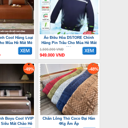
nh Cool Hàng Loại
Áo Điều Hòa DSTORE Chính
Cho Mùa Hè Mát Mẻ
Hãng Pin Trâu Cho Mùa Hè Mát
Mẻ
1.500.000 VNĐ
Đ
949.000 VNĐ
-49%
-48%
nh Boyu Cool VVIP
Chăn Lông Thỏ Coco Đại Hàn
Siêu Mát Chào Hè
4Kg Ấm Ấp