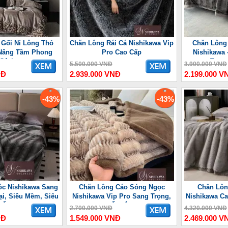
 Gối Nỉ Lông Thỏ
Chăn Lông Rái Cá Nishikawa Vip
Chăn Lông
Nâng Tầm Phong
Pro Cao Cấp
Nishikawa 
Cách
Trọn
5.500.000 VNĐ
3.900.000 VNĐ
NĐ
2.939.000 VNĐ
2.199.000 V
-43%
-43%
c Nishikawa Sang
Chăn Lông Cáo Sóng Ngọc
Chăn Lôn
ại, Siêu Mềm, Siêu
Nishikawa Vip Pro Sang Trọng,
Nishikawa Ca
Ấm
Ấm Áp
2.700.000 VNĐ
4.320.000 VNĐ
NĐ
1.549.000 VNĐ
2.469.000 V