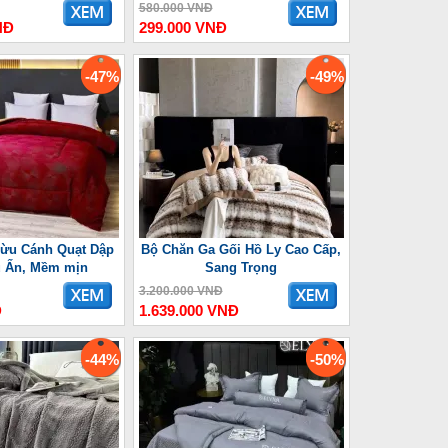
580.000 VNĐ
NĐ
299.000 VNĐ
-47%
-49%
ừu Cánh Quạt Dập
Bộ Chăn Ga Gối Hồ Ly Cao Cấp,
u Ấn, Mềm mịn
Sang Trọng
3.200.000 VNĐ
Đ
1.639.000 VNĐ
-44%
-50%