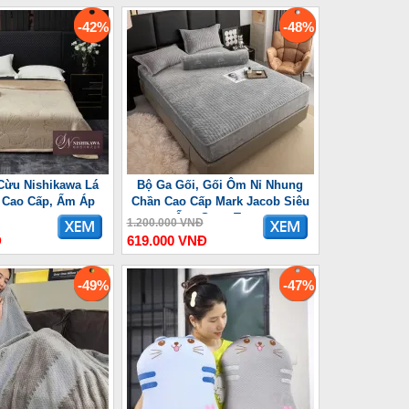
-42%
-48%
Cừu Nishikawa Lá
Bộ Ga Gối, Gối Ôm Nỉ Nhung
 Cao Cấp, Ấm Áp
Chần Cao Cấp Mark Jacob Siêu
Ấm, Sang Trọng
1.200.000 VNĐ
Đ
619.000 VNĐ
-49%
-47%