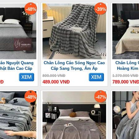
-48%
-39%
áo Nguyệt Quang
Chăn Lông Cáo Sóng Ngọc Cao
Chăn Lông 
Nhật Bản Cao Cấp
Cấp Sang Trọng, Ấm Áp
Hoàng Kim
800.000 VNĐ
1.370.000 VNĐ
NĐ
489.000 VNĐ
789.000 VN
-48%
-47%