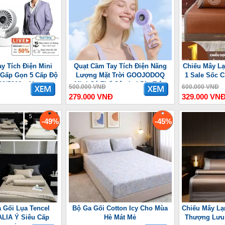
y Tích Điện Mini
Quạt Cầm Tay Tích Điện Năng
Chiếu Mây Lạ
 7 Gấp Gọn 5 Cấp Độ
Lượng Mặt Trời GOOJODOQ
1 Sale Sốc 
00/5000mAh
Mini Có Thể Gập Lại Pin Trâu
500.000 VNĐ
600.000 VNĐ
3600 mAh
279.000 VNĐ
329.000 VN
-49%
-45%
 Gối Lụa Tencel
Bộ Ga Gối Cotton Icy Cho Mùa
Chiếu Mây Lạ
LIA Ý Siêu Cấp
Hè Mát Mẻ
Thượng Lưu 