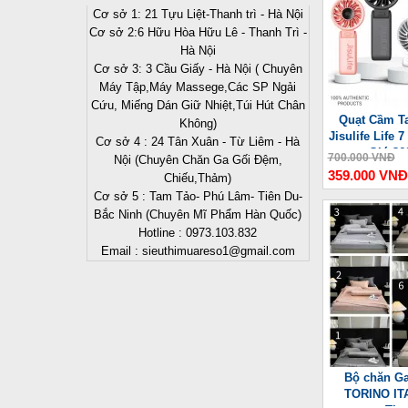
Cơ sở 1: 21 Tựu Liệt-Thanh trì - Hà Nội
Cơ sở 2:6 Hữu Hòa Hữu Lê - Thanh Trì -
Hà Nội
Cơ sở 3: 3 Cầu Giấy - Hà Nội ( Chuyên
Máy Tập,Máy Massege,Các SP Ngải
Cứu, Miếng Dán Giữ Nhiệt,Túi Hút Chân
Quạt Cầm Ta
Không)
Jisulife Life
Cơ sở 4 : 24 Tân Xuân - Từ Liêm - Hà
Gió 36
700.000 VNĐ
Nội (Chuyên Chăn Ga Gối Đệm,
359.000 VNĐ
Chiếu,Thảm)
Cơ sở 5 : Tam Tảo- Phú Lâm- Tiên Du-
Bắc Ninh (Chuyên Mĩ Phẩm Hàn Quốc)
Hotline : 0973.103.832
Email : sieuthimuareso1@gmail.com
Bộ chăn Ga
TORINO ITA