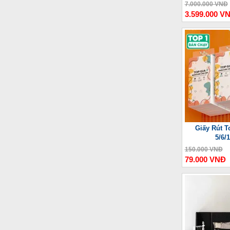
Thư
7.000.000 VNĐ
3.599.000 V
Giấy Rút T
5/6/
150.000 VNĐ
79.000 VNĐ