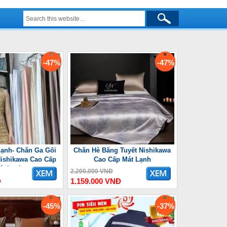
-47%
-47%
ạnh- Chăn Ga Gối
Chăn Hè Băng Tuyết Nishikawa
ishikawa Cao Cấp
Cao Cấp Mát Lạnh
át Lạnh
2.200.000 VNĐ
Đ
1.159.000 VNĐ
-45%
-37%