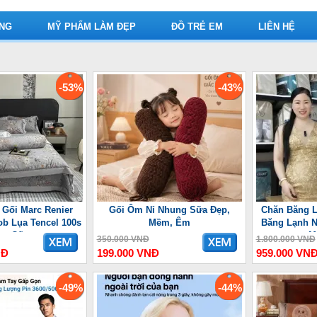
ỤNG
MỸ PHẨM LÀM ĐẸP
ĐỒ TRẺ EM
LIÊN HỆ
-53%
-43%
 Gối Marc Renier
Gối Ôm Nỉ Nhung Sữa Đẹp,
Chăn Băng L
ob Lụa Tencel 100s
Mềm, Êm
Băng Lạnh N
ao Cấp
M
350.000 VNĐ
1.800.000 VNĐ
NĐ
199.000 VNĐ
959.000 VN
-49%
-44%