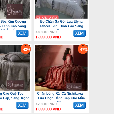
 Sóc Kim Cương
Bộ Chăn Ga Gối Lụa Elyna
– Đỉnh Cao Sang
Tencel 120S Đỉnh Cao Sang
g Và Ấm Áp
Trọng
3.800.000 VNĐ
NĐ
1.899.000 VNĐ
-43%
-47%
g Cáo Quý Tộc
Chăn Lông Rái Cá Nishikawa –
o Cấp, Sang Trọng
Lựa Chọn Đẳng Cấp Cho Mùa
Đông
3.200.000 VNĐ
NĐ
1.699.000 VNĐ