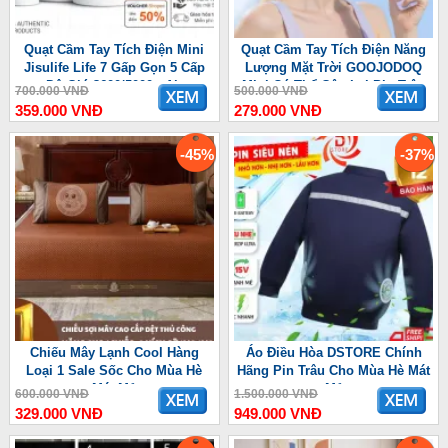
Quạt Cầm Tay Tích Điện Mini
Quạt Cầm Tay Tích Điện Năng
Jisulife Life 7 Gấp Gọn 5 Cấp
Lượng Mặt Trời GOOJODOQ
Độ Gió 3600/5000mAh
Mini Có Thể Gập Lại Pin Trâu
700.000 VNĐ
500.000 VNĐ
3600 mAh
359.000 VNĐ
279.000 VNĐ
-45%
-37%
Chiếu Mây Lạnh Cool Hàng
Áo Điều Hòa DSTORE Chính
Loại 1 Sale Sốc Cho Mùa Hè
Hãng Pin Trâu Cho Mùa Hè Mát
Mát Mẻ
Mẻ
600.000 VNĐ
1.500.000 VNĐ
329.000 VNĐ
949.000 VNĐ