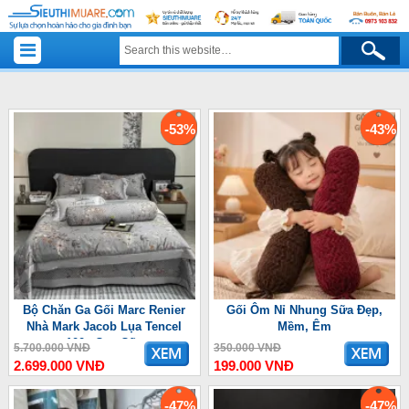
-53%
-43%
Bộ Chăn Ga Gối Marc Renier
Gối Ôm Nỉ Nhung Sữa Đẹp,
Nhà Mark Jacob Lụa Tencel
Mềm, Êm
100s Cao Cấp
5.700.000 VNĐ
350.000 VNĐ
2.699.000 VNĐ
199.000 VNĐ
-47%
-47%