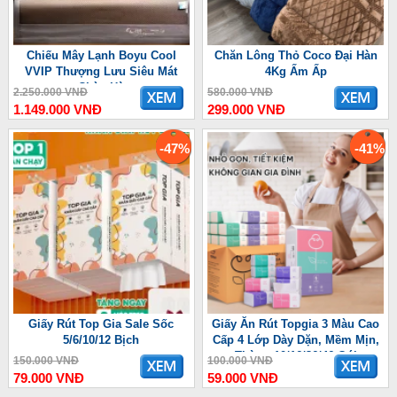
Chiếu Mây Lạnh Boyu Cool
Chăn Lông Thỏ Coco Đại Hàn
VVIP Thượng Lưu Siêu Mát
4Kg Ấm Ấp
Chào Hè
2.250.000 VNĐ
580.000 VNĐ
1.149.000 VNĐ
299.000 VNĐ
-47%
-41%
Giấy Rút Top Gia Sale Sốc
Giấy Ăn Rút Topgia 3 Màu Cao
5/6/10/12 Bịch
Cấp 4 Lớp Dày Dặn, Mềm Mịn,
Thùng 10/16/36/46 Gói
150.000 VNĐ
100.000 VNĐ
79.000 VNĐ
59.000 VNĐ