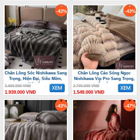
-43%
-43%
Chăn Lông Sóc Nishikawa Sang
Chăn Lông Cáo Sóng Ngọc
Trọng, Hiện Đại, Siêu Mềm,
Nishikawa Vip Pro Sang Trọng,
Siêu Ấm
Ấm Áp
3.400.000 VNĐ
2.700.000 VNĐ
1.939.000 VNĐ
1.549.000 VNĐ
-43%
-47%