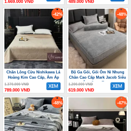
1.669.000 VNĐ
489.000 VNĐ
-42%
-48%
Chăn Lông Cừu Nishikawa Lá
Bộ Ga Gối, Gối Ôm Nỉ Nhung
Hoàng Kim Cao Cấp, Ấm Áp
Chần Cao Cấp Mark Jacob Siêu
Ấm, Sang Trọng
1.370.000 VNĐ
1.200.000 VNĐ
789.000 VNĐ
619.000 VNĐ
-48%
-47%