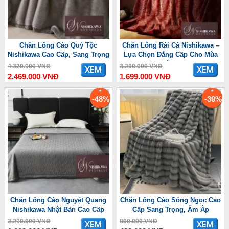
Chăn Lông Cáo Quý Tộc
Chăn Lông Rái Cá Nishikawa –
Nishikawa Cao Cấp, Sang Trọng
Lựa Chọn Đẳng Cấp Cho Mùa
Đông
4.320.000 VNĐ
3.200.000 VNĐ
2.469.000 VNĐ
1.699.000 VNĐ
-48%
-39%
Chăn Lông Cáo Nguyệt Quang
Chăn Lông Cáo Sóng Ngọc Cao
Nishikawa Nhật Bản Cao Cấp
Cấp Sang Trọng, Ấm Áp
3.200.000 VNĐ
800.000 VNĐ