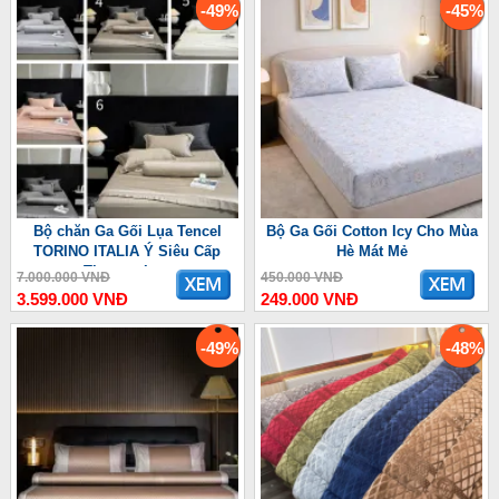
-49%
-45%
Bộ chăn Ga Gối Lụa Tencel
Bộ Ga Gối Cotton Icy Cho Mùa
TORINO ITALIA Ý Siêu Cấp
Hè Mát Mẻ
Thượng Lưu
7.000.000 VNĐ
450.000 VNĐ
3.599.000 VNĐ
249.000 VNĐ
-49%
-48%