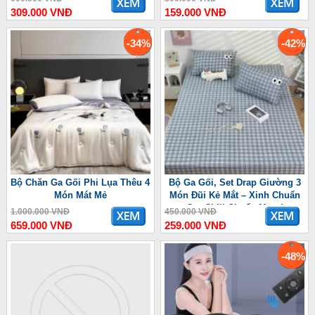
309.000 VNĐ
159.000 VNĐ
-34%
-42%
Bộ Chăn Ga Gối Phi Lụa Thêu 4
Bộ Ga Gối, Set Drap Giường 3
Món Mát Mẻ
Món Đũi Kẻ Mắt – Xinh Chuẩn
Gu, Chill Chuẩn Mood
1.000.000 VNĐ
450.000 VNĐ
659.000 VNĐ
259.000 VNĐ
-48%