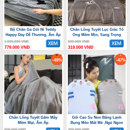
Bộ Chăn Ga Gối Nỉ Teddy
Chăn Lông Tuyết Lục Giác Tổ
Happy Day Dễ Thương, Ấm Áp
Ong Mềm Mịn, Sang Trọng
1.500.000 VNĐ
600.000 VNĐ
779.000 VNĐ
319.000 VNĐ
-49%
-47%
Chăn Lông Tuyết Gấm Mây
Gối Cao Su Non Băng Lạnh
Mềm Mại, Ấm Áp
Bụng Mèo Mát Mẻ ,Ngủ Ngon
600.000 VNĐ
300.000 VNĐ