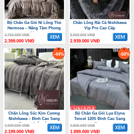
Bộ Chăn Ga Gối Nỉ Lông Thỏ
Chăn Lông Rái Cá Nishikawa
Hermosa – Nâng Tầm Phong
Vip Pro Cao Cấp
Cách
4.700.000 VNĐ
5.500.000 VNĐ
2.399.000 VNĐ
2.939.000 VNĐ
-44%
-50%
Chăn Lông Sóc Kim Cương
Bộ Chăn Ga Gối Lụa Elyna
Nishikawa – Đỉnh Cao Sang
Tencel 120S Đỉnh Cao Sang
Trọng Và Ấm Áp
Trọng
3.900.000 VNĐ
3.800.000 VNĐ
2.199.000 VNĐ
1.899.000 VNĐ