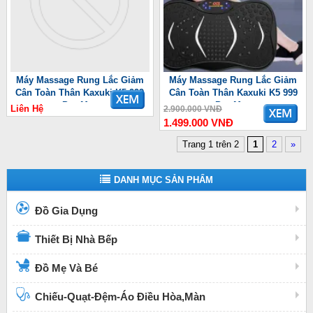
Máy Massage Rung Lắc Giảm
Máy Massage Rung Lắc Giảm
Cân Toàn Thân Kaxuki K5 999
Cân Toàn Thân Kaxuki K5 999
Pro Max
Pro Max
Liên Hệ
2.900.000 VNĐ
1.499.000 VNĐ
Trang 1 trên 2
1
2
»
DANH MỤC SẢN PHẨM
Đồ Gia Dụng
Thiết Bị Nhà Bếp
Đồ Mẹ Và Bé
Chiếu-Quạt-Đệm-Áo Điều Hòa,Màn