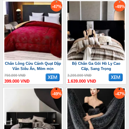
-47%
-49%
Chăn Lông Cừu Cánh Quạt Dập
Bộ Chăn Ga Gối Hồ Ly Cao
Vân Siêu Ấn, Mềm mịn
Cấp, Sang Trọng
750.000 VNĐ
3.200.000 VNĐ
399.000 VNĐ
1.639.000 VNĐ
-49%
-47%