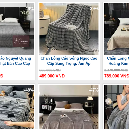
-48%
-39%
áo Nguyệt Quang
Chăn Lông Cáo Sóng Ngọc Cao
Chăn Lông 
Nhật Bản Cao Cấp
Cấp Sang Trọng, Ấm Áp
Hoàng Kim
800.000 VNĐ
1.370.000 VNĐ
NĐ
489.000 VNĐ
789.000 VN
-48%
-47%