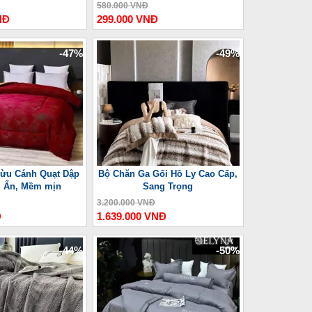
580.000 VNĐ
NĐ
299.000 VNĐ
-47%
-49%
ừu Cánh Quạt Dập
Bộ Chăn Ga Gối Hồ Ly Cao Cấp,
u Ấn, Mềm mịn
Sang Trọng
3.200.000 VNĐ
Đ
1.639.000 VNĐ
-44%
-50%