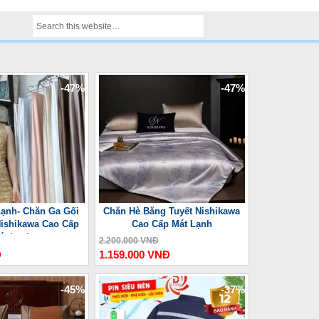
-47%
-47%
ạnh- Chăn Ga Gối
Chăn Hè Băng Tuyết Nishikawa
ishikawa Cao Cấp
Cao Cấp Mát Lạnh
át Lạnh
2.200.000 VNĐ
Đ
1.159.000 VNĐ
-45%
-37%