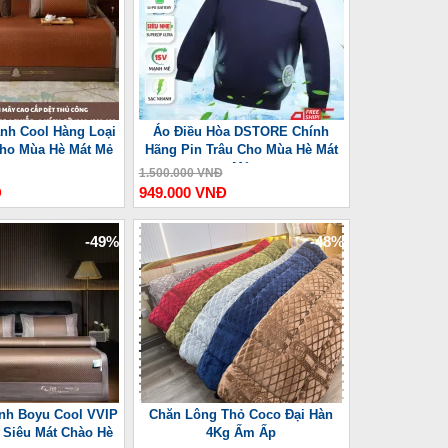
nh Cool Hàng Loại
Áo Điều Hòa DSTORE Chính
Cho Mùa Hè Mát Mẻ
Hãng Pin Trâu Cho Mùa Hè Mát
Mẻ
1.500.000 VNĐ
Đ
949.000 VNĐ
-49%
-48%
nh Boyu Cool VVIP
Chăn Lông Thỏ Coco Đại Hàn
Siêu Mát Chào Hè
4Kg Ấm Ấp