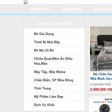
TRANG CHỦ
KHUYẾN MẠI
ĐỒ GIA D
DANH MỤC SẢN PHẨM
Đồ Gia Dụng
Thiết Bị Nhà Bếp
Đồ Mẹ Và Bé
Chiếu-Quạt-Đệm-Áo Điều
Hòa,Màn
Máy Tập, Máy Matxa
Bộ Chăn Ga
Nhà Mark Jac
Chăn Điện, SP Mùa Đông
C
5.700.000 VNĐ
Thời Trang
2.699.000 V
Mỹ Phẩm Làm Đẹp
Dịch Vụ Khác