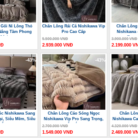
 Gối Nỉ Lông Thỏ
Chăn Lông Rái Cá Nishikawa Vip
Chăn Lông
Nâng Tầm Phong
Pro Cao Cấp
Nishikawa 
Cách
Trọn
5.500.000 VNĐ
3.900.000 VNĐ
NĐ
2.939.000 VNĐ
2.199.000 V
-43%
-43%
c Nishikawa Sang
Chăn Lông Cáo Sóng Ngọc
Chăn Lôn
ại, Siêu Mềm, Siêu
Nishikawa Vip Pro Sang Trọng,
Nishikawa Ca
Ấm
Ấm Áp
2.700.000 VNĐ
4.320.000 VNĐ
NĐ
1.549.000 VNĐ
2.469.000 V