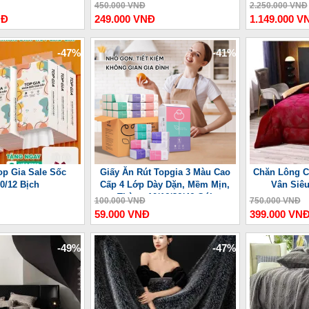
ợng Lưu
450.000 VNĐ
2.250.000 VNĐ
NĐ
249.000 VNĐ
1.149.000 V
-47%
-41%
op Gia Sale Sốc
Giấy Ăn Rút Topgia 3 Màu Cao
Chăn Lông C
10/12 Bịch
Cấp 4 Lớp Dày Dặn, Mềm Mịn,
Vân Siê
Thùng 10/16/36/46 Gói
100.000 VNĐ
750.000 VNĐ
59.000 VNĐ
399.000 VN
-49%
-47%