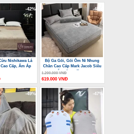
-42%
-48%
Cừu Nishikawa Lá
Bộ Ga Gối, Gối Ôm Nỉ Nhung
 Cao Cấp, Ấm Áp
Chần Cao Cấp Mark Jacob Siêu
Ấm, Sang Trọng
1.200.000 VNĐ
Đ
619.000 VNĐ
-49%
-47%