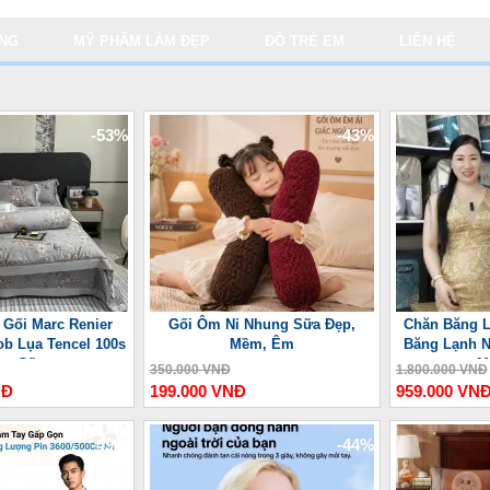
ỤNG
MỸ PHẨM LÀM ĐẸP
ĐỒ TRẺ EM
LIÊN HỆ
-53%
-43%
 Gối Marc Renier
Gối Ôm Nỉ Nhung Sữa Đẹp,
Chăn Băng L
ob Lụa Tencel 100s
Mềm, Êm
Băng Lạnh N
ao Cấp
M
350.000 VNĐ
1.800.000 VNĐ
NĐ
199.000 VNĐ
959.000 VN
-49%
-44%