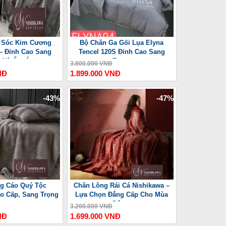
 Sóc Kim Cương
Bộ Chăn Ga Gối Lụa Elyna
– Đỉnh Cao Sang
Tencel 120S Đỉnh Cao Sang
g Và Ấm Áp
Trọng
3.800.000 VNĐ
NĐ
1.899.000 VNĐ
-43%
-47%
g Cáo Quý Tộc
Chăn Lông Rái Cá Nishikawa –
o Cấp, Sang Trọng
Lựa Chọn Đẳng Cấp Cho Mùa
Đông
3.200.000 VNĐ
NĐ
1.699.000 VNĐ