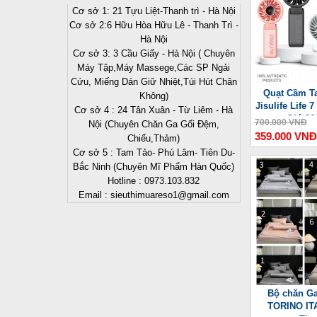
Cơ sở 1: 21 Tựu Liệt-Thanh trì - Hà Nội
Cơ sở 2:6 Hữu Hòa Hữu Lê - Thanh Trì -
Hà Nội
Cơ sở 3: 3 Cầu Giấy - Hà Nội ( Chuyên
Máy Tập,Máy Massege,Các SP Ngải
Cứu, Miếng Dán Giữ Nhiệt,Túi Hút Chân
Quạt Cầm Ta
Không)
Jisulife Life
Cơ sở 4 : 24 Tân Xuân - Từ Liêm - Hà
Gió 36
700.000 VNĐ
Nội (Chuyên Chăn Ga Gối Đệm,
359.000 VNĐ
Chiếu,Thảm)
Cơ sở 5 : Tam Tảo- Phú Lâm- Tiên Du-
Bắc Ninh (Chuyên Mĩ Phẩm Hàn Quốc)
Hotline : 0973.103.832
Email : sieuthimuareso1@gmail.com
Bộ chăn Ga
TORINO ITA