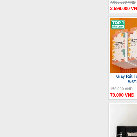
Thư
7.000.000 VNĐ
3.599.000 V
Giấy Rút T
5/6/
150.000 VNĐ
79.000 VNĐ