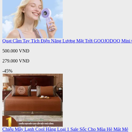
Quạt Cầm Tay Tích Điện Năng Lượng Mặt Trời GOOJODOQ Mini C
500.000 VNĐ
279.000 VNĐ
-45%
Chiếu Mây Lạnh Cool Hàng Loại 1 Sale Sốc Cho Mùa Hè Mát Mẻ