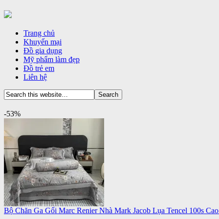
Trang chủ
Khuyến mại
Đồ gia dụng
Mỹ phẩm làm đẹp
Đồ trẻ em
Liên hệ
-53%
Bộ Chăn Ga Gối Marc Renier Nhà Mark Jacob Lụa Tencel 100s Ca