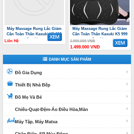
Máy Massage Rung Lắc Giảm
Máy Massage Rung Lắc Giảm
Cân Toàn Thân Kaxuki K5 999
Cân Toàn Thân Kaxuki K5 999
Pro Max
Pro Max
Liên Hệ
2.900.000 VNĐ
1.499.000 VNĐ
DANH MỤC SẢN PHẨM
Đồ Gia Dụng
Thiết Bị Nhà Bếp
Đồ Mẹ Và Bé
Chiếu-Quạt-Đệm-Áo Điều Hòa,Màn
Máy Tập, Máy Matxa
Chăn Điện, SP Mùa Đông