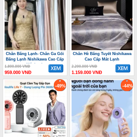
Chăn Băng Lạnh- Chăn Ga Gối
Chăn Hè Băng Tuyết Nishikawa
Băng Lạnh Nishikawa Cao Cấp
Cao Cấp Mát Lạnh
Mát Lạnh
1.800.000 VNĐ
2.200.000 VNĐ
959.000 VNĐ
1.159.000 VNĐ
-49%
-44%