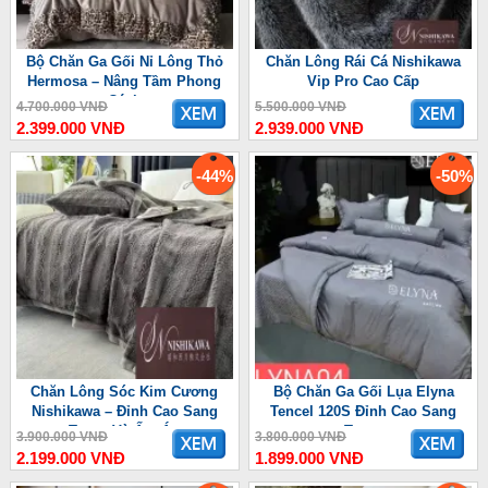
Bộ Chăn Ga Gối Nỉ Lông Thỏ
Chăn Lông Rái Cá Nishikawa
Hermosa – Nâng Tầm Phong
Vip Pro Cao Cấp
Cách
4.700.000 VNĐ
5.500.000 VNĐ
2.399.000 VNĐ
2.939.000 VNĐ
-44%
-50%
Chăn Lông Sóc Kim Cương
Bộ Chăn Ga Gối Lụa Elyna
Nishikawa – Đỉnh Cao Sang
Tencel 120S Đỉnh Cao Sang
Trọng Và Ấm Áp
Trọng
3.900.000 VNĐ
3.800.000 VNĐ
2.199.000 VNĐ
1.899.000 VNĐ