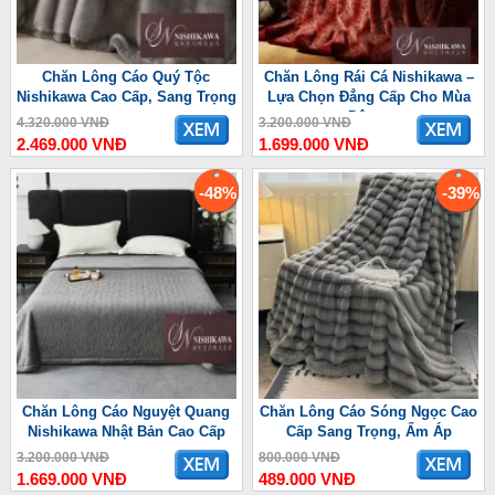
Chăn Lông Cáo Quý Tộc
Chăn Lông Rái Cá Nishikawa –
Nishikawa Cao Cấp, Sang Trọng
Lựa Chọn Đẳng Cấp Cho Mùa
Đông
4.320.000 VNĐ
3.200.000 VNĐ
2.469.000 VNĐ
1.699.000 VNĐ
-48%
-39%
Chăn Lông Cáo Nguyệt Quang
Chăn Lông Cáo Sóng Ngọc Cao
Nishikawa Nhật Bản Cao Cấp
Cấp Sang Trọng, Ấm Áp
3.200.000 VNĐ
800.000 VNĐ
1.669.000 VNĐ
489.000 VNĐ