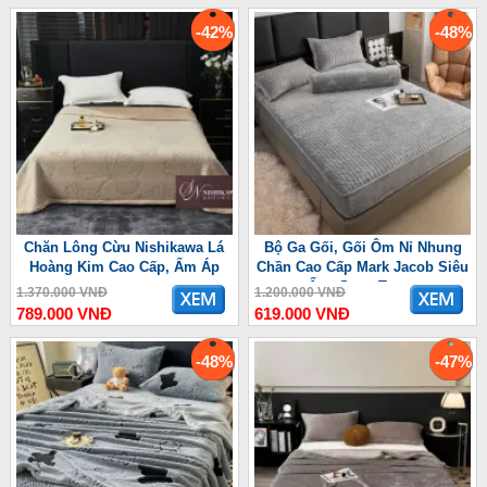
-42%
-48%
Chăn Lông Cừu Nishikawa Lá
Bộ Ga Gối, Gối Ôm Nỉ Nhung
Hoàng Kim Cao Cấp, Ấm Áp
Chần Cao Cấp Mark Jacob Siêu
Ấm, Sang Trọng
1.370.000 VNĐ
1.200.000 VNĐ
789.000 VNĐ
619.000 VNĐ
-48%
-47%