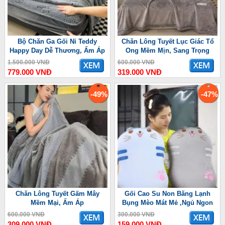
Bộ Chăn Ga Gối Nỉ Teddy
Chăn Lông Tuyết Lục Giác Tổ
Happy Day Dễ Thương, Ấm Áp
Ong Mềm Mịn, Sang Trọng
1.500.000 VNĐ
600.000 VNĐ
779.000 VNĐ
319.000 VNĐ
-49%
-47%
Chăn Lông Tuyết Gấm Mây
Gối Cao Su Non Băng Lạnh
Mềm Mại, Ấm Áp
Bụng Mèo Mát Mẻ ,Ngủ Ngon
600.000 VNĐ
300.000 VNĐ
309.000 VNĐ
159.000 VNĐ