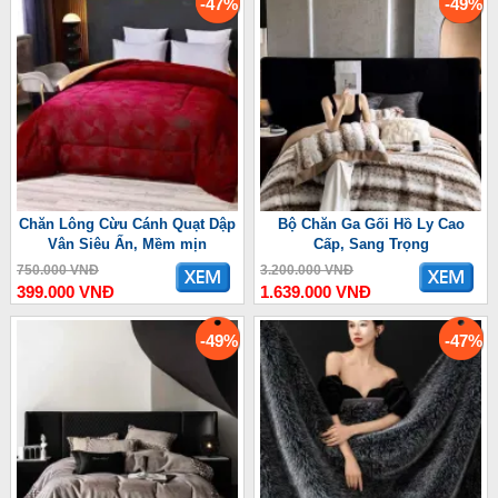
-47%
-49%
Chăn Lông Cừu Cánh Quạt Dập
Bộ Chăn Ga Gối Hồ Ly Cao
Vân Siêu Ấn, Mềm mịn
Cấp, Sang Trọng
750.000 VNĐ
3.200.000 VNĐ
399.000 VNĐ
1.639.000 VNĐ
-49%
-47%