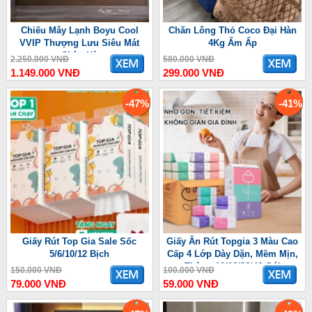
Chiếu Mây Lạnh Boyu Cool
Chăn Lông Thỏ Coco Đại Hàn
VVIP Thượng Lưu Siêu Mát
4Kg Ấm Ấp
Chào Hè
2.250.000 VNĐ
580.000 VNĐ
1.149.000 VNĐ
299.000 VNĐ
-47%
-41%
Giấy Rút Top Gia Sale Sốc
Giấy Ăn Rút Topgia 3 Màu Cao
5/6/10/12 Bịch
Cấp 4 Lớp Dày Dặn, Mềm Mịn,
Thùng 10/16/36/46 Gói
150.000 VNĐ
100.000 VNĐ
79.000 VNĐ
59.000 VNĐ