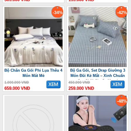
-34%
-42%
Bộ Chăn Ga Gối Phi Lụa Thêu 4
Bộ Ga Gối, Set Drap Giường 3
Món Mát Mẻ
Món Đũi Kẻ Mắt – Xinh Chuẩn
Gu, Chill Chuẩn Mood
1.000.000 VNĐ
450.000 VNĐ
659.000 VNĐ
259.000 VNĐ
-48%