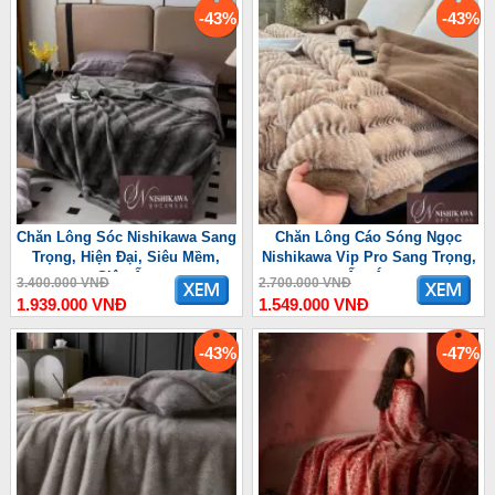
-43%
-43%
Chăn Lông Sóc Nishikawa Sang
Chăn Lông Cáo Sóng Ngọc
Trọng, Hiện Đại, Siêu Mềm,
Nishikawa Vip Pro Sang Trọng,
Siêu Ấm
Ấm Áp
3.400.000 VNĐ
2.700.000 VNĐ
1.939.000 VNĐ
1.549.000 VNĐ
-43%
-47%