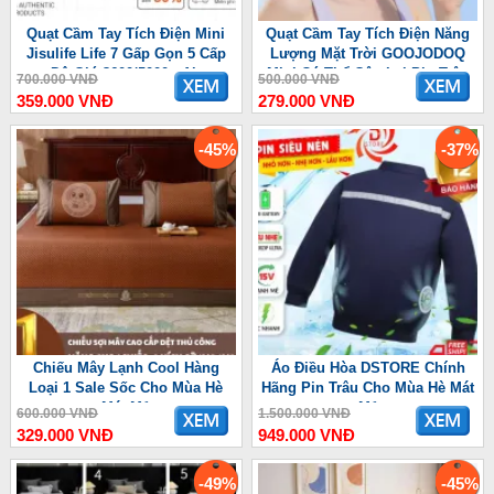
Quạt Cầm Tay Tích Điện Mini
Quạt Cầm Tay Tích Điện Năng
Jisulife Life 7 Gấp Gọn 5 Cấp
Lượng Mặt Trời GOOJODOQ
Độ Gió 3600/5000mAh
Mini Có Thể Gập Lại Pin Trâu
700.000 VNĐ
500.000 VNĐ
3600 mAh
359.000 VNĐ
279.000 VNĐ
-45%
-37%
Chiếu Mây Lạnh Cool Hàng
Áo Điều Hòa DSTORE Chính
Loại 1 Sale Sốc Cho Mùa Hè
Hãng Pin Trâu Cho Mùa Hè Mát
Mát Mẻ
Mẻ
600.000 VNĐ
1.500.000 VNĐ
329.000 VNĐ
949.000 VNĐ
-49%
-45%