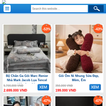
-53%
-43%
Bộ Chăn Ga Gối Marc Renier
Gối Ôm Nỉ Nhung Sữa Đẹp,
Nhà Mark Jacob Lụa Tencel
Mềm, Êm
100s Cao Cấp
5.700.000 VNĐ
350.000 VNĐ
2.699.000 VNĐ
199.000 VNĐ
-47%
-47%