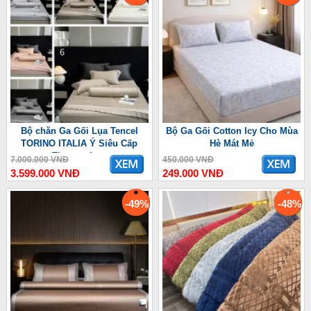
Bộ chăn Ga Gối Lụa Tencel
Bộ Ga Gối Cotton Icy Cho Mùa
TORINO ITALIA Ý Siêu Cấp
Hè Mát Mẻ
Thượng Lưu
7.000.000 VNĐ
450.000 VNĐ
3.599.000 VNĐ
249.000 VNĐ
-49%
-48%