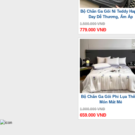
Bộ Chăn Ga Gối Nỉ Teddy Ha
Day Dễ Thương, Ấm Áp
1.500.000 VNĐ
779.000 VNĐ
-
Bộ Chăn Ga Gối Phi Lụa Thê
Món Mát Mẻ
1.000.000 VNĐ
659.000 VNĐ