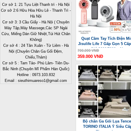
Cơ sở 1: 21 Tựu Liệt-Thanh trì - Hà Nội
Cơ sở 2:6 Hữu Hòa Hữu Lê - Thanh Trì -
Hà Nội
Cơ sở 3: 3 Cầu Giấy - Hà Nội ( Chuyên
Máy Tập,Máy Massege,Các SP Ngải
Cứu, Miếng Dán Giữ Nhiệt,Túi Hút Chân
Quạt Cầm Tay Tích Điện Mi
Không)
Jisulife Life 7 Gấp Gọn 5 Cấ
Cơ sở 4 : 24 Tân Xuân - Từ Liêm - Hà
Gió 3600/5000mAh
700.000 VNĐ
Nội (Chuyên Chăn Ga Gối Đệm,
359.000 VNĐ
Chiếu,Thảm)
Cơ sở 5 : Tam Tảo- Phú Lâm- Tiên Du-
Bắc Ninh (Chuyên Mĩ Phẩm Hàn Quốc)
-
Hotline : 0973.103.832
Email : sieuthimuareso1@gmail.com
Bộ chăn Ga Gối Lụa Tence
TORINO ITALIA Ý Siêu Cấ