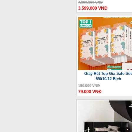
Thượng Lưu
7.000.000 VNĐ
3.599.000 VNĐ
-
Giấy Rút Top Gia Sale Số
5/6/10/12 Bịch
150.000 VNĐ
79.000 VNĐ
-