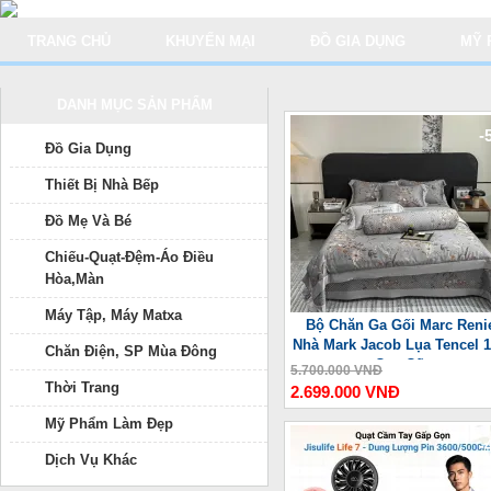
TRANG CHỦ
KHUYẾN MẠI
ĐỒ GIA DỤNG
MỸ 
DANH MỤC SẢN PHẨM
-
Đồ Gia Dụng
Thiết Bị Nhà Bếp
Đồ Mẹ Và Bé
Chiếu-Quạt-Đệm-Áo Điều
Hòa,Màn
Máy Tập, Máy Matxa
Bộ Chăn Ga Gối Marc Reni
Nhà Mark Jacob Lụa Tencel 
Chăn Điện, SP Mùa Đông
Cao Cấp
5.700.000 VNĐ
Thời Trang
2.699.000 VNĐ
Mỹ Phẩm Làm Đẹp
-
Dịch Vụ Khác