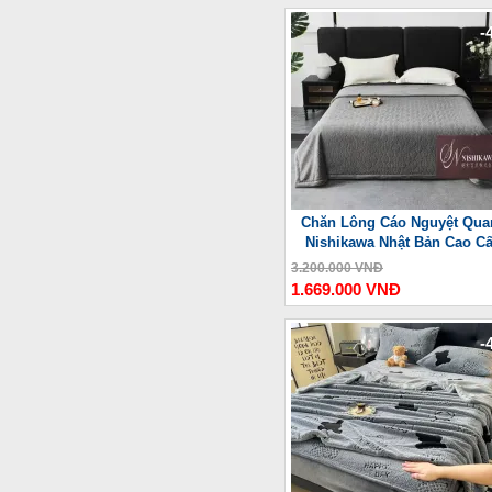
-
Chăn Lông Cáo Nguyệt Qua
Nishikawa Nhật Bản Cao C
3.200.000 VNĐ
1.669.000 VNĐ
-