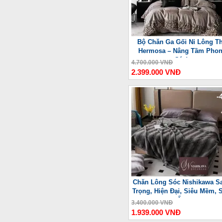
Bộ Chăn Ga Gối Nỉ Lông T
Hermosa – Nâng Tầm Pho
Cách
4.700.000 VNĐ
2.399.000 VNĐ
-
Chăn Lông Sóc Nishikawa S
Trọng, Hiện Đại, Siêu Mềm, 
Ấm
3.400.000 VNĐ
1.939.000 VNĐ