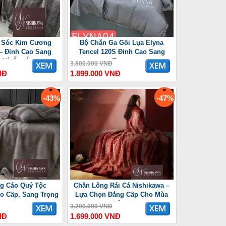
 Sóc Kim Cương
Bộ Chăn Ga Gối Lụa Elyna
– Đỉnh Cao Sang
Tencel 120S Đỉnh Cao Sang
g Và Ấm Áp
Trọng
3.800.000 VNĐ
NĐ
1.899.000 VNĐ
-43%
-47%
g Cáo Quý Tộc
Chăn Lông Rái Cá Nishikawa –
o Cấp, Sang Trọng
Lựa Chọn Đẳng Cấp Cho Mùa
Đông
3.200.000 VNĐ
NĐ
1.699.000 VNĐ