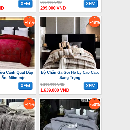
580.000 VNĐ
NĐ
299.000 VNĐ
-47%
-49%
ừu Cánh Quạt Dập
Bộ Chăn Ga Gối Hồ Ly Cao Cấp,
u Ấn, Mềm mịn
Sang Trọng
3.200.000 VNĐ
Đ
1.639.000 VNĐ
-44%
-50%