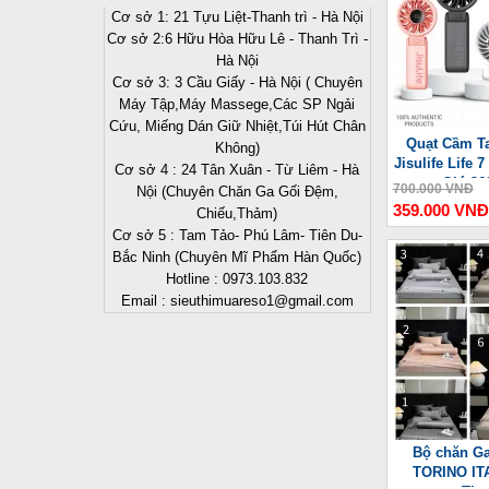
Cơ sở 1: 21 Tựu Liệt-Thanh trì - Hà Nội
Cơ sở 2:6 Hữu Hòa Hữu Lê - Thanh Trì -
Hà Nội
Cơ sở 3: 3 Cầu Giấy - Hà Nội ( Chuyên
Máy Tập,Máy Massege,Các SP Ngải
Cứu, Miếng Dán Giữ Nhiệt,Túi Hút Chân
Quạt Cầm Ta
Không)
Jisulife Life
Cơ sở 4 : 24 Tân Xuân - Từ Liêm - Hà
Gió 36
700.000 VNĐ
Nội (Chuyên Chăn Ga Gối Đệm,
359.000 VNĐ
Chiếu,Thảm)
Cơ sở 5 : Tam Tảo- Phú Lâm- Tiên Du-
Bắc Ninh (Chuyên Mĩ Phẩm Hàn Quốc)
Hotline : 0973.103.832
Email : sieuthimuareso1@gmail.com
Bộ chăn Ga
TORINO ITA