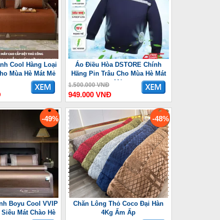
nh Cool Hàng Loại
Áo Điều Hòa DSTORE Chính
Cho Mùa Hè Mát Mẻ
Hãng Pin Trâu Cho Mùa Hè Mát
Mẻ
1.500.000 VNĐ
Đ
949.000 VNĐ
-49%
-48%
nh Boyu Cool VVIP
Chăn Lông Thỏ Coco Đại Hàn
Siêu Mát Chào Hè
4Kg Ấm Ấp