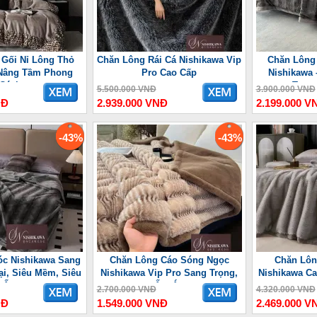
 Gối Nỉ Lông Thỏ
Chăn Lông Rái Cá Nishikawa Vip
Chăn Lông
Nâng Tầm Phong
Pro Cao Cấp
Nishikawa 
Cách
Trọn
5.500.000 VNĐ
3.900.000 VNĐ
NĐ
2.939.000 VNĐ
2.199.000 V
-43%
-43%
c Nishikawa Sang
Chăn Lông Cáo Sóng Ngọc
Chăn Lôn
ại, Siêu Mềm, Siêu
Nishikawa Vip Pro Sang Trọng,
Nishikawa Ca
Ấm
Ấm Áp
2.700.000 VNĐ
4.320.000 VNĐ
NĐ
1.549.000 VNĐ
2.469.000 V