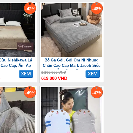
-42%
-48%
Cừu Nishikawa Lá
Bộ Ga Gối, Gối Ôm Nỉ Nhung
 Cao Cấp, Ấm Áp
Chần Cao Cấp Mark Jacob Siêu
Ấm, Sang Trọng
1.200.000 VNĐ
Đ
619.000 VNĐ
-49%
-47%