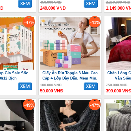
ợng Lưu
450.000 VNĐ
2.250.000 VNĐ
NĐ
249.000 VNĐ
1.149.000 V
-47%
-41%
op Gia Sale Sốc
Giấy Ăn Rút Topgia 3 Màu Cao
Chăn Lông C
10/12 Bịch
Cấp 4 Lớp Dày Dặn, Mềm Mịn,
Vân Siê
Thùng 10/16/36/46 Gói
100.000 VNĐ
750.000 VNĐ
59.000 VNĐ
399.000 VN
-49%
-47%