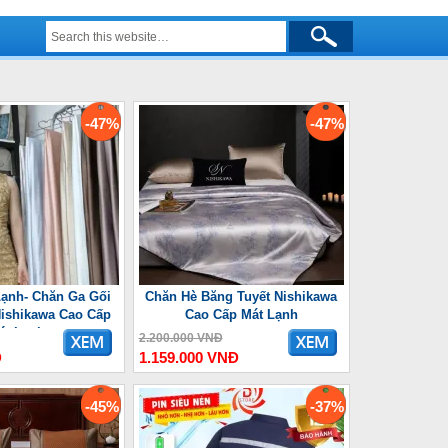
-47%
-47%
ạnh- Chăn Ga Gối
Chăn Hè Băng Tuyết Nishikawa
ishikawa Cao Cấp
Cao Cấp Mát Lạnh
át Lạnh
2.200.000 VNĐ
Đ
1.159.000 VNĐ
-45%
-37%