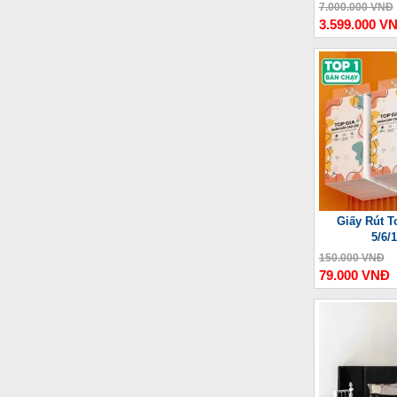
Thư
7.000.000 VNĐ
3.599.000 V
Giấy Rút T
5/6/
150.000 VNĐ
79.000 VNĐ