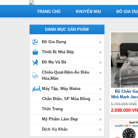
TRANG CHỦ
KHUYẾN MẠI
ĐỒ GIA D
DANH MỤC SẢN PHẨM
Đồ Gia Dụng
Thiết Bị Nhà Bếp
Đồ Mẹ Và Bé
Chiếu-Quạt-Đệm-Áo Điều
Hòa,Màn
Máy Tập, Máy Matxa
Bộ Chăn Ga
Nhà Mark Jac
Chăn Điện, SP Mùa Đông
C
5.700.000 VNĐ
Thời Trang
2.699.000 V
Mỹ Phẩm Làm Đẹp
Dịch Vụ Khác