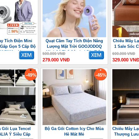
y Tích Điện Mini
Quạt Cầm Tay Tích Điện Năng
Chiếu Mây Lạ
 7 Gấp Gọn 5 Cấp Độ
Lượng Mặt Trời GOOJODOQ
1 Sale Sốc 
00/5000mAh
Mini Có Thể Gập Lại Pin Trâu
500.000 VNĐ
600.000 VNĐ
3600 mAh
279.000 VNĐ
329.000 VN
-49%
-45%
 Gối Lụa Tencel
Bộ Ga Gối Cotton Icy Cho Mùa
Chiếu Mây Lạ
LIA Ý Siêu Cấp
Hè Mát Mẻ
Thượng Lưu 