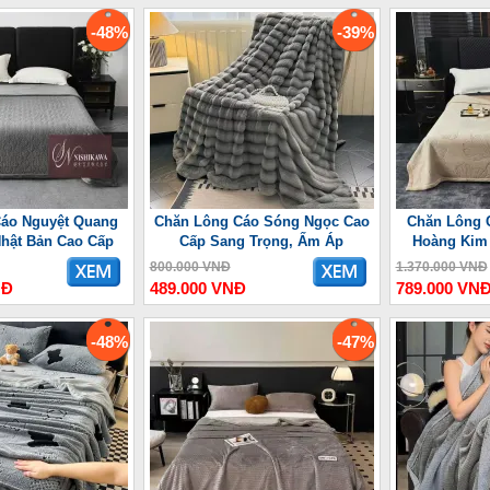
-48%
-39%
áo Nguyệt Quang
Chăn Lông Cáo Sóng Ngọc Cao
Chăn Lông 
Nhật Bản Cao Cấp
Cấp Sang Trọng, Ấm Áp
Hoàng Kim
800.000 VNĐ
1.370.000 VNĐ
NĐ
489.000 VNĐ
789.000 VN
-48%
-47%