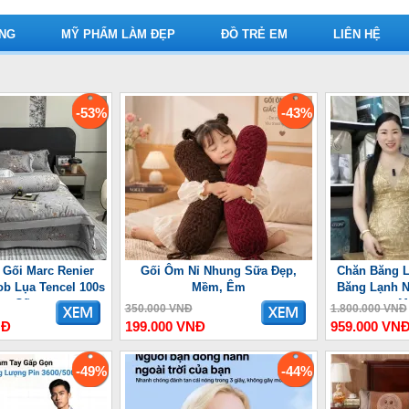
ỤNG
MỸ PHẨM LÀM ĐẸP
ĐỒ TRẺ EM
LIÊN HỆ
-53%
-43%
 Gối Marc Renier
Gối Ôm Nỉ Nhung Sữa Đẹp,
Chăn Băng L
ob Lụa Tencel 100s
Mềm, Êm
Băng Lạnh N
ao Cấp
M
350.000 VNĐ
1.800.000 VNĐ
NĐ
199.000 VNĐ
959.000 VN
-49%
-44%