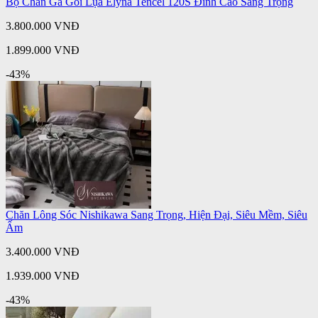
Bộ Chăn Ga Gối Lụa Elyna Tencel 120S Đỉnh Cao Sang Trọng
3.800.000 VNĐ
1.899.000 VNĐ
-43%
Chăn Lông Sóc Nishikawa Sang Trọng, Hiện Đại, Siêu Mềm, Siêu
Ấm
3.400.000 VNĐ
1.939.000 VNĐ
-43%