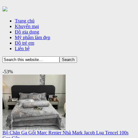
Trang chủ
Khuyến mại
Đồ gia dụng
Mỹ phẩm làm đẹp
Đồ trẻ em
Liên hệ
-53%
Bộ Chăn Ga Gối Marc Renier Nhà Mark Jacob Lụa Tencel 100s