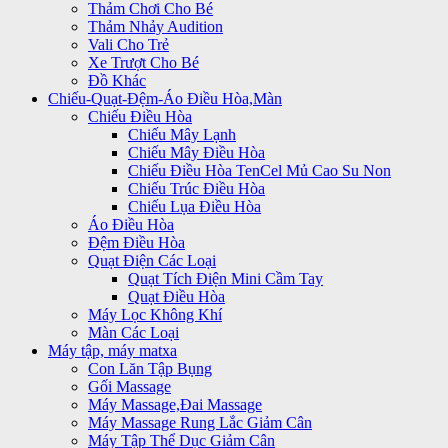
Thảm Chơi Cho Bé
Thảm Nhảy Audition
Vali Cho Trẻ
Xe Trượt Cho Bé
Đồ Khác
Chiếu-Quạt-Đệm-Áo Điều Hòa,Màn
Chiếu Điều Hòa
Chiếu Mây Lạnh
Chiếu Mây Điều Hòa
Chiếu Điều Hòa TenCel Mủ Cao Su Non
Chiếu Trúc Điều Hòa
Chiếu Lụa Điều Hòa
Áo Điều Hòa
Đệm Điều Hòa
Quạt Điện Các Loại
Quạt Tích Điện Mini Cầm Tay
Quạt Điều Hòa
Máy Lọc Không Khí
Màn Các Loại
Máy tập, máy matxa
Con Lăn Tập Bụng
Gối Massage
Máy Massage,Đai Massage
Máy Massage Rung Lắc Giảm Cân
Máy Tập Thể Dục Giảm Cân