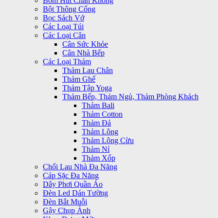
Bơm Hút Chân Không
Bột Thông Cống
Bọc Sách Vở
Các Loại Túi
Các Loại Cân
Cân Sức Khỏe
Cân Nhà Bếp
Các Loại Thảm
Thảm Lau Chân
Thảm Ghế
Thảm Tập Yoga
Thảm Bếp, Thảm Ngủ, Thảm Phòng Khách
Thảm Bali
Thảm Cotton
Thảm Đá
Thảm Lông
Thảm Lông Cừu
Thảm Nỉ
Thảm Xốp
Chổi Lau Nhà Đa Năng
Cáp Sặc Đa Năng
Dây Phơi Quần Áo
Đèn Led Dán Tường
Đèn Bắt Muỗi
Gậy Chụp Ảnh