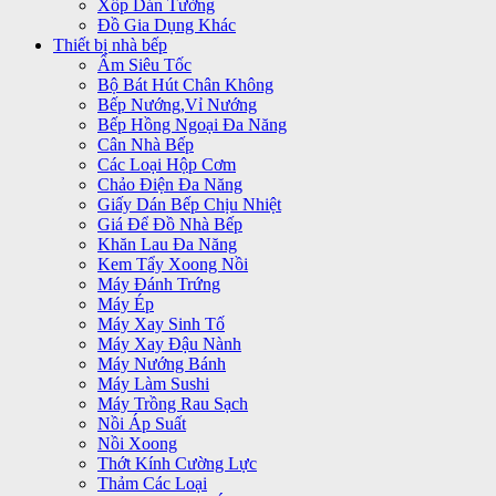
Xốp Dán Tường
Đồ Gia Dụng Khác
Thiết bị nhà bếp
Ấm Siêu Tốc
Bộ Bát Hút Chân Không
Bếp Nướng,Vỉ Nướng
Bếp Hồng Ngoại Đa Năng
Cân Nhà Bếp
Các Loại Hộp Cơm
Chảo Điện Đa Năng
Giấy Dán Bếp Chịu Nhiệt
Giá Để Đồ Nhà Bếp
Khăn Lau Đa Năng
Kem Tẩy Xoong Nồi
Máy Đánh Trứng
Máy Ép
Máy Xay Sinh Tố
Máy Xay Đậu Nành
Máy Nướng Bánh
Máy Làm Sushi
Máy Trồng Rau Sạch
Nồi Áp Suất
Nồi Xoong
Thớt Kính Cường Lực
Thảm Các Loại