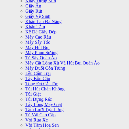
Khay Đựng Mứt
Giấy Ăn
Giấy Rút
Giấy Vệ Sinh
Khăn Lau Đa Năng
Khăn Tắm
Kệ Để Giầy Dép
Máy Cạo Râu
Máy Sấy Tóc
Máy Hút Bụi
Máy Phun Sương
Tủ Sấy Quần Áo
Máy Cắt Lông Xù Và Hút Bụi Quần Áo
Máy Đuổi Côn Trùng
Lều Cắm Trại
Tẩy Bồn Cầu
Tông Đơ Cắt Tóc
Túi Hút Chân Không
Túi Giặt
Túi Đựng Rác
Tẩy Lồng Máy Giặt
Tấm Lưới Tựa Lưng
Tủ Vải Cao Cấp
Vòi Rửa Xe
Vòi Tắm Hoa Sen