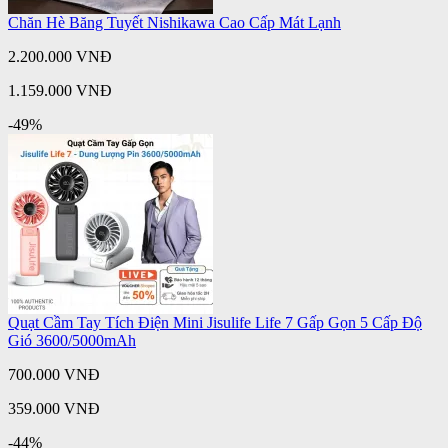
Chăn Hè Băng Tuyết Nishikawa Cao Cấp Mát Lạnh
2.200.000 VNĐ
1.159.000 VNĐ
-49%
Quạt Cầm Tay Tích Điện Mini Jisulife Life 7 Gấp Gọn 5 Cấp Độ
Gió 3600/5000mAh
700.000 VNĐ
359.000 VNĐ
-44%