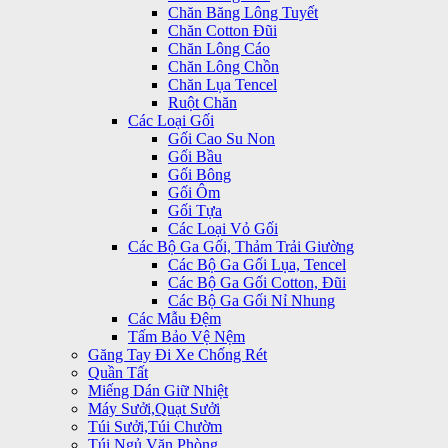
Chăn Băng Lông Tuyết
Chăn Cotton Đũi
Chăn Lông Cáo
Chăn Lông Chồn
Chăn Lụa Tencel
Ruột Chăn
Các Loại Gối
Gối Cao Su Non
Gối Bầu
Gối Bông
Gối Ôm
Gối Tựa
Các Loại Vỏ Gối
Các Bộ Ga Gối, Thảm Trải Giường
Các Bộ Ga Gối Lụa, Tencel
Các Bộ Ga Gối Cotton, Đũi
Các Bộ Ga Gối Nỉ Nhung
Các Mẫu Đệm
Tấm Bảo Vệ Nệm
Găng Tay Đi Xe Chống Rét
Quần Tất
Miếng Dán Giữ Nhiệt
Máy Sưởi,Quạt Sưởi
Túi Sưởi,Túi Chườm
Túi Ngủ Văn Phòng