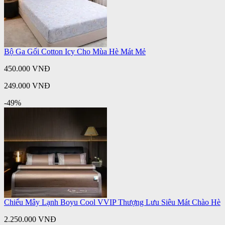
Bộ Ga Gối Cotton Icy Cho Mùa Hè Mát Mẻ
450.000 VNĐ
249.000 VNĐ
-49%
Chiếu Mây Lạnh Boyu Cool VVIP Thượng Lưu Siêu Mát Chào Hè
2.250.000 VNĐ