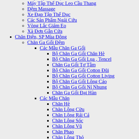
Máy Tập Thể Dục Leo Cầu Thang
Đệm Massage
Xe Đạp Tập Thể Dục
Các Sản Phẩm Ngải Cứu
Vòng Lắc Giảm Eo
Xà Đơn Gắn Cửa
Chăn Điện, SP Mùa Đông
Chăn Ga Gối Đệm
Các Mẫu Chăn Ga Gối
Bộ Chăn Ga Gối Chăn Hè
Bộ Chăn Ga Gối Lụa , Tencel
Chăn Ga Gối Tơ Tằm
Bộ Chăn Ga Gối Cotton Đũi
Bộ Chăn Ga Gối Cotton Living
Bộ Chăn Ga Gối Lông Cáo
Bộ Chăn Ga Gối Nỉ Nhung
Chăn Ga Gối Đại Hàn
Các Mẫu Chăn
Chăn Hè
Chăn Lông Cừu
Chăn Lông Rái Cá
Chăn Lông Sóc
Chăn Lông Vũ
Chăn Phao
Chăn Lông Thỏ