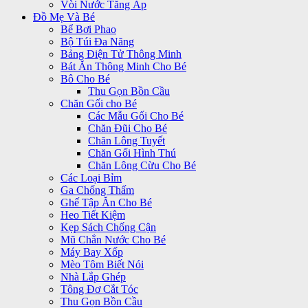
Vòi Nước Tăng Áp
Đồ Mẹ Và Bé
Bể Bơi Phao
Bộ Túi Đa Năng
Bảng Điện Tử Thông Minh
Bát Ăn Thông Minh Cho Bé
Bô Cho Bé
Thu Gọn Bồn Cầu
Chăn Gối cho Bé
Các Mẫu Gối Cho Bé
Chăn Đũi Cho Bé
Chăn Lông Tuyết
Chăn Gối Hình Thú
Chăn Lông Cừu Cho Bé
Các Loại Bỉm
Ga Chống Thấm
Ghế Tập Ăn Cho Bé
Heo Tiết Kiệm
Kẹp Sách Chống Cận
Mũ Chắn Nước Cho Bé
Máy Bay Xốp
Mèo Tôm Biết Nói
Nhà Lắp Ghép
Tông Đơ Cắt Tóc
Thu Gọn Bồn Cầu