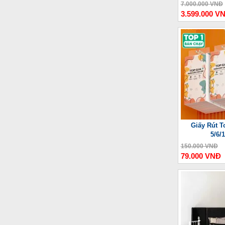
Thư
7.000.000 VNĐ
3.599.000 V
Giấy Rút T
5/6/
150.000 VNĐ
79.000 VNĐ