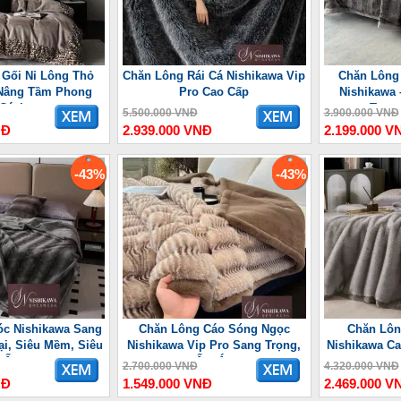
 Gối Nỉ Lông Thỏ
Chăn Lông Rái Cá Nishikawa Vip
Chăn Lông
Nâng Tầm Phong
Pro Cao Cấp
Nishikawa 
Cách
Trọn
5.500.000 VNĐ
3.900.000 VNĐ
NĐ
2.939.000 VNĐ
2.199.000 V
-43%
-43%
c Nishikawa Sang
Chăn Lông Cáo Sóng Ngọc
Chăn Lôn
ại, Siêu Mềm, Siêu
Nishikawa Vip Pro Sang Trọng,
Nishikawa Ca
Ấm
Ấm Áp
2.700.000 VNĐ
4.320.000 VNĐ
NĐ
1.549.000 VNĐ
2.469.000 V