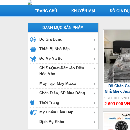
TRANG CHỦ
KHUYẾN MẠI
ĐỒ GIA D
DANH MỤC SẢN PHẨM
Đồ Gia Dụng
Thiết Bị Nhà Bếp
Đồ Mẹ Và Bé
Chiếu-Quạt-Đệm-Áo Điều
Hòa,Màn
Máy Tập, Máy Matxa
Bộ Chăn Ga
Nhà Mark Jac
Chăn Điện, SP Mùa Đông
C
5.700.000 VNĐ
Thời Trang
2.699.000 V
Mỹ Phẩm Làm Đẹp
Dịch Vụ Khác