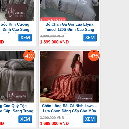
 Sóc Kim Cương
Bộ Chăn Ga Gối Lụa Elyna
– Đỉnh Cao Sang
Tencel 120S Đỉnh Cao Sang
g Và Ấm Áp
Trọng
3.800.000 VNĐ
NĐ
1.899.000 VNĐ
-43%
-47%
g Cáo Quý Tộc
Chăn Lông Rái Cá Nishikawa –
o Cấp, Sang Trọng
Lựa Chọn Đẳng Cấp Cho Mùa
Đông
3.200.000 VNĐ
NĐ
1.699.000 VNĐ