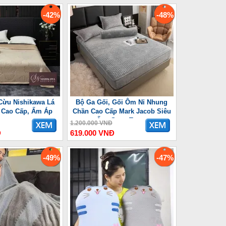
-42%
-48%
Cừu Nishikawa Lá
Bộ Ga Gối, Gối Ôm Nỉ Nhung
 Cao Cấp, Ấm Áp
Chần Cao Cấp Mark Jacob Siêu
Ấm, Sang Trọng
1.200.000 VNĐ
Đ
619.000 VNĐ
-49%
-47%