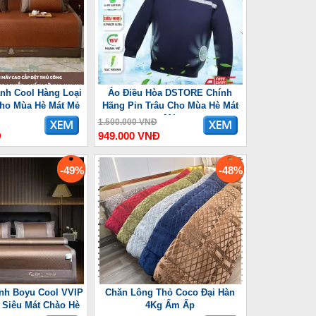
nh Cool Hàng Loại
Áo Điều Hòa DSTORE Chính
Cho Mùa Hè Mát Mẻ
Hãng Pin Trâu Cho Mùa Hè Mát
Mẻ
1.500.000 VNĐ
Đ
949.000 VNĐ
-49%
-48%
nh Boyu Cool VVIP
Chăn Lông Thỏ Coco Đại Hàn
Siêu Mát Chào Hè
4Kg Ấm Ấp