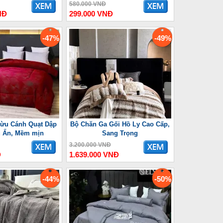
580.000 VNĐ
NĐ
299.000 VNĐ
-47%
-49%
ừu Cánh Quạt Dập
Bộ Chăn Ga Gối Hồ Ly Cao Cấp,
u Ấn, Mềm mịn
Sang Trọng
3.200.000 VNĐ
Đ
1.639.000 VNĐ
-44%
-50%