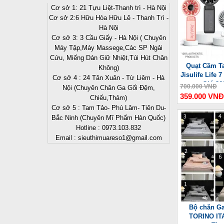
Cơ sở 1: 21 Tựu Liệt-Thanh trì - Hà Nội
Cơ sở 2:6 Hữu Hòa Hữu Lê - Thanh Trì -
Hà Nội
Cơ sở 3: 3 Cầu Giấy - Hà Nội ( Chuyên
Máy Tập,Máy Massege,Các SP Ngải
Cứu, Miếng Dán Giữ Nhiệt,Túi Hút Chân
Quạt Cầm Ta
Không)
Jisulife Life
Cơ sở 4 : 24 Tân Xuân - Từ Liêm - Hà
Gió 36
700.000 VNĐ
Nội (Chuyên Chăn Ga Gối Đệm,
359.000 VNĐ
Chiếu,Thảm)
Cơ sở 5 : Tam Tảo- Phú Lâm- Tiên Du-
Bắc Ninh (Chuyên Mĩ Phẩm Hàn Quốc)
Hotline : 0973.103.832
Email : sieuthimuareso1@gmail.com
Bộ chăn Ga
TORINO ITA