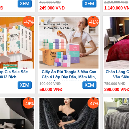
ợng Lưu
450.000 VNĐ
2.250.000 VNĐ
NĐ
249.000 VNĐ
1.149.000 V
-47%
-41%
op Gia Sale Sốc
Giấy Ăn Rút Topgia 3 Màu Cao
Chăn Lông C
10/12 Bịch
Cấp 4 Lớp Dày Dặn, Mềm Mịn,
Vân Siê
Thùng 10/16/36/46 Gói
100.000 VNĐ
750.000 VNĐ
59.000 VNĐ
399.000 VN
-49%
-47%