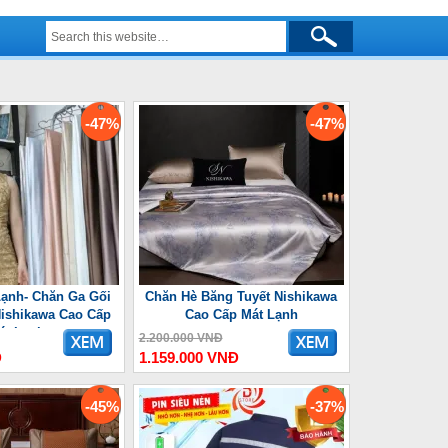
-47%
-47%
ạnh- Chăn Ga Gối
Chăn Hè Băng Tuyết Nishikawa
ishikawa Cao Cấp
Cao Cấp Mát Lạnh
át Lạnh
2.200.000 VNĐ
Đ
1.159.000 VNĐ
-45%
-37%