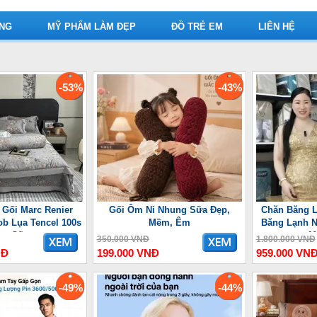
ỤNG
MỸ PHẨM LÀM ĐẸP
ĐỒ TRẺ EM
LIÊN HỆ
-53%
-43%
 Gối Marc Renier
Gối Ôm Nỉ Nhung Sữa Đẹp,
Chăn Băng L
ob Lụa Tencel 100s
Mềm, Êm
Băng Lạnh N
ao Cấp
M
350.000 VNĐ
1.800.000 VNĐ
NĐ
199.000 VNĐ
959.000 VN
-49%
-44%