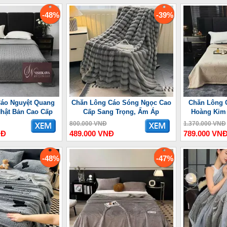
-48%
-39%
áo Nguyệt Quang
Chăn Lông Cáo Sóng Ngọc Cao
Chăn Lông 
Nhật Bản Cao Cấp
Cấp Sang Trọng, Ấm Áp
Hoàng Kim
800.000 VNĐ
1.370.000 VNĐ
NĐ
489.000 VNĐ
789.000 VN
-48%
-47%