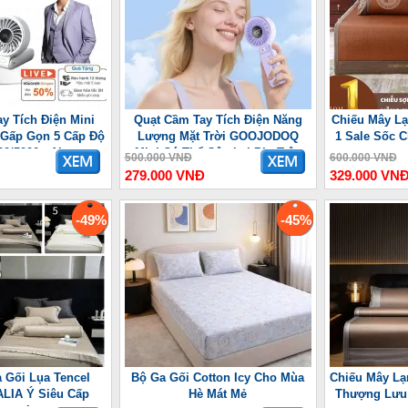
y Tích Điện Mini
Quạt Cầm Tay Tích Điện Năng
Chiếu Mây Lạ
 7 Gấp Gọn 5 Cấp Độ
Lượng Mặt Trời GOOJODOQ
1 Sale Sốc 
00/5000mAh
Mini Có Thể Gập Lại Pin Trâu
500.000 VNĐ
600.000 VNĐ
3600 mAh
279.000 VNĐ
329.000 VN
-49%
-45%
 Gối Lụa Tencel
Bộ Ga Gối Cotton Icy Cho Mùa
Chiếu Mây Lạ
LIA Ý Siêu Cấp
Hè Mát Mẻ
Thượng Lưu 