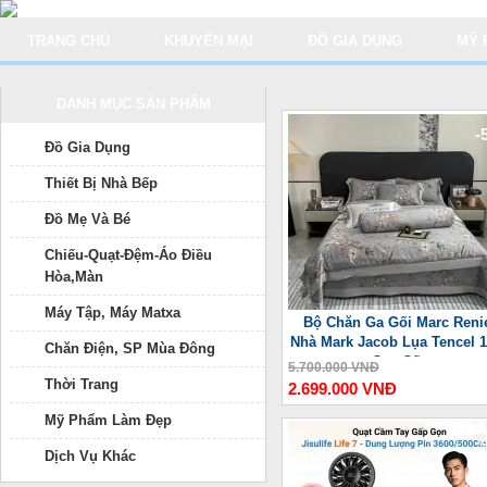
TRANG CHỦ
KHUYẾN MẠI
ĐỒ GIA DỤNG
MỸ 
DANH MỤC SẢN PHẨM
-
Đồ Gia Dụng
Thiết Bị Nhà Bếp
Đồ Mẹ Và Bé
Chiếu-Quạt-Đệm-Áo Điều
Hòa,Màn
Máy Tập, Máy Matxa
Bộ Chăn Ga Gối Marc Reni
Nhà Mark Jacob Lụa Tencel 
Chăn Điện, SP Mùa Đông
Cao Cấp
5.700.000 VNĐ
Thời Trang
2.699.000 VNĐ
Mỹ Phẩm Làm Đẹp
-
Dịch Vụ Khác