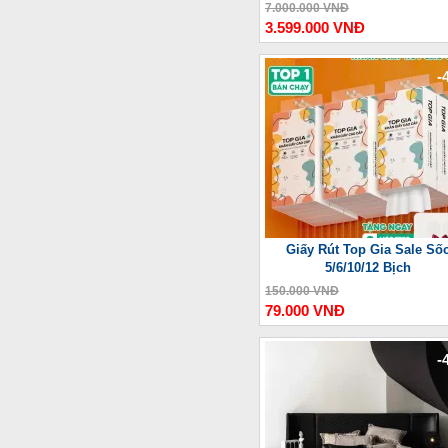
Thượng Lưu
7.000.000 VNĐ
3.599.000 VNĐ
-
Giấy Rút Top Gia Sale Số
5/6/10/12 Bịch
150.000 VNĐ
79.000 VNĐ
-