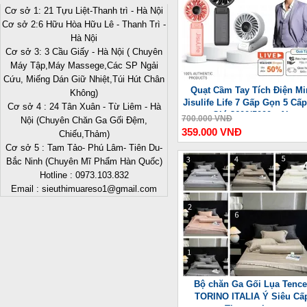
Cơ sở 1: 21 Tựu Liệt-Thanh trì - Hà Nội
Cơ sở 2:6 Hữu Hòa Hữu Lê - Thanh Trì -
Hà Nội
Cơ sở 3: 3 Cầu Giấy - Hà Nội ( Chuyên
Máy Tập,Máy Massege,Các SP Ngải
Cứu, Miếng Dán Giữ Nhiệt,Túi Hút Chân
Quạt Cầm Tay Tích Điện Mi
Không)
Jisulife Life 7 Gấp Gọn 5 Cấ
Cơ sở 4 : 24 Tân Xuân - Từ Liêm - Hà
Gió 3600/5000mAh
700.000 VNĐ
Nội (Chuyên Chăn Ga Gối Đệm,
359.000 VNĐ
Chiếu,Thảm)
Cơ sở 5 : Tam Tảo- Phú Lâm- Tiên Du-
Bắc Ninh (Chuyên Mĩ Phẩm Hàn Quốc)
-
Hotline : 0973.103.832
Email : sieuthimuareso1@gmail.com
Bộ chăn Ga Gối Lụa Tence
TORINO ITALIA Ý Siêu Cấ