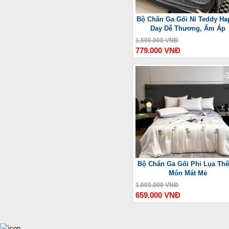
Bộ Chăn Ga Gối Nỉ Teddy Ha
Day Dễ Thương, Ấm Áp
1.500.000 VNĐ
779.000 VNĐ
-
Bộ Chăn Ga Gối Phi Lụa Thê
Món Mát Mẻ
1.000.000 VNĐ
659.000 VNĐ