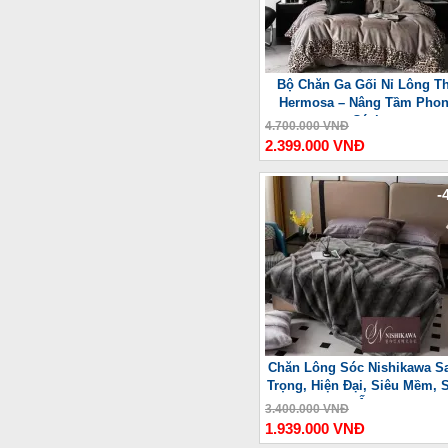
Bộ Chăn Ga Gối Nỉ Lông T
Hermosa – Nâng Tầm Pho
Cách
4.700.000 VNĐ
2.399.000 VNĐ
-
Chăn Lông Sóc Nishikawa S
Trọng, Hiện Đại, Siêu Mềm, 
Ấm
3.400.000 VNĐ
1.939.000 VNĐ