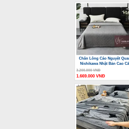
-
Chăn Lông Cáo Nguyệt Qua
Nishikawa Nhật Bản Cao C
3.200.000 VNĐ
1.669.000 VNĐ
-