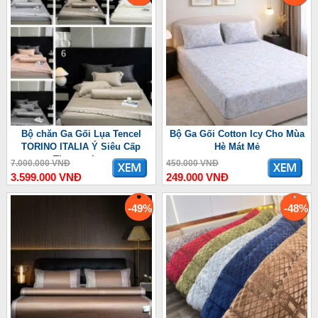
Bộ chăn Ga Gối Lụa Tencel
Bộ Ga Gối Cotton Icy Cho Mùa
TORINO ITALIA Ý Siêu Cấp
Hè Mát Mẻ
Thượng Lưu
7.000.000 VNĐ
450.000 VNĐ
3.599.000 VNĐ
249.000 VNĐ
-49%
-48%