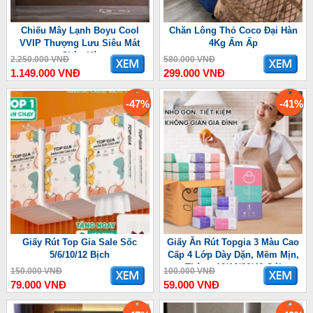
Chiếu Mây Lạnh Boyu Cool
Chăn Lông Thỏ Coco Đại Hàn
VVIP Thượng Lưu Siêu Mát
4Kg Ấm Ấp
Chào Hè
2.250.000 VNĐ
580.000 VNĐ
1.149.000 VNĐ
299.000 VNĐ
-47%
-41%
Giấy Rút Top Gia Sale Sốc
Giấy Ăn Rút Topgia 3 Màu Cao
5/6/10/12 Bịch
Cấp 4 Lớp Dày Dặn, Mềm Mịn,
Thùng 10/16/36/46 Gói
150.000 VNĐ
100.000 VNĐ
79.000 VNĐ
59.000 VNĐ