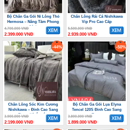
Bộ Chăn Ga Gối Nỉ Lông Thỏ
Chăn Lông Rái Cá Nishikawa
Hermosa – Nâng Tầm Phong
Vip Pro Cao Cấp
Cách
4.700.000 VNĐ
5.500.000 VNĐ
2.399.000 VNĐ
2.939.000 VNĐ
-44%
-50%
Chăn Lông Sóc Kim Cương
Bộ Chăn Ga Gối Lụa Elyna
Nishikawa – Đỉnh Cao Sang
Tencel 120S Đỉnh Cao Sang
Trọng Và Ấm Áp
Trọng
3.900.000 VNĐ
3.800.000 VNĐ
2.199.000 VNĐ
1.899.000 VNĐ