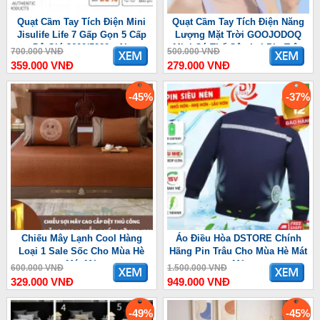
Quạt Cầm Tay Tích Điện Mini
Quạt Cầm Tay Tích Điện Năng
Jisulife Life 7 Gấp Gọn 5 Cấp
Lượng Mặt Trời GOOJODOQ
Độ Gió 3600/5000mAh
Mini Có Thể Gập Lại Pin Trâu
700.000 VNĐ
500.000 VNĐ
3600 mAh
359.000 VNĐ
279.000 VNĐ
-45%
-37%
Chiếu Mây Lạnh Cool Hàng
Áo Điều Hòa DSTORE Chính
Loại 1 Sale Sốc Cho Mùa Hè
Hãng Pin Trâu Cho Mùa Hè Mát
Mát Mẻ
Mẻ
600.000 VNĐ
1.500.000 VNĐ
329.000 VNĐ
949.000 VNĐ
-49%
-45%