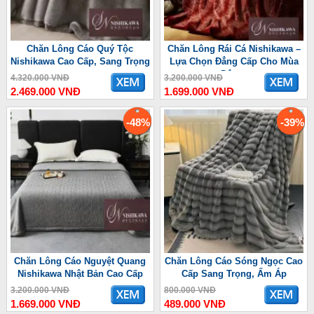
Chăn Lông Cáo Quý Tộc
Chăn Lông Rái Cá Nishikawa –
Nishikawa Cao Cấp, Sang Trọng
Lựa Chọn Đẳng Cấp Cho Mùa
Đông
4.320.000 VNĐ
3.200.000 VNĐ
2.469.000 VNĐ
1.699.000 VNĐ
-48%
-39%
Chăn Lông Cáo Nguyệt Quang
Chăn Lông Cáo Sóng Ngọc Cao
Nishikawa Nhật Bản Cao Cấp
Cấp Sang Trọng, Ấm Áp
3.200.000 VNĐ
800.000 VNĐ
1.669.000 VNĐ
489.000 VNĐ