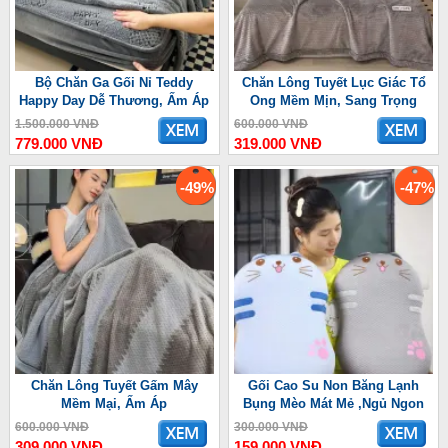
Bộ Chăn Ga Gối Nỉ Teddy
Chăn Lông Tuyết Lục Giác Tổ
Happy Day Dễ Thương, Ấm Áp
Ong Mềm Mịn, Sang Trọng
1.500.000 VNĐ
600.000 VNĐ
779.000 VNĐ
319.000 VNĐ
-49%
-47%
Chăn Lông Tuyết Gấm Mây
Gối Cao Su Non Băng Lạnh
Mềm Mại, Ấm Áp
Bụng Mèo Mát Mẻ ,Ngủ Ngon
600.000 VNĐ
300.000 VNĐ
309.000 VNĐ
159.000 VNĐ