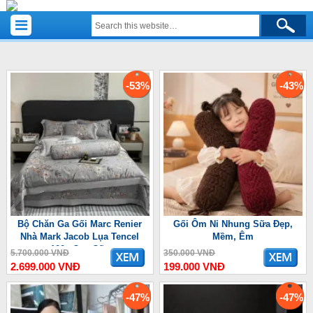
-53%
-43%
Bộ Chăn Ga Gối Marc Renier
Gối Ôm Nỉ Nhung Sữa Đẹp,
Nhà Mark Jacob Lụa Tencel
Mềm, Êm
100s Cao Cấp
5.700.000 VNĐ
350.000 VNĐ
2.699.000 VNĐ
199.000 VNĐ
-47%
-47%