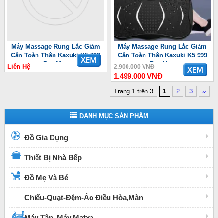
Máy Massage Rung Lắc Giảm
Máy Massage Rung Lắc Giảm
Cân Toàn Thân Kaxuki K5 999
Cân Toàn Thân Kaxuki K5 999
Pro Max
Pro Max
Liên Hệ
2.900.000 VNĐ
1.499.000 VNĐ
Trang 1 trên 3
1
2
3
»
DANH MỤC SẢN PHẨM
Đồ Gia Dụng
Thiết Bị Nhà Bếp
Đồ Mẹ Và Bé
Chiếu-Quạt-Đệm-Áo Điều Hòa,Màn
Máy Tập, Máy Matxa