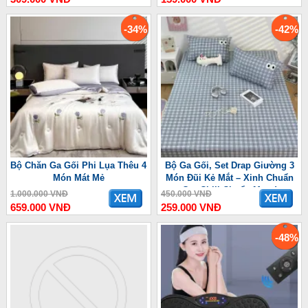
-34%
-42%
Bộ Chăn Ga Gối Phi Lụa Thêu 4
Bộ Ga Gối, Set Drap Giường 3
Món Mát Mẻ
Món Đũi Kẻ Mắt – Xinh Chuẩn
Gu, Chill Chuẩn Mood
1.000.000 VNĐ
450.000 VNĐ
659.000 VNĐ
259.000 VNĐ
-48%