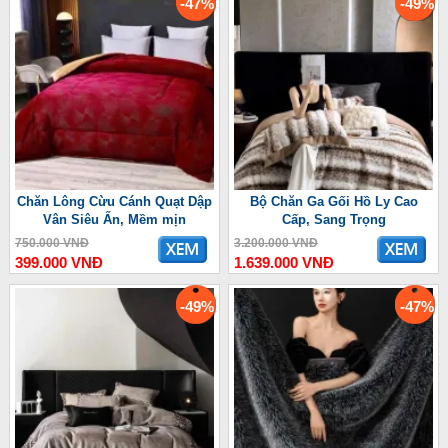
-47%
-49%
Chăn Lông Cừu Cánh Quạt Dập
Bộ Chăn Ga Gối Hồ Ly Cao
Vân Siêu Ấn, Mềm mịn
Cấp, Sang Trọng
750.000 VNĐ
3.200.000 VNĐ
399.000 VNĐ
1.639.000 VNĐ
-49%
-47%