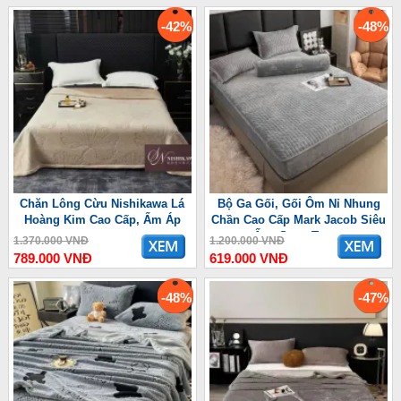
-42%
-48%
Chăn Lông Cừu Nishikawa Lá
Bộ Ga Gối, Gối Ôm Nỉ Nhung
Hoàng Kim Cao Cấp, Ấm Áp
Chần Cao Cấp Mark Jacob Siêu
Ấm, Sang Trọng
1.370.000 VNĐ
1.200.000 VNĐ
789.000 VNĐ
619.000 VNĐ
-48%
-47%