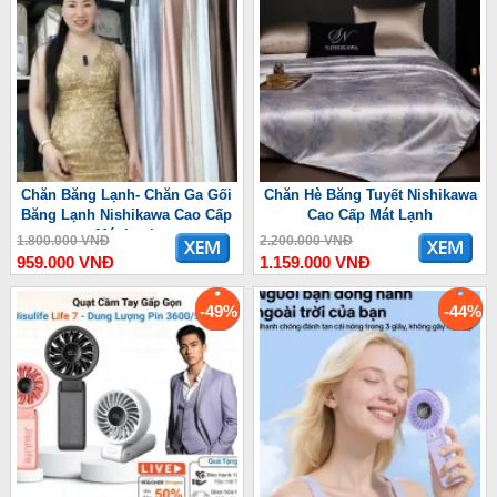
Chăn Băng Lạnh- Chăn Ga Gối
Chăn Hè Băng Tuyết Nishikawa
Băng Lạnh Nishikawa Cao Cấp
Cao Cấp Mát Lạnh
Mát Lạnh
1.800.000 VNĐ
2.200.000 VNĐ
959.000 VNĐ
1.159.000 VNĐ
-49%
-44%