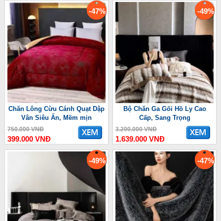
-47%
-49%
Chăn Lông Cừu Cánh Quạt Dập
Bộ Chăn Ga Gối Hồ Ly Cao
Vân Siêu Ấn, Mềm mịn
Cấp, Sang Trọng
750.000 VNĐ
3.200.000 VNĐ
399.000 VNĐ
1.639.000 VNĐ
-49%
-47%