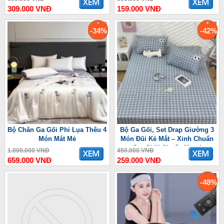
309.000 VNĐ
159.000 VNĐ
-34%
-42%
Bộ Chăn Ga Gối Phi Lụa Thêu 4
Bộ Ga Gối, Set Drap Giường 3
Món Mát Mẻ
Món Đũi Kẻ Mắt – Xinh Chuẩn
Gu, Chill Chuẩn Mood
1.000.000 VNĐ
450.000 VNĐ
659.000 VNĐ
259.000 VNĐ
-48%