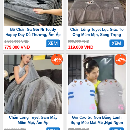
Bộ Chăn Ga Gối Nỉ Teddy
Chăn Lông Tuyết Lục Giác Tổ
Happy Day Dễ Thương, Ấm Áp
Ong Mềm Mịn, Sang Trọng
1.500.000 VNĐ
600.000 VNĐ
779.000 VNĐ
319.000 VNĐ
-49%
-47%
Chăn Lông Tuyết Gấm Mây
Gối Cao Su Non Băng Lạnh
Mềm Mại, Ấm Áp
Bụng Mèo Mát Mẻ ,Ngủ Ngon
600.000 VNĐ
300.000 VNĐ