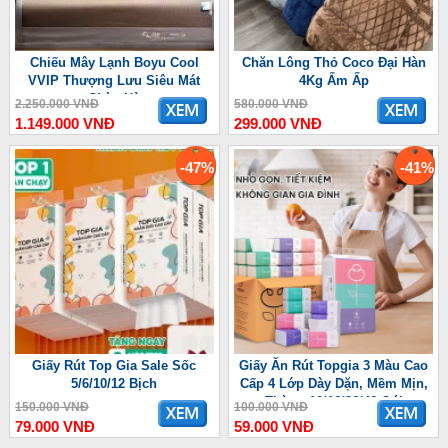
Chiếu Mây Lạnh Boyu Cool
Chăn Lông Thỏ Coco Đại Hàn
VVIP Thượng Lưu Siêu Mát
4Kg Ấm Ấp
Chào Hè
2.250.000 VNĐ
580.000 VNĐ
1.149.000 VNĐ
299.000 VNĐ
-47%
-41%
Giấy Rút Top Gia Sale Sốc
Giấy Ăn Rút Topgia 3 Màu Cao
5/6/10/12 Bịch
Cấp 4 Lớp Dày Dặn, Mềm Mịn,
Thùng 10/16/36/46 Gói
150.000 VNĐ
100.000 VNĐ
79.000 VNĐ
59.000 VNĐ