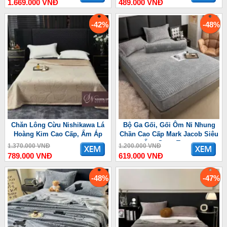
1.669.000 VNĐ
489.000 VNĐ
-42%
-48%
Chăn Lông Cừu Nishikawa Lá
Bộ Ga Gối, Gối Ôm Nỉ Nhung
Hoàng Kim Cao Cấp, Ấm Áp
Chần Cao Cấp Mark Jacob Siêu
Ấm, Sang Trọng
1.370.000 VNĐ
1.200.000 VNĐ
789.000 VNĐ
619.000 VNĐ
-48%
-47%