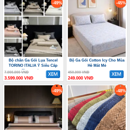
-49%
-45%
Bộ chăn Ga Gối Lụa Tencel
Bộ Ga Gối Cotton Icy Cho Mùa
TORINO ITALIA Ý Siêu Cấp
Hè Mát Mẻ
Thượng Lưu
7.000.000 VNĐ
450.000 VNĐ
3.599.000 VNĐ
249.000 VNĐ
-49%
-48%