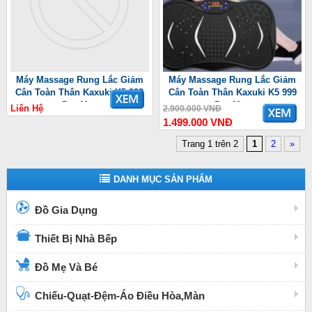
Máy Massage Rung Lắc Giảm
Máy Massage Rung Lắc Giảm
Cân Toàn Thân Kaxuki K5 999
Cân Toàn Thân Kaxuki K5 999
Pro Max
Pro Max
Liên Hệ
2.900.000 VNĐ
1.499.000 VNĐ
Trang 1 trên 2
1
2
»
DANH MỤC SẢN PHẨM
Đồ Gia Dụng
Thiết Bị Nhà Bếp
Đồ Mẹ Và Bé
Chiếu-Quạt-Đệm-Áo Điều Hòa,Màn