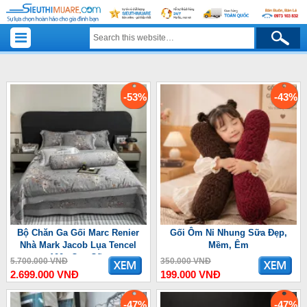
-53%
-43%
Bộ Chăn Ga Gối Marc Renier
Gối Ôm Nỉ Nhung Sữa Đẹp,
Nhà Mark Jacob Lụa Tencel
Mềm, Êm
100s Cao Cấp
5.700.000 VNĐ
350.000 VNĐ
2.699.000 VNĐ
199.000 VNĐ
-47%
-47%