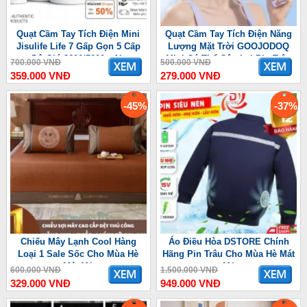
Quạt Cầm Tay Tích Điện Mini
Quạt Cầm Tay Tích Điện Năng
Jisulife Life 7 Gấp Gọn 5 Cấp
Lượng Mặt Trời GOOJODOQ
Độ Gió 3600/5000mAh
Mini Có Thể Gập Lại Pin Trâu
700.000 VNĐ
500.000 VNĐ
3600 mAh
359.000 VNĐ
279.000 VNĐ
-45%
-37%
Chiếu Mây Lạnh Cool Hàng
Áo Điều Hòa DSTORE Chính
Loại 1 Sale Sốc Cho Mùa Hè
Hãng Pin Trâu Cho Mùa Hè Mát
Mát Mẻ
Mẻ
600.000 VNĐ
1.500.000 VNĐ
329.000 VNĐ
949.000 VNĐ