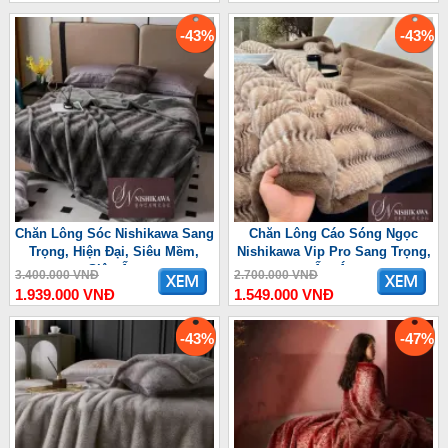
-43%
-43%
Chăn Lông Sóc Nishikawa Sang
Chăn Lông Cáo Sóng Ngọc
Trọng, Hiện Đại, Siêu Mềm,
Nishikawa Vip Pro Sang Trọng,
Siêu Ấm
Ấm Áp
3.400.000 VNĐ
2.700.000 VNĐ
1.939.000 VNĐ
1.549.000 VNĐ
-43%
-47%