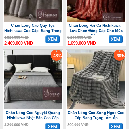
Chăn Lông Cáo Quý Tộc
Chăn Lông Rái Cá Nishikawa –
Nishikawa Cao Cấp, Sang Trọng
Lựa Chọn Đẳng Cấp Cho Mùa
Đông
4.320.000 VNĐ
3.200.000 VNĐ
2.469.000 VNĐ
1.699.000 VNĐ
-48%
-39%
Chăn Lông Cáo Nguyệt Quang
Chăn Lông Cáo Sóng Ngọc Cao
Nishikawa Nhật Bản Cao Cấp
Cấp Sang Trọng, Ấm Áp
3.200.000 VNĐ
800.000 VNĐ