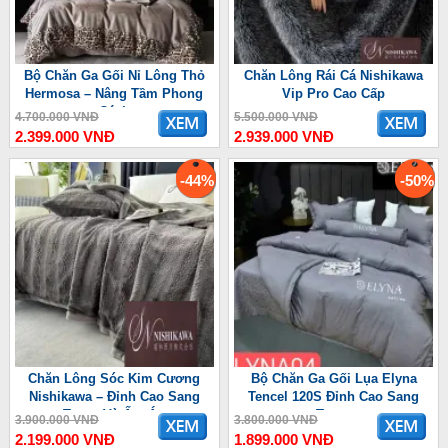
Bộ Chăn Ga Gối Nỉ Lông Thỏ
Chăn Lông Rái Cá Nishikawa
Hermosa – Nâng Tầm Phong
Vip Pro Cao Cấp
Cách
4.700.000 VNĐ
5.500.000 VNĐ
2.399.000 VNĐ
2.939.000 VNĐ
-44%
-50%
Chăn Lông Sóc Kim Cương
Bộ Chăn Ga Gối Lụa Elyna
Nishikawa – Đỉnh Cao Sang
Tencel 120S Đỉnh Cao Sang
Trọng Và Ấm Áp
Trọng
3.900.000 VNĐ
3.800.000 VNĐ
2.199.000 VNĐ
1.899.000 VNĐ