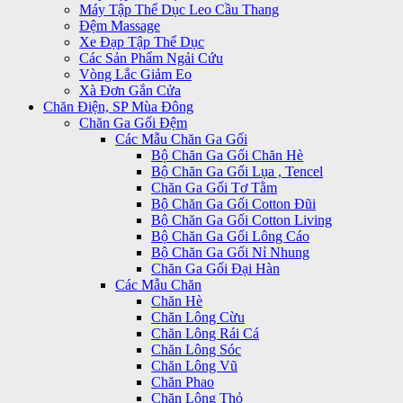
Máy Tập Thể Dục Leo Cầu Thang
Đệm Massage
Xe Đạp Tập Thể Dục
Các Sản Phẩm Ngải Cứu
Vòng Lắc Giảm Eo
Xà Đơn Gắn Cửa
Chăn Điện, SP Mùa Đông
Chăn Ga Gối Đệm
Các Mẫu Chăn Ga Gối
Bộ Chăn Ga Gối Chăn Hè
Bộ Chăn Ga Gối Lụa , Tencel
Chăn Ga Gối Tơ Tằm
Bộ Chăn Ga Gối Cotton Đũi
Bộ Chăn Ga Gối Cotton Living
Bộ Chăn Ga Gối Lông Cáo
Bộ Chăn Ga Gối Nỉ Nhung
Chăn Ga Gối Đại Hàn
Các Mẫu Chăn
Chăn Hè
Chăn Lông Cừu
Chăn Lông Rái Cá
Chăn Lông Sóc
Chăn Lông Vũ
Chăn Phao
Chăn Lông Thỏ