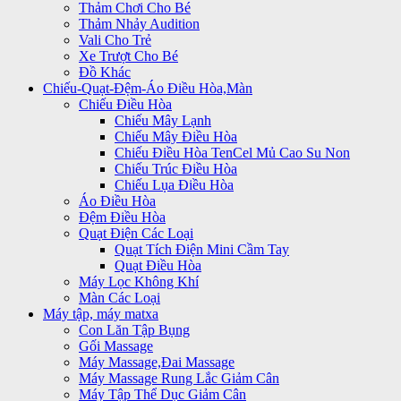
Thảm Chơi Cho Bé
Thảm Nhảy Audition
Vali Cho Trẻ
Xe Trượt Cho Bé
Đồ Khác
Chiếu-Quạt-Đệm-Áo Điều Hòa,Màn
Chiếu Điều Hòa
Chiếu Mây Lạnh
Chiếu Mây Điều Hòa
Chiếu Điều Hòa TenCel Mủ Cao Su Non
Chiếu Trúc Điều Hòa
Chiếu Lụa Điều Hòa
Áo Điều Hòa
Đệm Điều Hòa
Quạt Điện Các Loại
Quạt Tích Điện Mini Cầm Tay
Quạt Điều Hòa
Máy Lọc Không Khí
Màn Các Loại
Máy tập, máy matxa
Con Lăn Tập Bụng
Gối Massage
Máy Massage,Đai Massage
Máy Massage Rung Lắc Giảm Cân
Máy Tập Thể Dục Giảm Cân