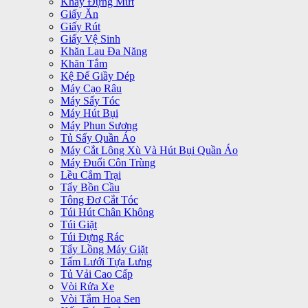
Khay Đựng Mứt
Giấy Ăn
Giấy Rút
Giấy Vệ Sinh
Khăn Lau Đa Năng
Khăn Tắm
Kệ Để Giầy Dép
Máy Cạo Râu
Máy Sấy Tóc
Máy Hút Bụi
Máy Phun Sương
Tủ Sấy Quần Áo
Máy Cắt Lông Xù Và Hút Bụi Quần Áo
Máy Đuổi Côn Trùng
Lều Cắm Trại
Tẩy Bồn Cầu
Tông Đơ Cắt Tóc
Túi Hút Chân Không
Túi Giặt
Túi Đựng Rác
Tẩy Lồng Máy Giặt
Tấm Lưới Tựa Lưng
Tủ Vải Cao Cấp
Vòi Rửa Xe
Vòi Tắm Hoa Sen