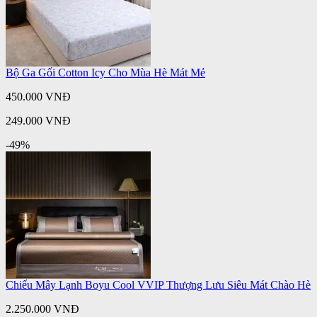
Bộ Ga Gối Cotton Icy Cho Mùa Hè Mát Mẻ
450.000 VNĐ
249.000 VNĐ
-49%
Chiếu Mây Lạnh Boyu Cool VVIP Thượng Lưu Siêu Mát Chào Hè
2.250.000 VNĐ