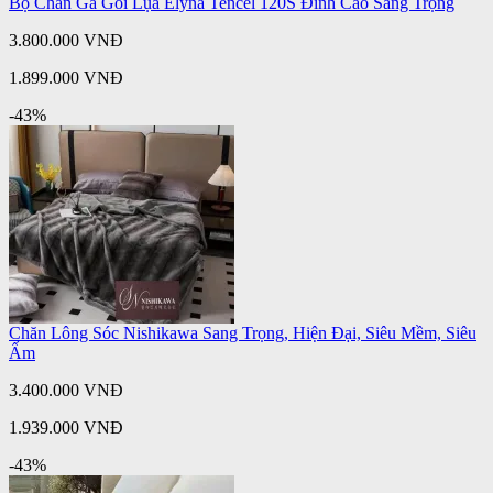
Bộ Chăn Ga Gối Lụa Elyna Tencel 120S Đỉnh Cao Sang Trọng
3.800.000 VNĐ
1.899.000 VNĐ
-43%
Chăn Lông Sóc Nishikawa Sang Trọng, Hiện Đại, Siêu Mềm, Siêu
Ấm
3.400.000 VNĐ
1.939.000 VNĐ
-43%