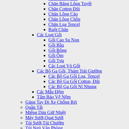
Chăn Băng Lông Tuyết
Chăn Cotton Đũi
Chăn Lông Cáo
Chăn Lông Chồn
Chăn Lụa Tencel
Ruột Chăn
Các Loại Gối
Gối Cao Su Non
Gối Bầu
Gối Bông
Gối Ôm
Gối Tựa
Các Loại Vỏ Gối
Các Bộ Ga Gối, Thảm Trải Giường
Các Bộ Ga Gối Lụa, Tencel
Các Bộ Ga Gối Cotton, Đũi
Các Bộ Ga Gối Nỉ Nhung
Các Mẫu Đệm
Tấm Bảo Vệ Nệm
Găng Tay Đi Xe Chống Rét
Quần Tất
Miếng Dán Giữ Nhiệt
Máy Sưởi,Quạt Sưởi
Túi Sưởi,Túi Chườm
Túi Ngủ Văn Phòng