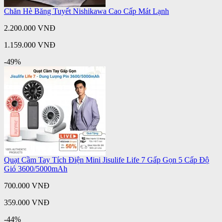
Chăn Hè Băng Tuyết Nishikawa Cao Cấp Mát Lạnh
2.200.000 VNĐ
1.159.000 VNĐ
-49%
Quạt Cầm Tay Tích Điện Mini Jisulife Life 7 Gấp Gọn 5 Cấp Độ
Gió 3600/5000mAh
700.000 VNĐ
359.000 VNĐ
-44%