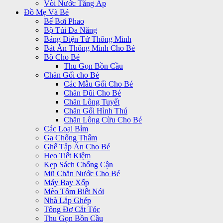
Vòi Nước Tăng Áp
Đồ Mẹ Và Bé
Bể Bơi Phao
Bộ Túi Đa Năng
Bảng Điện Tử Thông Minh
Bát Ăn Thông Minh Cho Bé
Bô Cho Bé
Thu Gọn Bồn Cầu
Chăn Gối cho Bé
Các Mẫu Gối Cho Bé
Chăn Đũi Cho Bé
Chăn Lông Tuyết
Chăn Gối Hình Thú
Chăn Lông Cừu Cho Bé
Các Loại Bỉm
Ga Chống Thấm
Ghế Tập Ăn Cho Bé
Heo Tiết Kiệm
Kẹp Sách Chống Cận
Mũ Chắn Nước Cho Bé
Máy Bay Xốp
Mèo Tôm Biết Nói
Nhà Lắp Ghép
Tông Đơ Cắt Tóc
Thu Gọn Bồn Cầu