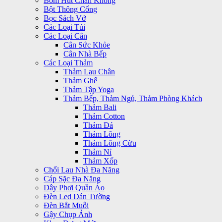
Bơm Hút Chân Không
Bột Thông Cống
Bọc Sách Vở
Các Loại Túi
Các Loại Cân
Cân Sức Khỏe
Cân Nhà Bếp
Các Loại Thảm
Thảm Lau Chân
Thảm Ghế
Thảm Tập Yoga
Thảm Bếp, Thảm Ngủ, Thảm Phòng Khách
Thảm Bali
Thảm Cotton
Thảm Đá
Thảm Lông
Thảm Lông Cừu
Thảm Nỉ
Thảm Xốp
Chổi Lau Nhà Đa Năng
Cáp Sặc Đa Năng
Dây Phơi Quần Áo
Đèn Led Dán Tường
Đèn Bắt Muỗi
Gậy Chụp Ảnh