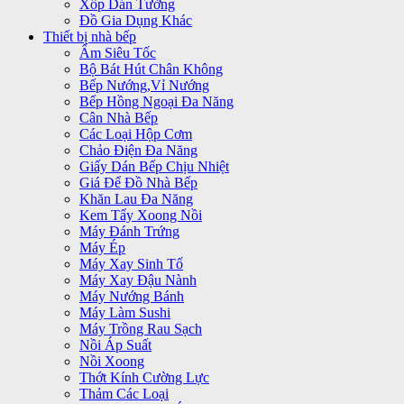
Xốp Dán Tường
Đồ Gia Dụng Khác
Thiết bị nhà bếp
Ấm Siêu Tốc
Bộ Bát Hút Chân Không
Bếp Nướng,Vỉ Nướng
Bếp Hồng Ngoại Đa Năng
Cân Nhà Bếp
Các Loại Hộp Cơm
Chảo Điện Đa Năng
Giấy Dán Bếp Chịu Nhiệt
Giá Để Đồ Nhà Bếp
Khăn Lau Đa Năng
Kem Tẩy Xoong Nồi
Máy Đánh Trứng
Máy Ép
Máy Xay Sinh Tố
Máy Xay Đậu Nành
Máy Nướng Bánh
Máy Làm Sushi
Máy Trồng Rau Sạch
Nồi Áp Suất
Nồi Xoong
Thớt Kính Cường Lực
Thảm Các Loại