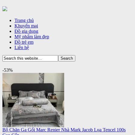
Trang chủ
Khuyến mại
Đồ gia dụng
Mỹ phẩm làm đẹp
Đồ trẻ em
Liên hệ
-53%
Bộ Chăn Ga Gối Marc Renier Nhà Mark Jacob Lụa Tencel 100s