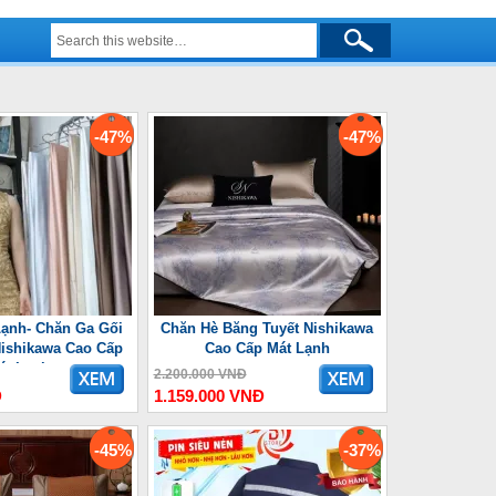
-47%
-47%
ạnh- Chăn Ga Gối
Chăn Hè Băng Tuyết Nishikawa
ishikawa Cao Cấp
Cao Cấp Mát Lạnh
át Lạnh
2.200.000 VNĐ
Đ
1.159.000 VNĐ
-45%
-37%