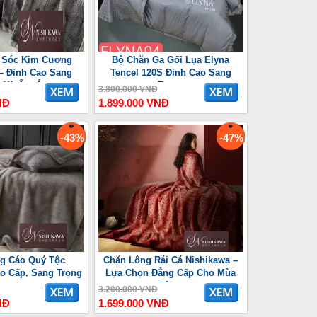
 Sóc Kim Cương
Bộ Chăn Ga Gối Lụa Elyna
– Đỉnh Cao Sang
Tencel 120S Đỉnh Cao Sang
g Và Ấm Áp
Trọng
3.800.000 VNĐ
NĐ
1.899.000 VNĐ
-43%
-47%
g Cáo Quý Tộc
Chăn Lông Rái Cá Nishikawa –
o Cấp, Sang Trọng
Lựa Chọn Đẳng Cấp Cho Mùa
Đông
3.200.000 VNĐ
NĐ
1.699.000 VNĐ