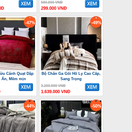
580.000 VNĐ
NĐ
299.000 VNĐ
-47%
-49%
ừu Cánh Quạt Dập
Bộ Chăn Ga Gối Hồ Ly Cao Cấp,
u Ấn, Mềm mịn
Sang Trọng
3.200.000 VNĐ
Đ
1.639.000 VNĐ
-44%
-50%