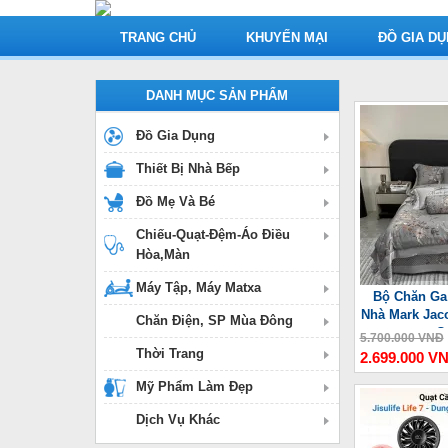
TRANG CHỦ
KHUYẾN MẠI
ĐỒ GIA D
DANH MỤC SẢN PHẨM
Đồ Gia Dụng
Thiết Bị Nhà Bếp
Đồ Mẹ Và Bé
Chiếu-Quạt-Đệm-Áo Điều
Hòa,Màn
Máy Tập, Máy Matxa
Bộ Chăn Ga
Nhà Mark Jac
Chăn Điện, SP Mùa Đông
C
5.700.000 VNĐ
Thời Trang
2.699.000 V
Mỹ Phẩm Làm Đẹp
Dịch Vụ Khác