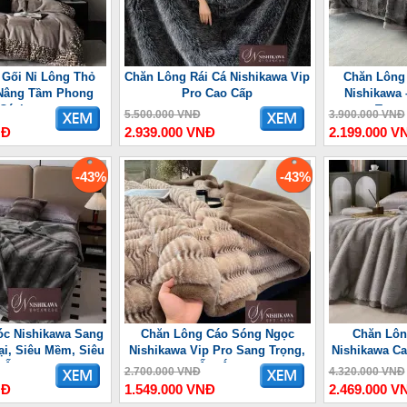
 Gối Nỉ Lông Thỏ
Chăn Lông Rái Cá Nishikawa Vip
Chăn Lông
Nâng Tầm Phong
Pro Cao Cấp
Nishikawa 
Cách
Trọn
5.500.000 VNĐ
3.900.000 VNĐ
NĐ
2.939.000 VNĐ
2.199.000 V
-43%
-43%
c Nishikawa Sang
Chăn Lông Cáo Sóng Ngọc
Chăn Lôn
ại, Siêu Mềm, Siêu
Nishikawa Vip Pro Sang Trọng,
Nishikawa Ca
Ấm
Ấm Áp
2.700.000 VNĐ
4.320.000 VNĐ
NĐ
1.549.000 VNĐ
2.469.000 V