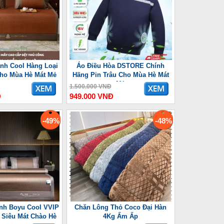
nh Cool Hàng Loại
Áo Điều Hòa DSTORE Chính
Cho Mùa Hè Mát Mẻ
Hãng Pin Trâu Cho Mùa Hè Mát
Mẻ
1.500.000 VNĐ
Đ
949.000 VNĐ
-49%
-48%
nh Boyu Cool VVIP
Chăn Lông Thỏ Coco Đại Hàn
Siêu Mát Chào Hè
4Kg Ấm Ấp