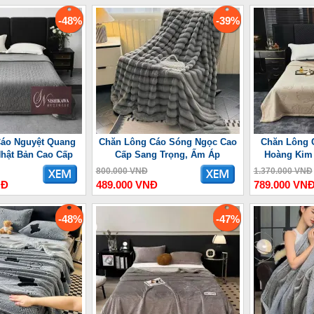
-48%
-39%
áo Nguyệt Quang
Chăn Lông Cáo Sóng Ngọc Cao
Chăn Lông 
Nhật Bản Cao Cấp
Cấp Sang Trọng, Ấm Áp
Hoàng Kim
800.000 VNĐ
1.370.000 VNĐ
NĐ
489.000 VNĐ
789.000 VN
-48%
-47%