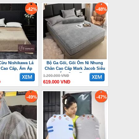
-42%
-48%
Cừu Nishikawa Lá
Bộ Ga Gối, Gối Ôm Nỉ Nhung
 Cao Cấp, Ấm Áp
Chần Cao Cấp Mark Jacob Siêu
Ấm, Sang Trọng
1.200.000 VNĐ
Đ
619.000 VNĐ
-49%
-47%