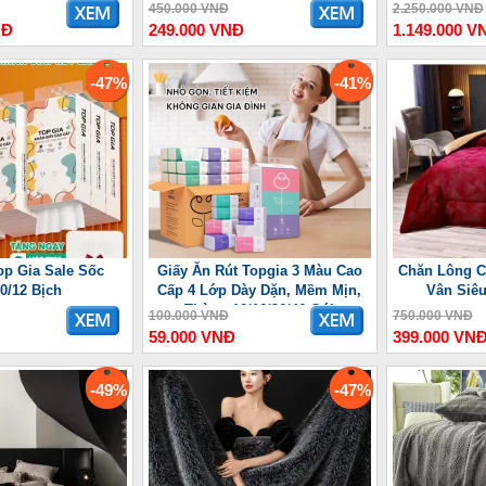
ợng Lưu
450.000 VNĐ
2.250.000 VNĐ
NĐ
249.000 VNĐ
1.149.000 V
-47%
-41%
op Gia Sale Sốc
Giấy Ăn Rút Topgia 3 Màu Cao
Chăn Lông C
10/12 Bịch
Cấp 4 Lớp Dày Dặn, Mềm Mịn,
Vân Siê
Thùng 10/16/36/46 Gói
100.000 VNĐ
750.000 VNĐ
59.000 VNĐ
399.000 VN
-49%
-47%