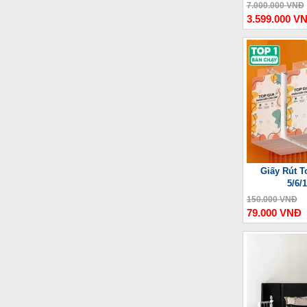
Thư
7.000.000 VNĐ
3.599.000 V
Giấy Rút T
5/6/
150.000 VNĐ
79.000 VNĐ