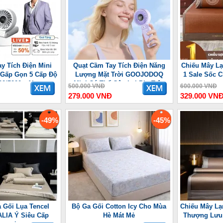
y Tích Điện Mini
Quạt Cầm Tay Tích Điện Năng
Chiếu Mây Lạ
 7 Gấp Gọn 5 Cấp Độ
Lượng Mặt Trời GOOJODOQ
1 Sale Sốc 
00/5000mAh
Mini Có Thể Gập Lại Pin Trâu
500.000 VNĐ
600.000 VNĐ
3600 mAh
279.000 VNĐ
329.000 VN
-49%
-45%
 Gối Lụa Tencel
Bộ Ga Gối Cotton Icy Cho Mùa
Chiếu Mây Lạ
LIA Ý Siêu Cấp
Hè Mát Mẻ
Thượng Lưu 