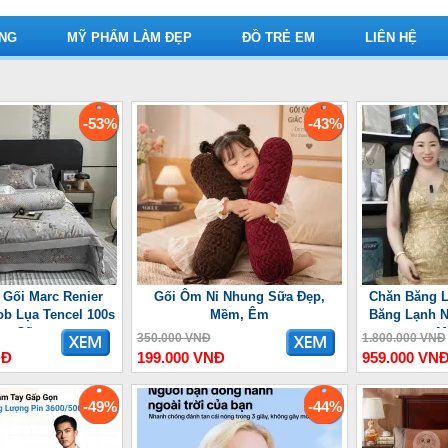
ỤNG
MỸ PHẨM LÀM ĐẸP
ĐỒ TRẺ EM
LIÊN HỆ
-53%
-43%
 Gối Marc Renier
Gối Ôm Nỉ Nhung Sữa Đẹp,
Chăn Băng L
ob Lụa Tencel 100s
Mềm, Êm
Băng Lạnh N
ao Cấp
M
350.000 VNĐ
1.800.000 VNĐ
NĐ
199.000 VNĐ
959.000 VN
-49%
-44%