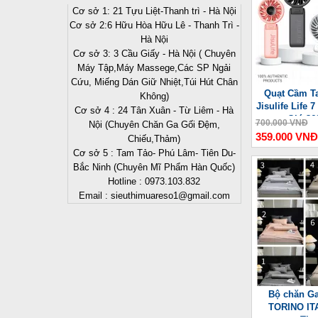
Cơ sở 1: 21 Tựu Liệt-Thanh trì - Hà Nội
Cơ sở 2:6 Hữu Hòa Hữu Lê - Thanh Trì -
Hà Nội
Cơ sở 3: 3 Cầu Giấy - Hà Nội ( Chuyên
Máy Tập,Máy Massege,Các SP Ngải
Cứu, Miếng Dán Giữ Nhiệt,Túi Hút Chân
Quạt Cầm Ta
Không)
Jisulife Life
Cơ sở 4 : 24 Tân Xuân - Từ Liêm - Hà
Gió 36
700.000 VNĐ
Nội (Chuyên Chăn Ga Gối Đệm,
359.000 VNĐ
Chiếu,Thảm)
Cơ sở 5 : Tam Tảo- Phú Lâm- Tiên Du-
Bắc Ninh (Chuyên Mĩ Phẩm Hàn Quốc)
Hotline : 0973.103.832
Email : sieuthimuareso1@gmail.com
Bộ chăn Ga
TORINO ITA