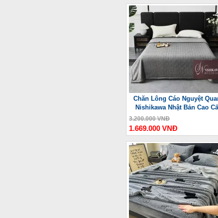
-
Chăn Lông Cáo Nguyệt Qua
Nishikawa Nhật Bản Cao C
3.200.000 VNĐ
1.669.000 VNĐ
-