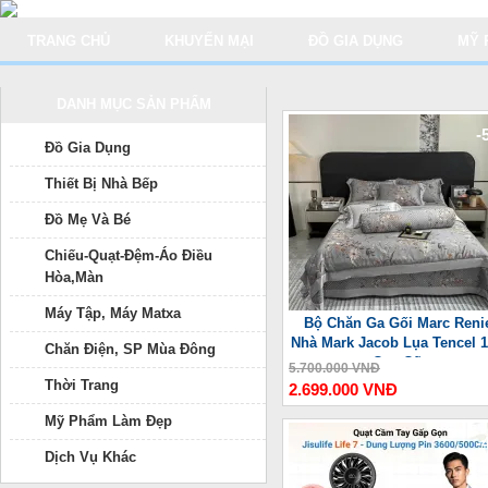
TRANG CHỦ
KHUYẾN MẠI
ĐỒ GIA DỤNG
MỸ 
DANH MỤC SẢN PHẨM
-
Đồ Gia Dụng
Thiết Bị Nhà Bếp
Đồ Mẹ Và Bé
Chiếu-Quạt-Đệm-Áo Điều
Hòa,Màn
Máy Tập, Máy Matxa
Bộ Chăn Ga Gối Marc Reni
Nhà Mark Jacob Lụa Tencel 
Chăn Điện, SP Mùa Đông
Cao Cấp
5.700.000 VNĐ
Thời Trang
2.699.000 VNĐ
Mỹ Phẩm Làm Đẹp
-
Dịch Vụ Khác