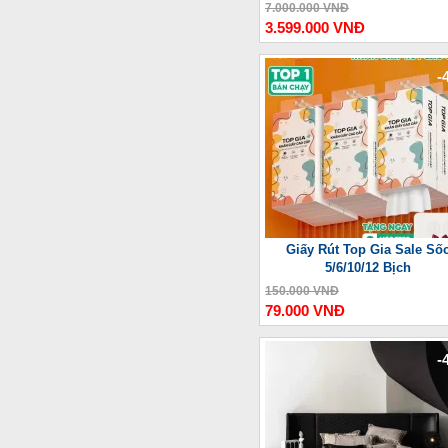
Thượng Lưu
7.000.000 VNĐ
3.599.000 VNĐ
-
Giấy Rút Top Gia Sale Số
5/6/10/12 Bịch
150.000 VNĐ
79.000 VNĐ
-