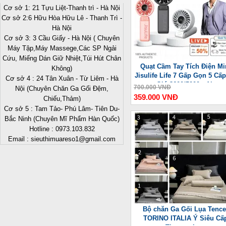
Cơ sở 1: 21 Tựu Liệt-Thanh trì - Hà Nội
Cơ sở 2:6 Hữu Hòa Hữu Lê - Thanh Trì -
Hà Nội
Cơ sở 3: 3 Cầu Giấy - Hà Nội ( Chuyên
Máy Tập,Máy Massege,Các SP Ngải
Cứu, Miếng Dán Giữ Nhiệt,Túi Hút Chân
Quạt Cầm Tay Tích Điện Mi
Không)
Jisulife Life 7 Gấp Gọn 5 Cấ
Cơ sở 4 : 24 Tân Xuân - Từ Liêm - Hà
Gió 3600/5000mAh
700.000 VNĐ
Nội (Chuyên Chăn Ga Gối Đệm,
359.000 VNĐ
Chiếu,Thảm)
Cơ sở 5 : Tam Tảo- Phú Lâm- Tiên Du-
Bắc Ninh (Chuyên Mĩ Phẩm Hàn Quốc)
-
Hotline : 0973.103.832
Email : sieuthimuareso1@gmail.com
Bộ chăn Ga Gối Lụa Tence
TORINO ITALIA Ý Siêu Cấ