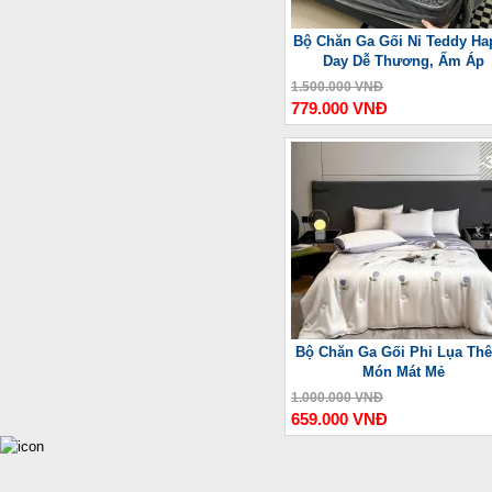
Bộ Chăn Ga Gối Nỉ Teddy Ha
Day Dễ Thương, Ấm Áp
1.500.000 VNĐ
779.000 VNĐ
-
Bộ Chăn Ga Gối Phi Lụa Thê
Món Mát Mẻ
1.000.000 VNĐ
659.000 VNĐ