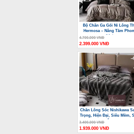
Bộ Chăn Ga Gối Nỉ Lông T
Hermosa – Nâng Tầm Pho
Cách
4.700.000 VNĐ
2.399.000 VNĐ
-
Chăn Lông Sóc Nishikawa S
Trọng, Hiện Đại, Siêu Mềm, 
Ấm
3.400.000 VNĐ
1.939.000 VNĐ