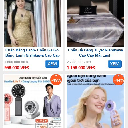
Chăn Băng Lạnh- Chăn Ga Gối
Chăn Hè Băng Tuyết Nishikawa
Băng Lạnh Nishikawa Cao Cấp
Cao Cấp Mát Lạnh
Mát Lạnh
1.800.000 VNĐ
2.200.000 VNĐ
959.000 VNĐ
1.159.000 VNĐ
-49%
-44%