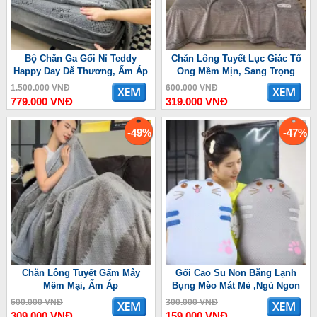
Bộ Chăn Ga Gối Nỉ Teddy
Chăn Lông Tuyết Lục Giác Tổ
Happy Day Dễ Thương, Ấm Áp
Ong Mềm Mịn, Sang Trọng
1.500.000 VNĐ
600.000 VNĐ
779.000 VNĐ
319.000 VNĐ
-49%
-47%
Chăn Lông Tuyết Gấm Mây
Gối Cao Su Non Băng Lạnh
Mềm Mại, Ấm Áp
Bụng Mèo Mát Mẻ ,Ngủ Ngon
600.000 VNĐ
300.000 VNĐ
309.000 VNĐ
159.000 VNĐ