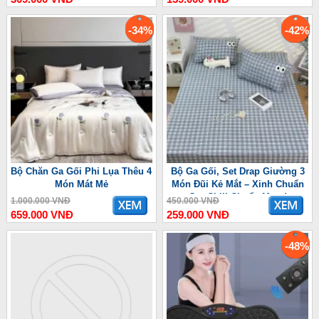
-34%
-42%
Bộ Chăn Ga Gối Phi Lụa Thêu 4
Bộ Ga Gối, Set Drap Giường 3
Món Mát Mẻ
Món Đũi Kẻ Mắt – Xinh Chuẩn
Gu, Chill Chuẩn Mood
1.000.000 VNĐ
450.000 VNĐ
659.000 VNĐ
259.000 VNĐ
-48%