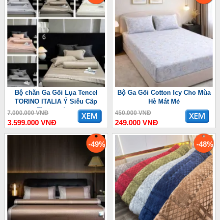
Bộ chăn Ga Gối Lụa Tencel
Bộ Ga Gối Cotton Icy Cho Mùa
TORINO ITALIA Ý Siêu Cấp
Hè Mát Mẻ
Thượng Lưu
7.000.000 VNĐ
450.000 VNĐ
3.599.000 VNĐ
249.000 VNĐ
-49%
-48%