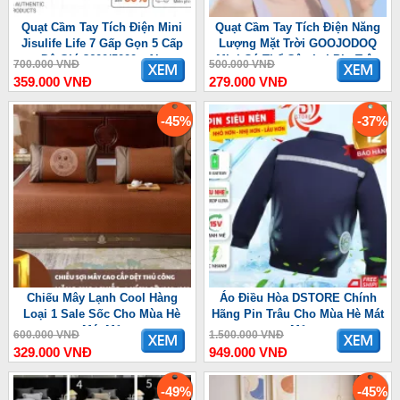
Quạt Cầm Tay Tích Điện Mini
Quạt Cầm Tay Tích Điện Năng
Jisulife Life 7 Gấp Gọn 5 Cấp
Lượng Mặt Trời GOOJODOQ
Độ Gió 3600/5000mAh
Mini Có Thể Gập Lại Pin Trâu
700.000 VNĐ
500.000 VNĐ
3600 mAh
359.000 VNĐ
279.000 VNĐ
-45%
-37%
Chiếu Mây Lạnh Cool Hàng
Áo Điều Hòa DSTORE Chính
Loại 1 Sale Sốc Cho Mùa Hè
Hãng Pin Trâu Cho Mùa Hè Mát
Mát Mẻ
Mẻ
600.000 VNĐ
1.500.000 VNĐ
329.000 VNĐ
949.000 VNĐ
-49%
-45%