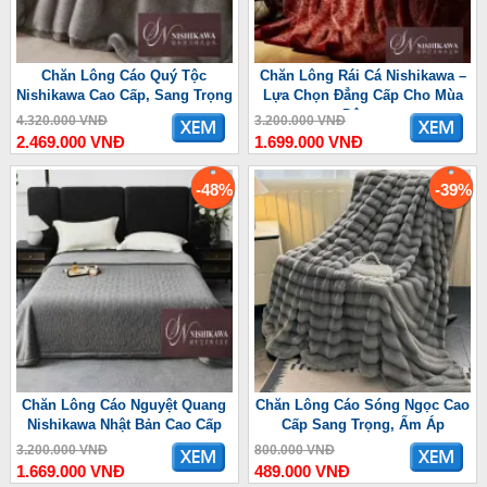
Chăn Lông Cáo Quý Tộc
Chăn Lông Rái Cá Nishikawa –
Nishikawa Cao Cấp, Sang Trọng
Lựa Chọn Đẳng Cấp Cho Mùa
Đông
4.320.000 VNĐ
3.200.000 VNĐ
2.469.000 VNĐ
1.699.000 VNĐ
-48%
-39%
Chăn Lông Cáo Nguyệt Quang
Chăn Lông Cáo Sóng Ngọc Cao
Nishikawa Nhật Bản Cao Cấp
Cấp Sang Trọng, Ấm Áp
3.200.000 VNĐ
800.000 VNĐ
1.669.000 VNĐ
489.000 VNĐ