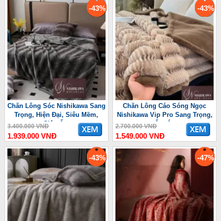
-43%
-43%
Chăn Lông Sóc Nishikawa Sang
Chăn Lông Cáo Sóng Ngọc
Trọng, Hiện Đại, Siêu Mềm,
Nishikawa Vip Pro Sang Trọng,
Siêu Ấm
Ấm Áp
3.400.000 VNĐ
2.700.000 VNĐ
1.939.000 VNĐ
1.549.000 VNĐ
-43%
-47%