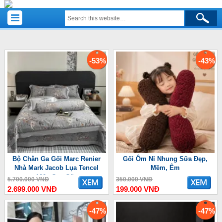
-53%
-43%
Bộ Chăn Ga Gối Marc Renier
Gối Ôm Nỉ Nhung Sữa Đẹp,
Nhà Mark Jacob Lụa Tencel
Mềm, Êm
100s Cao Cấp
5.700.000 VNĐ
350.000 VNĐ
2.699.000 VNĐ
199.000 VNĐ
-47%
-47%