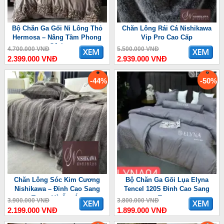
Bộ Chăn Ga Gối Nỉ Lông Thỏ
Chăn Lông Rái Cá Nishikawa
Hermosa – Nâng Tầm Phong
Vip Pro Cao Cấp
Cách
4.700.000 VNĐ
5.500.000 VNĐ
2.399.000 VNĐ
2.939.000 VNĐ
-44%
-50%
Chăn Lông Sóc Kim Cương
Bộ Chăn Ga Gối Lụa Elyna
Nishikawa – Đỉnh Cao Sang
Tencel 120S Đỉnh Cao Sang
Trọng Và Ấm Áp
Trọng
3.900.000 VNĐ
3.800.000 VNĐ
2.199.000 VNĐ
1.899.000 VNĐ