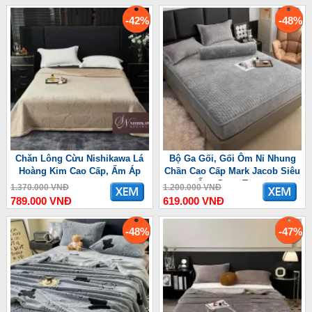
-42%
-48%
Chăn Lông Cừu Nishikawa Lá
Bộ Ga Gối, Gối Ôm Nỉ Nhung
Hoàng Kim Cao Cấp, Ấm Áp
Chần Cao Cấp Mark Jacob Siêu
Ấm, Sang Trọng
1.370.000 VNĐ
1.200.000 VNĐ
789.000 VNĐ
619.000 VNĐ
-48%
-47%