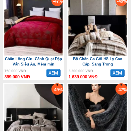
-47%
-49%
Chăn Lông Cừu Cánh Quạt Dập
Bộ Chăn Ga Gối Hồ Ly Cao
Vân Siêu Ấn, Mềm mịn
Cấp, Sang Trọng
750.000 VNĐ
3.200.000 VNĐ
399.000 VNĐ
1.639.000 VNĐ
-49%
-47%