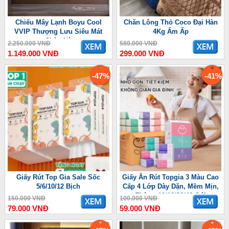
Chiếu Mây Lạnh Boyu Cool
Chăn Lông Thỏ Coco Đại Hàn
VVIP Thượng Lưu Siêu Mát
4Kg Ấm Ấp
Chào Hè
2.250.000 VNĐ
580.000 VNĐ
1.149.000 VNĐ
299.000 VNĐ
-47%
-41%
Giấy Rút Top Gia Sale Sốc
Giấy Ăn Rút Topgia 3 Màu Cao
5/6/10/12 Bịch
Cấp 4 Lớp Dày Dặn, Mềm Mịn,
Thùng 10/16/36/46 Gói
150.000 VNĐ
100.000 VNĐ
79.000 VNĐ
59.000 VNĐ