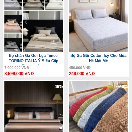
Bộ chăn Ga Gối Lụa Tencel
Bộ Ga Gối Cotton Icy Cho Mùa
TORINO ITALIA Ý Siêu Cấp
Hè Mát Mẻ
Thượng Lưu
7.000.000 VNĐ
450.000 VNĐ
3.599.000 VNĐ
249.000 VNĐ
-49%
-48%