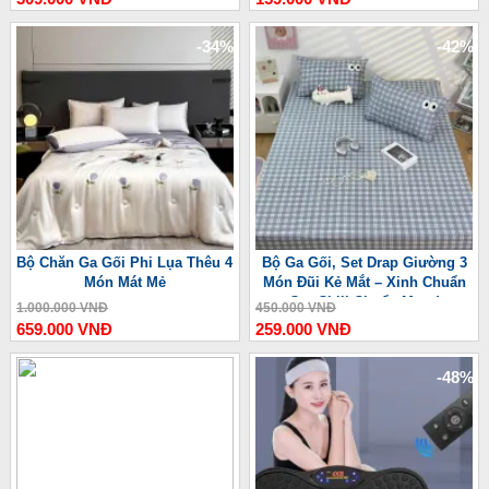
-34%
-42%
Bộ Chăn Ga Gối Phi Lụa Thêu 4
Bộ Ga Gối, Set Drap Giường 3
Món Mát Mẻ
Món Đũi Kẻ Mắt – Xinh Chuẩn
Gu, Chill Chuẩn Mood
1.000.000 VNĐ
450.000 VNĐ
659.000 VNĐ
259.000 VNĐ
-48%