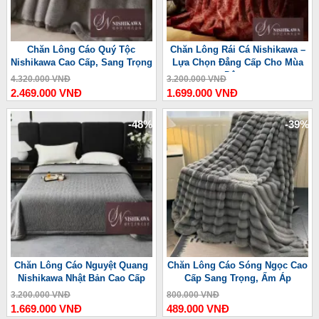
Chăn Lông Cáo Quý Tộc
Chăn Lông Rái Cá Nishikawa –
Nishikawa Cao Cấp, Sang Trọng
Lựa Chọn Đẳng Cấp Cho Mùa
Đông
4.320.000 VNĐ
3.200.000 VNĐ
2.469.000 VNĐ
1.699.000 VNĐ
-48%
-39%
Chăn Lông Cáo Nguyệt Quang
Chăn Lông Cáo Sóng Ngọc Cao
Nishikawa Nhật Bản Cao Cấp
Cấp Sang Trọng, Ấm Áp
3.200.000 VNĐ
800.000 VNĐ
1.669.000 VNĐ
489.000 VNĐ