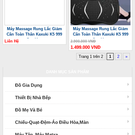
Máy Massage Rung Lắc Giảm
Máy Massage Rung Lắc Giảm
Cân Toàn Thân Kaxuki K5 999
Cân Toàn Thân Kaxuki K5 999
Pro Max
Pro Max
Liên Hệ
2.900.000 VNĐ
1.499.000 VNĐ
Trang 1 trên 2
1
2
»
DANH MỤC SẢN PHẨM
Đồ Gia Dụng
Thiết Bị Nhà Bếp
Đồ Mẹ Và Bé
Chiếu-Quạt-Đệm-Áo Điều Hòa,Màn
Máy Tập, Máy Matxa