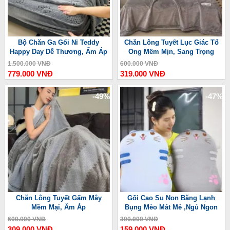
Bộ Chăn Ga Gối Nỉ Teddy
Chăn Lông Tuyết Lục Giác Tổ
Happy Day Dễ Thương, Ấm Áp
Ong Mềm Mịn, Sang Trọng
1.500.000 VNĐ
600.000 VNĐ
779.000 VNĐ
319.000 VNĐ
-49%
-47%
Chăn Lông Tuyết Gấm Mây
Gối Cao Su Non Băng Lạnh
Mềm Mại, Ấm Áp
Bụng Mèo Mát Mẻ ,Ngủ Ngon
600.000 VNĐ
300.000 VNĐ
309.000 VNĐ
159.000 VNĐ