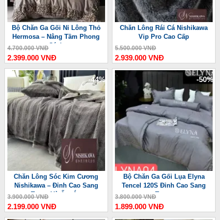
Bộ Chăn Ga Gối Nỉ Lông Thỏ
Chăn Lông Rái Cá Nishikawa
Hermosa – Nâng Tầm Phong
Vip Pro Cao Cấp
Cách
4.700.000 VNĐ
5.500.000 VNĐ
2.399.000 VNĐ
2.939.000 VNĐ
-44%
-50%
Chăn Lông Sóc Kim Cương
Bộ Chăn Ga Gối Lụa Elyna
Nishikawa – Đỉnh Cao Sang
Tencel 120S Đỉnh Cao Sang
Trọng Và Ấm Áp
Trọng
3.900.000 VNĐ
3.800.000 VNĐ
2.199.000 VNĐ
1.899.000 VNĐ