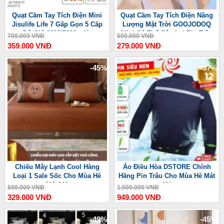
Quạt Cầm Tay Tích Điện Mini
Quạt Cầm Tay Tích Điện Năng
Jisulife Life 7 Gấp Gọn 5 Cấp
Lượng Mặt Trời GOOJODOQ
Độ Gió 3600/5000mAh
Mini Có Thể Gập Lại Pin Trâu
700.000 VNĐ
500.000 VNĐ
3600 mAh
359.000 VNĐ
279.000 VNĐ
-45%
-37%
Chiếu Mây Lạnh Cool Hàng
Áo Điều Hòa DSTORE Chính
Loại 1 Sale Sốc Cho Mùa Hè
Hãng Pin Trâu Cho Mùa Hè Mát
Mát Mẻ
Mẻ
600.000 VNĐ
1.500.000 VNĐ
329.000 VNĐ
949.000 VNĐ
-49%
-45%