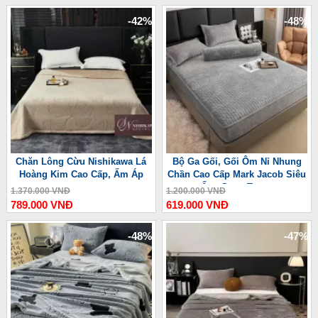
-42%
-48%
Chăn Lông Cừu Nishikawa Lá
Bộ Ga Gối, Gối Ôm Nỉ Nhung
Hoàng Kim Cao Cấp, Ấm Áp
Chần Cao Cấp Mark Jacob Siêu
Ấm, Sang Trọng
1.370.000 VNĐ
1.200.000 VNĐ
789.000 VNĐ
619.000 VNĐ
-48%
-47%