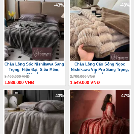
-43%
-43%
Chăn Lông Sóc Nishikawa Sang
Chăn Lông Cáo Sóng Ngọc
Trọng, Hiện Đại, Siêu Mềm,
Nishikawa Vip Pro Sang Trọng,
Siêu Ấm
Ấm Áp
3.400.000 VNĐ
2.700.000 VNĐ
1.939.000 VNĐ
1.549.000 VNĐ
-43%
-47%