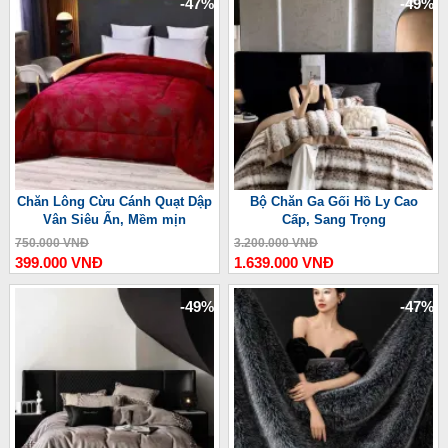
-47%
-49%
Chăn Lông Cừu Cánh Quạt Dập
Bộ Chăn Ga Gối Hồ Ly Cao
Vân Siêu Ấn, Mềm mịn
Cấp, Sang Trọng
750.000 VNĐ
3.200.000 VNĐ
399.000 VNĐ
1.639.000 VNĐ
-49%
-47%