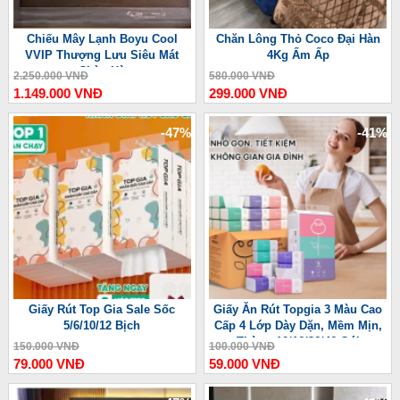
Chiếu Mây Lạnh Boyu Cool
Chăn Lông Thỏ Coco Đại Hàn
VVIP Thượng Lưu Siêu Mát
4Kg Ấm Ấp
Chào Hè
2.250.000 VNĐ
580.000 VNĐ
1.149.000 VNĐ
299.000 VNĐ
-47%
-41%
Giấy Rút Top Gia Sale Sốc
Giấy Ăn Rút Topgia 3 Màu Cao
5/6/10/12 Bịch
Cấp 4 Lớp Dày Dặn, Mềm Mịn,
Thùng 10/16/36/46 Gói
150.000 VNĐ
100.000 VNĐ
79.000 VNĐ
59.000 VNĐ