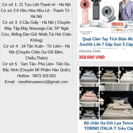
Cơ sở 1: 21 Tựu Liệt-Thanh trì - Hà Nội
Cơ sở 2:6 Hữu Hòa Hữu Lê - Thanh Trì -
Hà Nội
Cơ sở 3: 3 Cầu Giấy - Hà Nội ( Chuyên
Máy Tập,Máy Massege,Các SP Ngải
Cứu, Miếng Dán Giữ Nhiệt,Túi Hút Chân
Quạt Cầm Tay Tích Điện Mi
Không)
Jisulife Life 7 Gấp Gọn 5 Cấ
Cơ sở 4 : 24 Tân Xuân - Từ Liêm - Hà
Gió 3600/5000mAh
700.000 VNĐ
Nội (Chuyên Chăn Ga Gối Đệm,
359.000 VNĐ
Chiếu,Thảm)
Cơ sở 5 : Tam Tảo- Phú Lâm- Tiên Du-
Bắc Ninh (Chuyên Mĩ Phẩm Hàn Quốc)
-
Hotline : 0973.103.832
Email : sieuthimuareso1@gmail.com
Bộ chăn Ga Gối Lụa Tence
TORINO ITALIA Ý Siêu Cấ