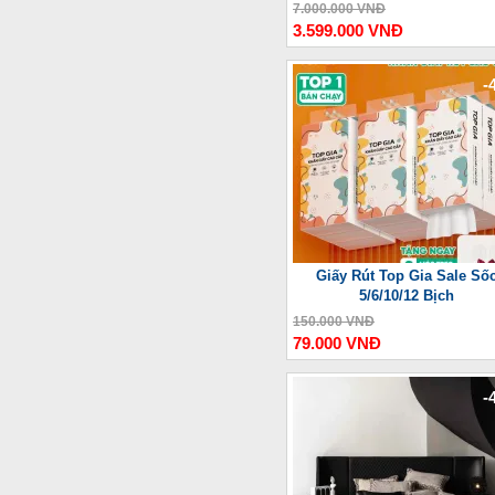
Thượng Lưu
7.000.000 VNĐ
3.599.000 VNĐ
-
Giấy Rút Top Gia Sale Số
5/6/10/12 Bịch
150.000 VNĐ
79.000 VNĐ
-