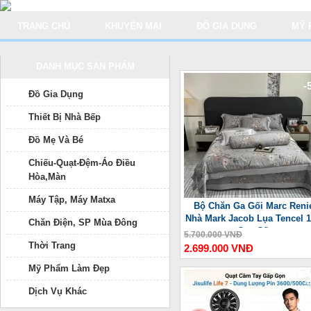
TRANG CHỦ
KHUYẾN MẠI
ĐỒ GIA DỤNG
MỸ 
DANH MỤC SẢN PHẨM
-
Đồ Gia Dụng
Thiết Bị Nhà Bếp
Đồ Mẹ Và Bé
Chiếu-Quạt-Đệm-Áo Điều
Hòa,Màn
Máy Tập, Máy Matxa
Bộ Chăn Ga Gối Marc Reni
Nhà Mark Jacob Lụa Tencel 
Chăn Điện, SP Mùa Đông
Cao Cấp
5.700.000 VNĐ
Thời Trang
2.699.000 VNĐ
Mỹ Phẩm Làm Đẹp
-
Dịch Vụ Khác