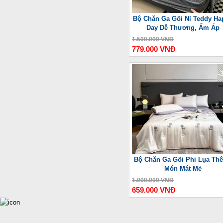
Bộ Chăn Ga Gối Nỉ Teddy Ha
Day Dễ Thương, Ấm Áp
1.500.000 VNĐ
779.000 VNĐ
-
Bộ Chăn Ga Gối Phi Lụa Thê
Món Mát Mẻ
1.000.000 VNĐ
659.000 VNĐ