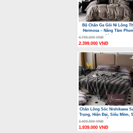
Bộ Chăn Ga Gối Nỉ Lông T
Hermosa – Nâng Tầm Pho
Cách
4.700.000 VNĐ
2.399.000 VNĐ
-
Chăn Lông Sóc Nishikawa S
Trọng, Hiện Đại, Siêu Mềm, 
Ấm
3.400.000 VNĐ
1.939.000 VNĐ