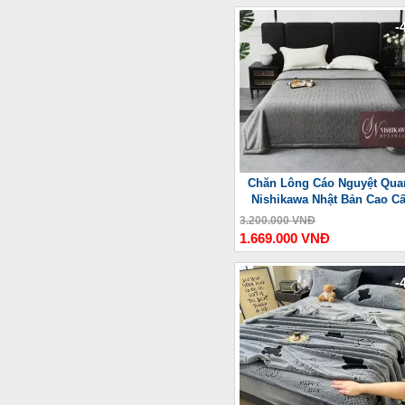
-
Chăn Lông Cáo Nguyệt Qua
Nishikawa Nhật Bản Cao C
3.200.000 VNĐ
1.669.000 VNĐ
-